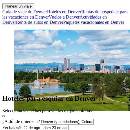
Planear un viaje
Guía de viaje de Denver
Hoteles en Denver
Rentas de hospedaje para
las vacaciones en Denver
Vuelos a Denver
Actividades en
Denver
Renta de autos en Denver
Paquetes vacacionales en Denver
Hoteles para esquiar en Denver
Selecciona las fechas para ver las mejores ofertas
¿A dónde quieres ir?
Fechas