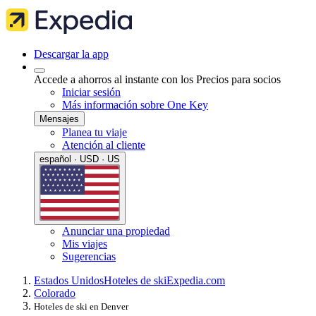
Descargar la app
Accede a ahorros al instante con los Precios para socios
Iniciar sesión
Más información sobre One Key
Mensajes
Planea tu viaje
Atención al cliente
español · USD · US
Anunciar una propiedad
Mis viajes
Sugerencias
Estados Unidos
Hoteles de ski
Expedia.com
Colorado
Hoteles de ski en Denver