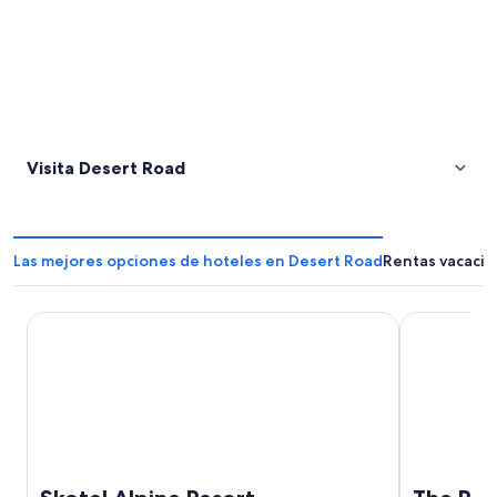
Visita Desert Road
Las mejores opciones de hoteles en Desert Road
Rentas vacacio
Skotel Alpine Resort
The Park Ho