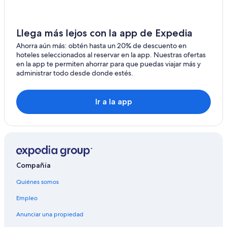
Hoteles con concierge en Kinloch
Hoteles con estacionamiento en Kinloch
Llega más lejos con la app de Expedia
Hoteles baratos en Distrito de Taupo
Ahorra aún más: obtén hasta un 20% de descuento en
hoteles seleccionados al reservar en la app. Nuestras ofertas
Hoteles en Distrito de Taupo
en la app te permiten ahorrar para que puedas viajar más y
administrar todo desde donde estés.
Hoteles en Tokaanu
Hoteles cerca de Taupo
Ir a la app
Hoteles en Pokura Pa
Hoteles 5 estrellas en Acacia Bay
Compañía
Quiénes somos
Empleo
Anunciar una propiedad