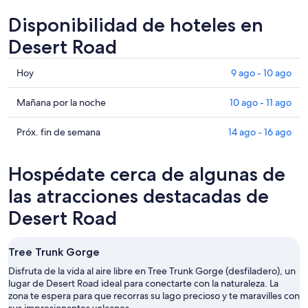
Disponibilidad de hoteles en
Desert Road
Consultar
Hoy
9 ago - 10 ago
precios
en
Consultar
Mañana por la noche
10 ago - 11 ago
Desert
precios
Road
en
Consultar
Próx. fin de semana
14 ago - 16 ago
para
Desert
precios
hoy,
Road
en
Hospédate cerca de algunas de
9
para
Desert
ago
mañana
Road
las atracciones destacadas de
-
por
para
Desert Road
10
la
el
ago
noche,
próximo
10
fin
Tree Trunk Gorge
ago
de
Disfruta de la vida al aire libre en Tree Trunk Gorge (desfiladero), un
-
semana,
lugar de Desert Road ideal para conectarte con la naturaleza. La
11
14
zona te espera para que recorras su lago precioso y te maravilles con
ago
ago