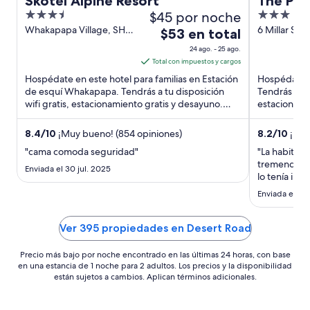
Skotel Alpine Resort
The Par
3.5
$45 por noche
3
out
out
Whakapapa Village, SH
6 Millar Str
El
$53 en total
48 Tongariro National
Park Village
of
of
precio
24 ago. - 25 ago.
Park
5
5
es
Total con impuestos y cargos
de
Hospédate en este hotel para familias en Estación
Hospédate en
$53
de esquí Whakapapa. Tendrás a tu disposición
Tendrás a tu 
wifi gratis, estacionamiento gratis y desayuno.
en
estacionamie
Nuestros huéspedes ...
Nuestros hu
total
por
8.4
/
10
¡Muy bueno! (854 opiniones)
8.2
/
10
¡Muy
noche
"cama comoda seguridad"
"La habitac
del
tremendamen
Enviada el 30 jul. 2025
24
lo tenía incl
pagué a par
ago
Enviada el 1 o
precio"
al
25
Ver 395 propiedades en Desert Road
ago
Precio más bajo por noche encontrado en las últimas 24 horas, con base
en una estancia de 1 noche para 2 adultos. Los precios y la disponibilidad
están sujetos a cambios. Aplican términos adicionales.