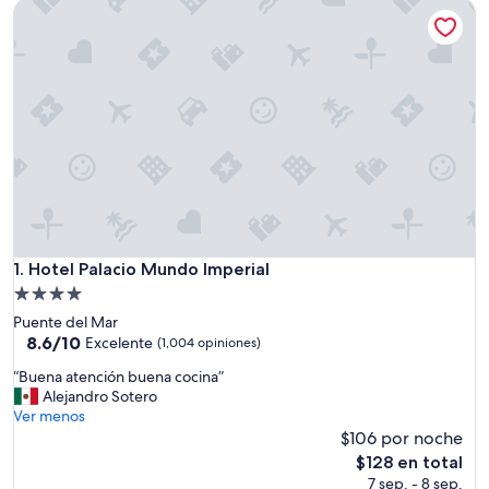
Hotel Palacio Mundo Imperial
Hotel Palacio Mundo Imperial
1. Hotel Palacio Mundo Imperial
Propiedad
de
Puente del Mar
4.0
8.6
8.6/10
Excelente
(1,004 opiniones)
de
estrellas
“
“Buena atención buena cocina”
10,
B
Alejandro Sotero
Excelente,
u
Ver menos
(1,004
e
$106 por noche
opiniones)
n
El
$128 en total
a
precio
7 sep. - 8 sep.