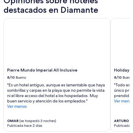
Opiniones sobre hoteles
a
noche
destacados en Diamante
”
para
2
Pierre Mundo Imperial All Inclusive
Holiday In
adultos.
Los
precios
y
la
disponibilidad
están
sujetos
a
cambios.
Pierre Mundo Imperial All Inclusive
Holiday I
Aplican
8/10
Bueno
8/10
Bueno
términos
"Es un hotel antiguo, aunque es lamentable que haya
"Todo está
adicionales.
sombrillas y carpas en la playa que no permite la vista
único pro
ni el libre acceso del hotel a los hospedados. Muy
prendida t
buen servicio y atención de los empleados."
Ver meno
Ver menos
OMAR
(se hospedó 3 noches)
ARTURO
(s
Publicada hace 2 días
Publicada h