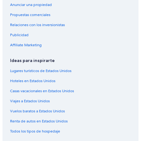
Anunciar una propiedad
Cabañas en Punta Diamante
Propuestas comerciales
Casas de huéspedes en Punta Diamante
Relaciones con los inversionistas
Casas vacacionales en Punta Diamante
Publicidad
Condominios en Punta Diamante
Apartamentos en Punta Diamante
Affiliate Marketing
Moteles en Punta Diamante
Ideas para inspirarte
Villas en Punta Diamante
Lugares turísticos de Estados Unidos
Cabañas en La Sabana
Hoteles en Estados Unidos
Moteles en La Sabana
Casas vacacionales en Estados Unidos
Villas en La Sabana
Viajes a Estados Unidos
Cabañas en Llano Largo
Casas de huéspedes en Llano Largo
Vuelos baratos a Estados Unidos
Resorts en Llano Largo
Renta de autos en Estados Unidos
Moteles en Llano Largo
Todos los tipos de hospedaje
Villas en Llano Largo