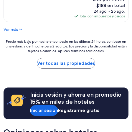
e
opiniones)
El
$188 en total
l
precio
24 ago. - 25 ago.
e
actual
Total con impuestos y cargos
n
es
t
de
Ver más
e
$188
e
l
Precio
Precio más bajo por noche encontrado en las últimas 24 horas, con base en
s
una estancia de 1 noche para 2 adultos. Los precios y la disponibilidad están
más
e
sujetos a cambios. Aplican términos adicionales.
bajo
r
por
v
noche
Ver todas las propiedades
i
encontrado
c
en
i
las
o
últimas
d
24
e
Inicia sesión y ahorra en promedio
horas,
l
con
15% en miles de hoteles
u
base
d
Iniciar sesión
Registrarme gratis
en
o
una
t
estancia
e
de
c
1