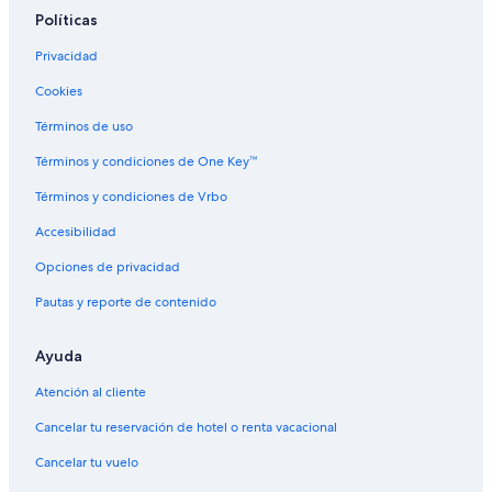
Políticas
Hoteles con spa en Granjas del Marqués
Privacidad
Hoteles en Granjas del Marqués
Cookies
Casas de huéspedes en El Cayaco
Resorts en El Cayaco
Términos de uso
Apartamentos en El Cayaco
Términos y condiciones de One Key™
Villas en Icacos
Términos y condiciones de Vrbo
Cabañas en Puerto Márquez
Accesibilidad
Hoteles todo incluido en Playa Diamante
Opciones de privacidad
Hoteles baratos en Playa Diamante
Pautas y reporte de contenido
Hoteles en Playa Diamante
Ayuda
Hoteles cerca de Centro Comercial La Isla
Atención al cliente
Cancelar tu reservación de hotel o renta vacacional
Cancelar tu vuelo