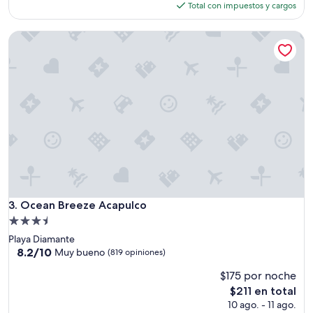
(14
actual
Total con impuestos y cargos
opiniones)
es
de
Ocean Breeze Acapulco
$290
Ocean Breeze Acapulco
3. Ocean Breeze Acapulco
Propiedad
de
Playa Diamante
3.5
8.2
8.2/10
Muy bueno
(819 opiniones)
de
estrellas
$175 por noche
10,
Muy
El
$211 en total
bueno,
precio
10 ago. - 11 ago.