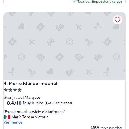
(819
actual
Total con impuestos y cargos
opiniones)
es
de
Pierre Mundo Imperial
$211
Pierre Mundo Imperial
4. Pierre Mundo Imperial
Propiedad
de
Granjas del Marqués
4.0
8.4
8.4/10
Muy bueno
(1,003 opiniones)
de
estrellas
“
“Excelente el servicio de ludoteca”
10,
E
María Teresa Victoria
Muy
x
Ver menos
bueno,
c
$158 por noche
(1,003