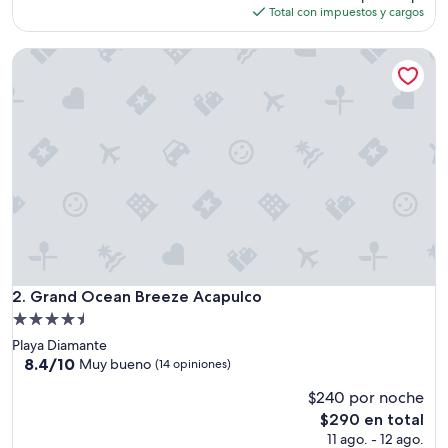
a
actual
Total con impuestos y cargos
t
es
e
de
Grand Ocean Breeze Acapulco
n
$128
c
i
ó
n
b
u
e
n
a
c
o
c
i
Grand Ocean Breeze Acapulco
2. Grand Ocean Breeze Acapulco
n
Propiedad
a
de
Playa Diamante
”
4.5
8.4
8.4/10
Muy bueno
(14 opiniones)
de
estrellas
$240 por noche
10,
Muy
El
$290 en total
bueno,
precio
11 ago. - 12 ago.