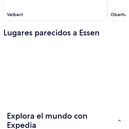
Velbert
Oberha
Lugares parecidos a Essen
Dortmund
Bonn
Dortmund
Bonn
Explora el mundo con
Expedia