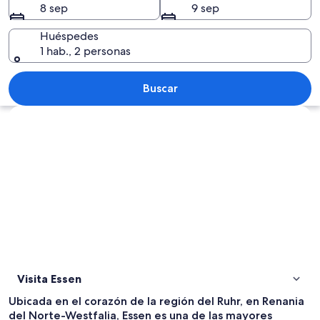
8 sep
9 sep
Huéspedes
1 hab., 2 personas
Un moderno edificio de vidrio con un 
Buscar
Explorar mapa
Visita Essen
Ubicada en el corazón de la región del Ruhr, en Renania
del Norte-Westfalia, Essen es una de las mayores