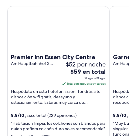
Premier Inn Essen City Centre
Garner Hote
Premier Inn Essen City Centre
Garner 
$52 por noche
Am Hauptbahnhof 3
by IHG
Am Hauptba
Essen
Essen NW
El
$59 en total
precio
18 ago. - 19 ago.
es
Total con impuestos y cargos
de
Hospédate en este hotel en Essen. Tendrás a tu
Hospédate e
$59
disposición wifi gratis, desayuno y
disposición 
estacionamiento. Estarás muy cerca de
en
recepción l
atracciones como Sitio del Patrimonio ...
destacan la 
total
por
8.8
/
10
¡Excelente! (229 opiniones)
8.8
/
10
¡Exce
noche
"Habitación limpia, los colchones son blandos para
"Muy buena u
del
quien prefiera colchón duro no es recomendable"
singular. Bu
18
funciona el 