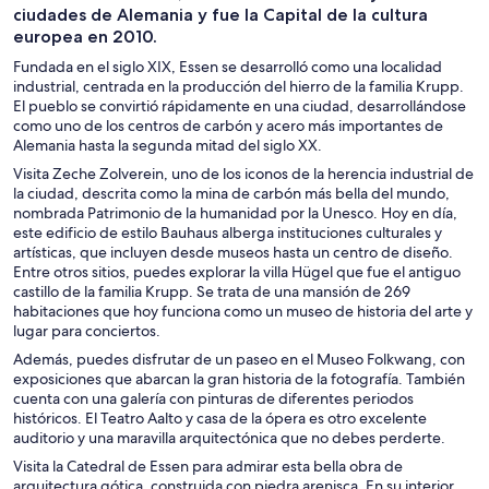
ciudades de Alemania y fue la Capital de la cultura
europea en 2010.
Fundada en el siglo XIX, Essen se desarrolló como una localidad
industrial, centrada en la producción del hierro de la familia Krupp.
El pueblo se convirtió rápidamente en una ciudad, desarrollándose
como uno de los centros de carbón y acero más importantes de
Alemania hasta la segunda mitad del siglo XX.
Visita Zeche Zolverein, uno de los iconos de la herencia industrial de
la ciudad, descrita como la mina de carbón más bella del mundo,
nombrada Patrimonio de la humanidad por la Unesco. Hoy en día,
este edificio de estilo Bauhaus alberga instituciones culturales y
artísticas, que incluyen desde museos hasta un centro de diseño.
Entre otros sitios, puedes explorar la villa Hügel que fue el antiguo
castillo de la familia Krupp. Se trata de una mansión de 269
habitaciones que hoy funciona como un museo de historia del arte y
lugar para conciertos.
Además, puedes disfrutar de un paseo en el Museo Folkwang, con
exposiciones que abarcan la gran historia de la fotografía. También
cuenta con una galería con pinturas de diferentes periodos
históricos. El Teatro Aalto y casa de la ópera es otro excelente
auditorio y una maravilla arquitectónica que no debes perderte.
Visita la Catedral de Essen para admirar esta bella obra de
arquitectura gótica, construida con piedra arenisca. En su interior