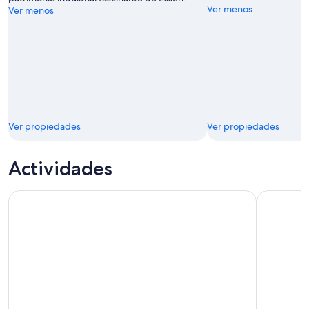
Ver menos
Ver menos
Ver propiedades
Ver propiedades
Actividades
Entradas LEGOLAND® Discovery Centre Oberhausen
Düsseldor