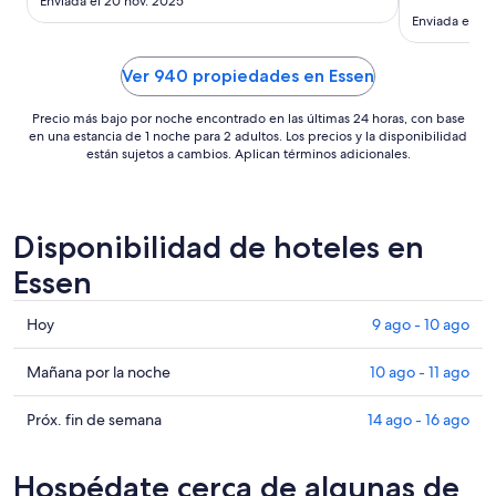
Enviada el 20 nov. 2025
ago
Enviada el 22
al
19
Ver 940 propiedades en Essen
ago
Precio más bajo por noche encontrado en las últimas 24 horas, con base
en una estancia de 1 noche para 2 adultos. Los precios y la disponibilidad
están sujetos a cambios. Aplican términos adicionales.
Disponibilidad de hoteles en
Essen
Consultar
Hoy
9 ago - 10 ago
precios
en
Consultar
Mañana por la noche
10 ago - 11 ago
Essen
precios
para
en
Consultar
Próx. fin de semana
14 ago - 16 ago
hoy,
Essen
precios
9
para
en
Hospédate cerca de algunas de
ago
mañana
Essen