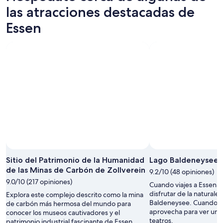
-
por
para
las atracciones destacadas de
10
la
el
Essen
ago
noche,
próximo
10
fin
ago
de
-
semana,
11
14
ago
ago
-
16
ago
Sitio del Patrimonio de la Humanidad
Lago Baldeneysee
de las Minas de Carbón de Zollverein
9.2/10 (48 opiniones)
9.0/10 (217 opiniones)
Cuando viajes a Essen, 
disfrutar de la naturale
Explora este complejo descrito como la mina
Baldeneysee. Cuando vis
de carbón más hermosa del mundo para
aprovecha para ver un 
conocer los museos cautivadores y el
teatros.
patrimonio industrial fascinante de Essen.