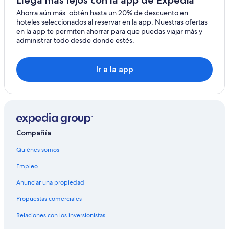
Hoteles de Melia en Gelsenkirchen
Ahorra aún más: obtén hasta un 20% de descuento en
hoteles seleccionados al reservar en la app. Nuestras ofertas
Welcome Hotels en Gelsenkirchen
en la app te permiten ahorrar para que puedas viajar más y
administrar todo desde donde estés.
Hoteles en Gelsenkirchen
Hoteles en Menden-Holthausen
Ir a la app
Hoteles cerca de Estación de tren
Compañía
Quiénes somos
Empleo
Anunciar una propiedad
Propuestas comerciales
Relaciones con los inversionistas