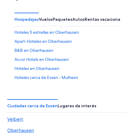
Hospedajes
Vuelos
Paquetes
Autos
Rentas vacacionales
Otr
Hoteles 5 estrellas en Oberhausen
Apart-Hoteles en Oberhausen
B&B en Oberhausen
Accor Hotels en Oberhausen
Hoteles en Oberhausen
Hoteles cerca de Essen - Mulheim
Hoteles con spa en Ruhr
Hoteles con alberca en Ruhr
Hoteles cerca de Philharmonie Essen
Ciudades cerca de Essen
Lugares de interés
Hoteles en Gelsenkirchen-Mitte
Velbert
Hoteles que aceptan mascotas en Rüttenscheid
Oberhausen
Hoteles en Rüttenscheid