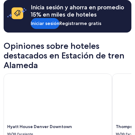
q
la
u
Inicia sesión y ahorra en promedio
disponibilidad
e
15% en miles de hoteles
están
r
sujetos
i
Iniciar sesión
Registrarme gratis
a
e
cambios.
s
Aplican
.
términos
Opiniones sobre hoteles
O
adicionales.
n
destacados en Estación de tren
e
o
Alameda
f
t
Hyatt House Denver Downtown
Thompson 
h
e
b
a
t
h
r
o
o
m
Hyatt House Denver Downtown
Thompson
s
10/10
Excelente
10/10
Excel