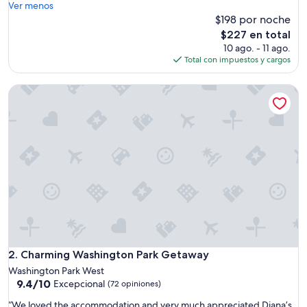
r
Ver menos
(13
e
$198 por noche
opiniones)
a
El
$227 en total
t
precio
10 ago. - 11 ago.
p
actual
Total con impuestos y cargos
l
es
a
de
Charming Washington Park Getaway
c
$227
e
,
g
r
e
a
t
l
o
c
a
t
i
Charming Washington Park Getaway
2. Charming Washington Park Getaway
o
Washington Park West
n
9.4
9.4/10
Excepcional
(72 opiniones)
.
de
”
“
“We loved the accommodation and very much appreciated Diana’s