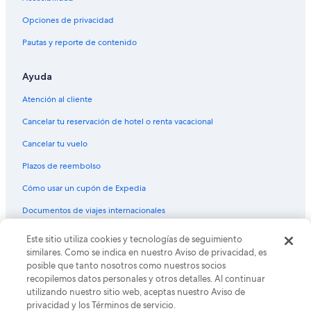
t
Hoteles cerca de Casa Museo Molly Brown
a
Opciones de privacidad
n
Hoteles en Centro cívico
Pautas y reporte de contenido
y
Hoteles 5 estrellas en Platt Park
f
u
Ayuda
Hoteles boutique en Platt Park
s
s
Hoteles cerca de Casa de la Moneda de Estados Unidos
Atención al cliente
c
Hoteles en Belcaro
l
Cancelar tu reservación de hotel o renta vacacional
e
Castillos en Denver Oeste
Cancelar tu vuelo
a
r
Hoteles en Denver Oeste
Plazos de reembolso
e
Hoteles 5 estrellas en Cherry Creek - Glendale
d
Cómo usar un cupón de Expedia
t
Hoteles cerca de Centro comercial Cherry Creek
h
Documentos de viajes internacionales
e
Apart-Hoteles en Denver
r
© 2026 Expedia, Inc., una empresa de Expedia Group. Todos los
Este sitio utiliza cookies y tecnologías de seguimiento
B&B en Denver
e
derechos reservados. Expedia y el logo de Expedia son marcas
similares. Como se indica en nuestro Aviso de privacidad, es
s
registradas o marcas comerciales de Expedia, Inc. CST# 2029030-50.
Cabañas en Denver
posible que tanto nosotros como nuestros socios
t
recopilemos datos personales y otros detalles. Al continuar
r
Casas de huéspedes en Denver
utilizando nuestro sitio web, aceptas nuestro Aviso de
i
privacidad y los Términos de servicio.
Casas vacacionales en Denver
c