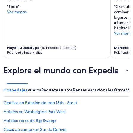
i
"Todo"
"Gran ubi
n
Ver menos
caminar e 
k
lugares pa
s
a tomar al
w
habitacion
a
Ver meno
s
v
e
Nayeli Guadalupe
(se hospedó 1 noches)
Marcelo
(s
r
Publicada hace 4 días
Publicada h
y
s
l
Explora el mundo con Expedia
o
w
t
o
Hospedajes
Vuelos
Paquetes
Autos
Rentas vacacionales
Otros
Más
d
r
Castillos en Estación de tren 18th - Stout
a
i
Hoteles en Washington Park West
n
a
Hoteles cerca de Big Sweep
n
Casas de campo en Sur de Denver
d