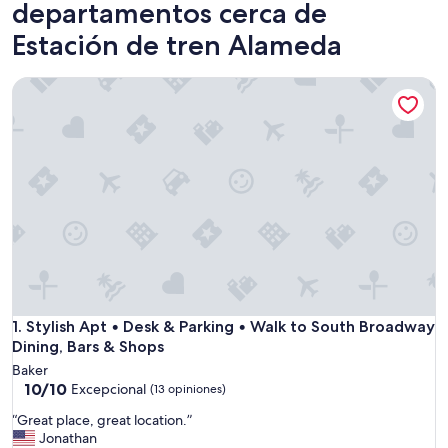
departamentos cerca de
Estación de tren Alameda
Stylish Apt • Desk & Parking • Walk to South Broadway Dini
Stylish Apt • Desk & Parking • Walk to South Broadway Dini
1. Stylish Apt • Desk & Parking • Walk to South Broadway
Dining, Bars & Shops
Baker
10.0
10/10
Excepcional
(13 opiniones)
de
“
“Great place, great location.”
10,
G
Jonathan
Excepcional,