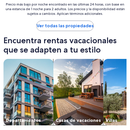
a
l
Precio
opiniones)
Precio más bajo por noche encontrado en las últimas 24 horas, con base en
’
e
una estancia de 1 noche para 2 adultos. Los precios y la disponibilidad están
más
s
a
sujetos a cambios. Aplican términos adicionales.
bajo
s
n
por
w
a
noche
Ver todas las propiedades
i
n
encontrado
f
d
en
t
Encuentra rentas vacacionales
u
las
r
p
últimas
e
que se adapten a tu estilo
d
24
s
a
horas,
p
t
Buscar departamentos
Buscar casas de vacaciones
Buscar villas
con
o
e
base
n
d
en
s
.
una
e
”
estancia
s
de
t
1
o
noche
a
para
l
2
l
adultos.
o
Los
Departamentos
Casas de vacaciones
Villas
u
precios
r
y