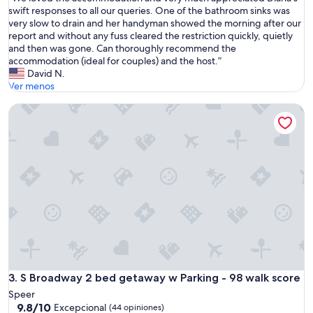
10,
W
swift responses to all our queries. One of the bathroom sinks was
Excepcional,
e
very slow to drain and her handyman showed the morning after our
(72
l
report and without any fuss cleared the restriction quickly, quietly
opiniones)
o
and then was gone. Can thoroughly recommend the
v
accommodation (ideal for couples) and the host.”
e
David N.
d
Ver menos
t
S Broadway 2 bed getaway w Parking - 98 walk score
h
e
a
c
c
o
m
m
o
d
a
t
i
o
S Broadway 2 bed getaway w Parking - 98 walk score
3. S Broadway 2 bed getaway w Parking - 98 walk score
n
Speer
a
9.8
9.8/10
Excepcional
(44 opiniones)
n