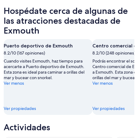
8
para
en
Hospédate cerca de algunas de
ago
mañana
Exmouth
-
por
para
las atracciones destacadas de
9
la
el
Exmouth
ago
noche,
próximo
9
fin
ago
de
Puerto deportivo de Exmouth
Centro comercial 
-
semana,
8.2/10 (167 opiniones)
8.2/10 (248 opiniones)
10
14
Cuando visites Exmouth, haz tiempo para
Podrás encontrar el sou
ago
ago
acercarte a Puerto deportivo de Exmouth.
Centro comercial de E
-
Esta zona es ideal para caminar a orillas del
a Exmouth. Esta zona es
16
mar y bucear con snorkel.
orillas del mar y bucear
ago
Ver menos
Ver menos
Ver propiedades
Ver propiedades
Actividades