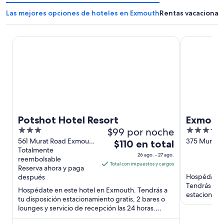
Las mejores opciones de hoteles en Exmouth
Rentas vacacional
Potshot Hotel Resort
Exmouth Es
Potshot Hotel Resort
Exmouth
3
$99 por noche
4
out
out
561 Murat Road Exmouth
375 Murat 
El
$110 en total
WA
Totalmente
WA
of
of
precio
26 ago. - 27 ago.
reembolsable
5
5
es
Total con impuestos y cargos
Reserva ahora y paga
de
Hospédate e
después
$110
Tendrás a tu 
Hospédate en este hotel en Exmouth. Tendrás a
en
estacionamie
tu disposición estacionamiento gratis, 2 bares o
huéspedes de
total
lounges y servicio de recepción las 24 horas.
por
Nuestros huéspedes ...