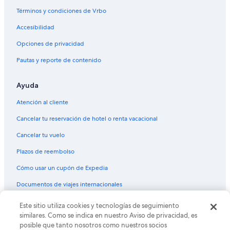
Términos y condiciones de Vrbo
Accesibilidad
Opciones de privacidad
Pautas y reporte de contenido
Ayuda
Atención al cliente
Cancelar tu reservación de hotel o renta vacacional
Cancelar tu vuelo
Plazos de reembolso
Cómo usar un cupón de Expedia
Documentos de viajes internacionales
© 2026 Expedia, Inc., una empresa de Expedia Group. Todos los
Este sitio utiliza cookies y tecnologías de seguimiento
derechos reservados. Expedia y el logo de Expedia son marcas
similares. Como se indica en nuestro Aviso de privacidad, es
registradas o marcas comerciales de Expedia, Inc. CST# 2029030-50.
posible que tanto nosotros como nuestros socios