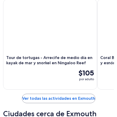
Tour de tortugas - Arrecife de medio día en kayak de mar y
Coral By K
Tour de tortugas - Arrecife de medio día en
Coral By
kayak de mar y snorkel en Ningaloo Reef
y esnór
$105
por adulto
Ver todas las actividades en Exmouth
Ciudades cerca de Exmouth