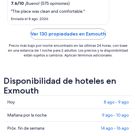
noche
7.6
/
10
¡Bueno! (575 opiniones)
del
"The place was clean and comfortable."
26
Enviada el 8 ago. 2026
ago
al
27
Ver 130 propiedades en Exmouth
ago
Precio más bajo por noche encontrado en las últimas 24 horas, con base
en una estancia de 1 noche para 2 adultos. Los precios y la disponibilidad
están sujetos a cambios. Aplican términos adicionales.
Disponibilidad de hoteles en
Exmouth
Consultar
Hoy
8 ago - 9 ago
precios
en
Consultar
Mañana por la noche
9 ago - 10 ago
Exmouth
precios
para
en
Consultar
Próx. fin de semana
14 ago - 16 ago
hoy,
Exmouth
precios