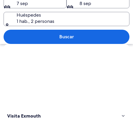
7 sep
8 sep
Huéspedes
1 hab., 2 personas
Un paisaje costero con una playa de a
Buscar
Explorar mapa
Visita Exmouth