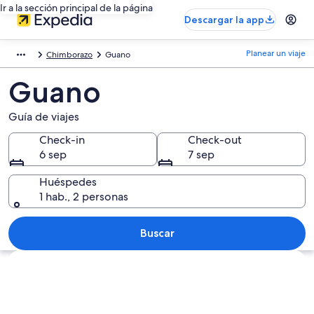
Ir a la sección principal de la página
Descargar la app
Planear un viaje
Chimborazo
Guano
Guano
Guía de viajes
Check-in
Check-out
6 sep
7 sep
Huéspedes
1 hab., 2 personas
Buscar
Explorar mapa