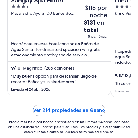
Sangay Spa Hotel
Luna Vo
3.5
$118 por
5
formerl
out
out
Plaza Isidro Ayora 100 Baños de
Km 6 Vía a 
noche
Agua Santa Tungurahua
Santa Tung
of
of
El
$131 en
5
5
precio
total
es
5 sep. - 6 sep.
de
Hospédate en este hotel con spa en Baños de
$131
Agua Santa. Tendrás a tu disposición wifi gratis,
Hospédate e
en
estacionamiento gratis y spa de servicio
Agua Santa.
total
completo. Nuestros huéspedes ...
incluido, wifi
por
Estarás muy 
9
/
10
¡Magnífico! (286 opiniones)
noche
9.8
/
10
¡Exce
"Muy buena opción para descansar luego de
del
recorrer Baños y sus alrededores."
"Excelente l
5
Enviada el 24 abr. 2026
Enviada el 13
sep
al
6
Ver 214 propiedades en Guano
sep
Precio más bajo por noche encontrado en las últimas 24 horas, con base
en una estancia de 1 noche para 2 adultos. Los precios y la disponibilidad
están sujetos a cambios. Aplican términos adicionales.