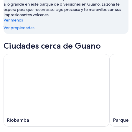
ago
-
a lo grande en este parque de diversiones en Guano. La zona te
9
espera para que recorras su lago precioso y te maravilles con sus
ago
impresionantes volcanes.
Ver menos
Ver propiedades
Ciudades cerca de Guano
Riobamba
Parque 