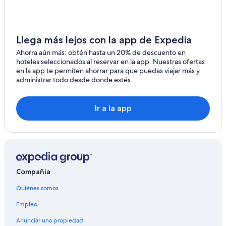
Hoteles en Riobamba
Casas de huéspedes en Estación de tren Riobamba
Llega más lejos con la app de Expedia
Hoteles cerca de Estación de tren Riobamba
Ahorra aún más: obtén hasta un 20% de descuento en
Hoteles cerca de Parque Sesquicentenario
hoteles seleccionados al reservar en la app. Nuestras ofertas
en la app te permiten ahorrar para que puedas viajar más y
Hoteles cerca de Parque Acuático Los Elenes
administrar todo desde donde estés.
Hoteles en Parque arqueológico San Andrés
Lodges en Guano
Ir a la app
Hoteles 1 estrella en Guamote
Hoteles 3 estrellas en Guamote
Casas de huéspedes en Guamote
Apartamentos en Guamote
Compañía
Hoteles con desayuno incluido en Guamote
Quiénes somos
Hoteles con restaurante en Guamote
Empleo
Hoteles en Guamote
Anunciar una propiedad