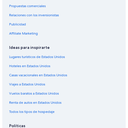
Hoteles cerca de Estadio Olímpico
Propuestas comerciales
Cabañas en Chimborazo
Relaciones con los inversionistas
Hoteles haciendas en Chimborazo
Publicidad
Hoteles en Chimborazo
Affiliate Marketing
Hoteles cerca de Parque 21 de Abril
Hostales en Hacienda Salgado
Ideas para inspirarte
Hoteles cerca de Parque Maldonado
Lugares turísticos de Estados Unidos
Hoteles en Cajabamba
Hoteles en Estados Unidos
Hoteles 4 estrellas en Chambo
Casas vacacionales en Estados Unidos
Apartamentos en Chambo
Viajes a Estados Unidos
Hoteles haciendas en Chambo
Vuelos baratos a Estados Unidos
Hoteles en Chambo
Renta de autos en Estados Unidos
Hoteles en Puela
Hoteles cerca de Reserva de Producción de Fauna
Todos los tipos de hospedaje
Chimborazo
Hoteles cerca de Escuela Superior Politécnica de
Políticas