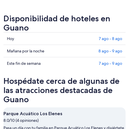
Disponibilidad de hoteles en
Guano
Consultar
Hoy
7 ago - 8 ago
precios
en
Consultar
Mañana por la noche
8 ago - 9 ago
Guano
precios
para
en
Consultar
Este fin de semana
7 ago - 9 ago
hoy,
Guano
precios
7
para
en
Hospédate cerca de algunas de
ago
mañana
Guano
-
por
para
las atracciones destacadas de
8
la
este
Guano
ago
noche,
fin
8
de
ago
semana,
Parque Acuático Los Elenes
-
7
8.0/10 (4 opiniones)
9
ago
Pasa un día con tu familia en Parque Acuático Los Elenes y diviértete