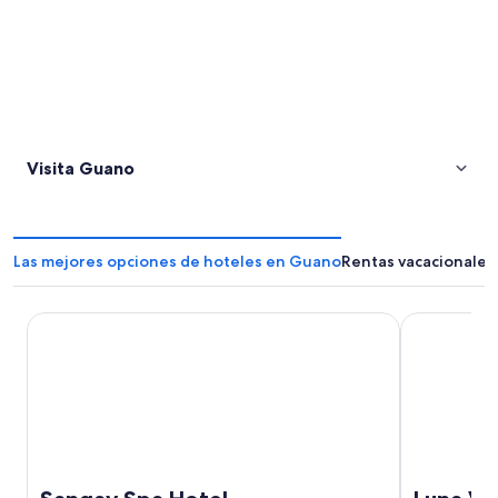
Visita Guano
Las mejores opciones de hoteles en Guano
Rentas vacacionale
Sangay Spa Hotel
Luna Volcán