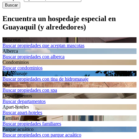
Buscar
Encuentra un hospedaje especial en
Guayaquil (y alrededores)
Mascotas
Buscar propiedades que aceptan mascotas
Alberca
Buscar propiedades con alberca
Condominios
Buscar condominios
Hidromasaje
Buscar propiedades con tina de hidromasaje
Spa
Buscar propiedades con spa
Departa­mentos
Buscar departamentos
Apart-hoteles
Buscar apart-hoteles
Familias
Buscar propiedades familiares
Parque acuático
Buscar propiedades con parque acuático