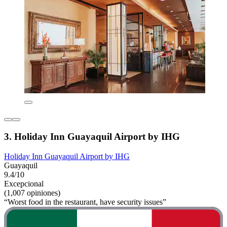
3. Holiday Inn Guayaquil Airport by IHG
Holiday Inn Guayaquil Airport by IHG
Guayaquil
9.4/10
Excepcional
(1,007 opiniones)
“Worst food in the restaurant, have security issues”