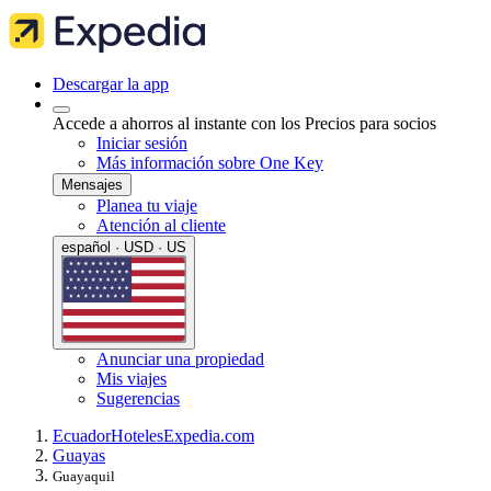
Descargar la app
Accede a ahorros al instante con los Precios para socios
Iniciar sesión
Más información sobre One Key
Mensajes
Planea tu viaje
Atención al cliente
español · USD · US
Anunciar una propiedad
Mis viajes
Sugerencias
Ecuador
Hoteles
Expedia.com
Guayas
Guayaquil