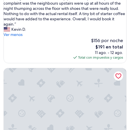
u
I
complaint was the neighbours upstairs were up at all hours of the
Excelente,
d
s
t
night thumping across the floor with shoes that were really loud.
(66
i
e
w
Nothing to do with the actual rental itself. A tiny bit of starter coffee
opiniones)
t
.
a
would have added to the experience. Overall, I would book it
w
W
s
again.”
a
o
a
Kevin D.
s
u
g
Ver menos
i
l
r
$156 por noche
n
d
e
El
a
$191 en total
s
a
precio
s
11 ago. - 12 ago.
t
t
actual
a
Total con impuestos y cargos
a
l
es
f
y
o
de
e
h
1 BR Apartment with Courtyard walking distance to Magazine 
c
$191
a
e
a
r
r
t
e
e
i
a
a
o
.
g
n
”
a
a
i
n
n
d
.
w
”
e
e