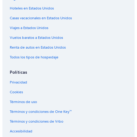
Hoteles románticos en Gretna
h
a
Hoteles en Estados Unidos
Hoteles baratos en Gretna
v
Casas vacacionales en Estados Unidos
e
Hoteles que aceptan mascotas en Gretna
a
Viajes a Estados Unidos
Hoteles en Gretna
d
d
Moteles en Gretna
Vuelos baratos a Estados Unidos
e
d
Hoteles en Parroquia de Jefferson
Renta de autos en Estados Unidos
t
Casas de huéspedes en Parroquia de Jefferson
Todos los tipos de hospedaje
o
t
Apart-Hoteles en Nueva Orleans
h
Políticas
e
B&B en Nueva Orleans
e
Privacidad
Casas de campo en Nueva Orleans
x
p
Cookies
Casas de huéspedes en Nueva Orleans
e
r
Casas vacacionales en Nueva Orleans
Términos de uso
i
Castillos en Nueva Orleans
Términos y condiciones de One Key™
e
n
Centros vacacionales en Nueva Orleans
Términos y condiciones de Vrbo
c
e
Resorts en Nueva Orleans
Accesibilidad
.