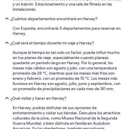
e
y un balcón. Estacionamiento y una sala de fitness en las
a
instalaciones.
l
l
¿Cuántos departamentos encontraré en Harvey?
y
l
Con Expedia, encontrarás 5 departamentos para reservar en
o
Harvey.
u
d
¿Cuál será el tiempo durante mi viaje a Harvey?
.
Aunque el tiempo es tan solo un factor, puede influir mucho
N
en tus planes de viaje, especialmente cuando planeas
o
quedarte un período largo en Harvey. Por lo general, los
t
meses más cálidos son agosto y julio, con una temperatura
h
promedio de 28 °C, mientras que los meses más fríos son
i
enero y febrero, con un promedio de 15 °C. Los meses más
n
lluviosos en Harvey son agosto, julio, junio y septiembre, con
g
un promedio de precipitaciones en cada mes de 181 mm.
t
o
¿Qué visitar y hacer en Harvey?
d
o
En Harvey, podrás disfrutar de sus opciones de
w
entretenimiento y visitar sus tiendas. Descubre los atractivos
i
culturales de la zona, como Museo Nacional de la Segunda
t
Guerra Mundial, o bien disfruta en familia en Audubon
h
Aquarium. En los alrededores, también encontrarás