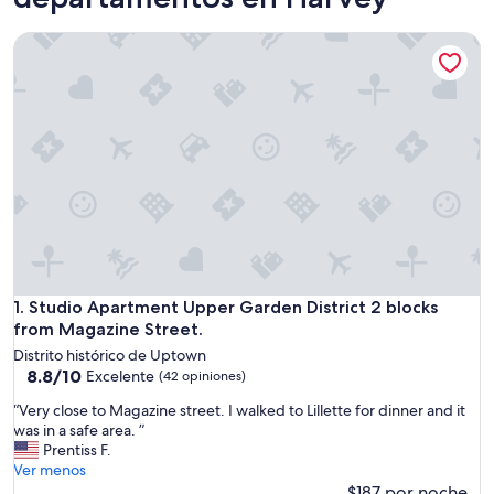
Studio Apartment Upper Garden District 2 blocks from Maga
Studio Apartment Upper Garden District 2 blocks from Maga
1. Studio Apartment Upper Garden District 2 blocks
from Magazine Street.
Distrito histórico de Uptown
8.8
8.8/10
Excelente
(42 opiniones)
de
“
“Very close to Magazine street. I walked to Lillette for dinner and it
10,
V
was in a safe area. ”
Excelente,
e
Prentiss F.
(42
r
Ver menos
opiniones)
y
$187 por noche