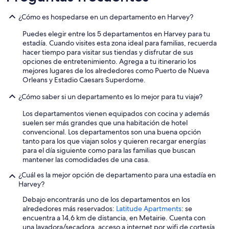
h
e
¿Cómo es hospedarse en un departamento en Harvey?
f
l
Puedes elegir entre los 5 departamentos en Harvey para tu
o
estadía. Cuando visites esta zona ideal para familias, recuerda
o
hacer tiempo para visitar sus tiendas y disfrutar de sus
r
opciones de entretenimiento. Agrega a tu itinerario los
w
mejores lugares de los alrededores como Puerto de Nueva
i
Orleans y Estadio Caesars Superdome.
t
h
¿Cómo saber si un departamento es lo mejor para tu viaje?
s
h
Los departamentos vienen equipados con cocina y además
o
suelen ser más grandes que una habitación de hotel
e
convencional. Los departamentos son una buena opción
s
tanto para los que viajan solos y quieren recargar energías
t
para el día siguiente como para las familias que buscan
h
mantener las comodidades de una casa.
a
¿Cuál es la mejor opción de departamento para una estadía en
t
Harvey?
w
e
Debajo encontrarás uno de los departamentos en los
r
alrededores más reservados:
Latitude Apartments
: se
e
encuentra a 14,6 km de distancia, en Metairie. Cuenta con
r
una lavadora/secadora, acceso a internet por wifi de cortesía