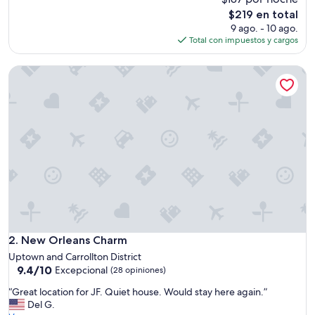
c
El
$219 en total
l
precio
9 ago. - 10 ago.
o
actual
Total con impuestos y cargos
s
es
e
de
New Orleans Charm
t
$219
o
M
a
g
a
z
i
n
e
s
t
r
e
New Orleans Charm
2. New Orleans Charm
e
Uptown and Carrollton District
t
9.4
9.4/10
Excepcional
(28 opiniones)
.
de
I
“
“Great location for JF. Quiet house. Would stay here again.”
10,
w
G
Del G.
Excepcional,
a