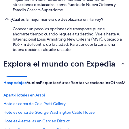
t
atracciones destacadas, como Puerto de Nueva Orleans y
h
Estadio Caesars Superdome.
e
a
¿Cuál es la mejor manera de desplazarse en Harvey?
c
t
Conocer un poco las opciones de transporte puede
u
ahorrarte tiempo cuando llegues a tu destino. Vuela hasta A.
a
Internacional Louis Armstrong New Orleans (MSY), ubicado a
l
19,6 km del centro de la ciudad. Para conocer la zona, una
r
buena opción es alquilar un auto.
e
n
Explora el mundo con Expedia
t
a
l
i
Hospedajes
Vuelos
Paquetes
Autos
Rentas vacacionales
Otros
Más
t
s
e
Apart-Hoteles en Arabi
l
Hoteles cerca de Cole Pratt Gallery
f
.
Hoteles cerca de George Washington Cable House
A
t
Hoteles 4 estrellas en Garden District
i