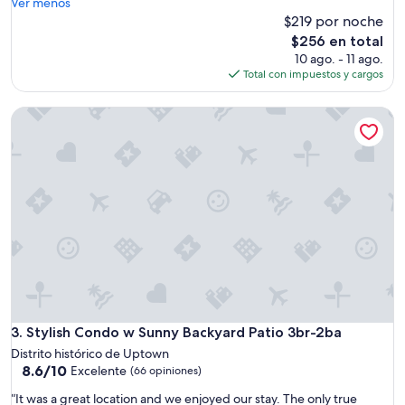
r
Ver menos
(28
l
e
$219 por noche
opiniones)
k
a
El
$256 en total
e
t
precio
10 ago. - 11 ago.
d
l
actual
Total con impuestos y cargos
t
o
es
o
c
de
L
Stylish Condo w Sunny Backyard Patio 3br-2ba
a
$256
i
t
l
i
l
o
e
n
t
f
t
o
e
r
f
J
o
F
r
.
d
Q
i
u
n
i
Stylish Condo w Sunny Backyard Patio 3br-2ba
3. Stylish Condo w Sunny Backyard Patio 3br-2ba
n
e
Distrito histórico de Uptown
e
t
8.6
8.6/10
Excelente
r
(66 opiniones)
h
de
a
o
“
“It was a great location and we enjoyed our stay. The only true
10,
n