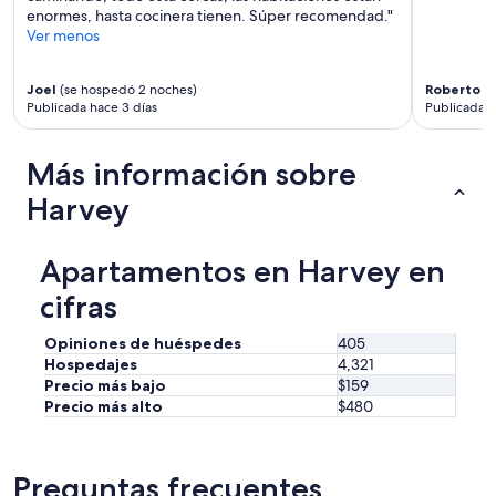
enormes, hasta cocinera tienen. Súper recomendad."
f
Ver menos
t
h
e
Joel
(se hospedó 2 noches)
Roberto C
n
Publicada hace 3 días
Publicada h
i
g
h
Más información sobre
t
t
Harvey
h
u
m
Apartamentos en Harvey en
p
cifras
i
n
g
Opiniones de huéspedes
405
a
Hospedajes
4,321
c
Precio más bajo
$159
r
Precio más alto
$480
o
s
s
t
Preguntas frecuentes