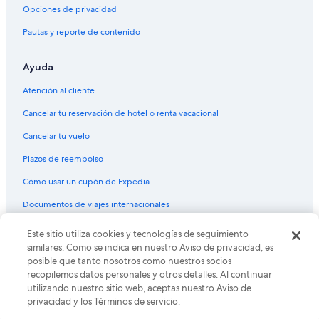
Condominios en Nueva Orleans
O
Opciones de privacidad
v
Apartamentos en Nueva Orleans
Pautas y reporte de contenido
e
r
Hostales en Nueva Orleans
a
Ayuda
Hoteles en Nueva Orleans
l
l
Moteles en Nueva Orleans
Atención al cliente
,
I
Villas en Nueva Orleans
Cancelar tu reservación de hotel o renta vacacional
w
Hoteles cerca de Touro Infirmary LCMC Health
o
Cancelar tu vuelo
u
Hoteles en Faubourg Delassize
Plazos de reembolso
l
d
Hoteles cerca de Centro comercial Manhattan Plaza
Cómo usar un cupón de Expedia
b
Hoteles cerca de Iglesia de la Asunción de Santa María
o
Documentos de viajes internacionales
o
Hoteles 4 estrellas en Lower Garden District
k
© 2026 Expedia, Inc., una empresa de Expedia Group. Todos los
Este sitio utiliza cookies y tecnologías de seguimiento
i
Hoteles todo incluido en Lower Garden District
derechos reservados. Expedia y el logo de Expedia son marcas
similares. Como se indica en nuestro Aviso de privacidad, es
t
registradas o marcas comerciales de Expedia, Inc. CST# 2029030-50.
Hoteles en la playa en Lower Garden District
posible que tanto nosotros como nuestros socios
a
recopilemos datos personales y otros detalles. Al continuar
g
Hoteles familiares en Lower Garden District
utilizando nuestro sitio web, aceptas nuestro Aviso de
a
privacidad y los Términos de servicio.
i
Hoteles históricos en Lower Garden District
n