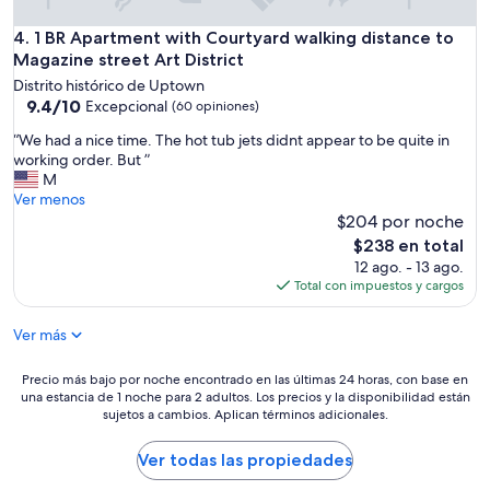
n
j
1 BR Apartment with Courtyard walking distance to Magazine 
4. 1 BR Apartment with Courtyard walking distance to
o
Magazine street Art District
y
Distrito histórico de Uptown
e
9.4
9.4/10
Excepcional
(60 opiniones)
d
de
o
“
“We had a nice time. The hot tub jets didnt appear to be quite in
10,
u
W
working order. But ”
Excepcional,
r
e
M
(60
s
h
Ver menos
opiniones)
t
a
$204 por noche
a
d
El
$238 en total
y
a
precio
12 ago. - 13 ago.
.
n
actual
Total con impuestos y cargos
T
i
es
h
c
de
e
Ver más
e
$238
o
t
n
i
Precio
Precio más bajo por noche encontrado en las últimas 24 horas, con base en
l
m
una estancia de 1 noche para 2 adultos. Los precios y la disponibilidad están
más
y
e
sujetos a cambios. Aplican términos adicionales.
bajo
t
.
por
r
T
noche
Ver todas las propiedades
u
h
encontrado
e