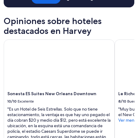
e
Aplican
u
q
términos
p
u
adicionales.
s
i
Opiniones sobre hoteles
t
t
a
destacados en Harvey
e
i
i
r
n
Sonesta ES Suites New Orleans Downtown
Le Richeli
s
w
w
o
e
r
r
k
e
i
u
n
p
g
a
o
t
r
a
Sonesta ES Suites New Orleans Downtown
Le Richel
d
l
e
10/10
Excelente
8/10
Bueno
l
r
"Es un Hotel de Seis Estrellas. Solo que no tiene
"Muy buen
h
.
estacionamiento, la ventaja es que hay uno pegado el
el New Orl
o
B
día cobran $20 y medio día $12, pero está excelente la
Ver meno
u
u
ubicación, en la esquina está una comandancia de
r
t
policía, el estadio Caesars Superdome se puede ir
s
”
caminando, todo está cercas, las habitaciones están
o