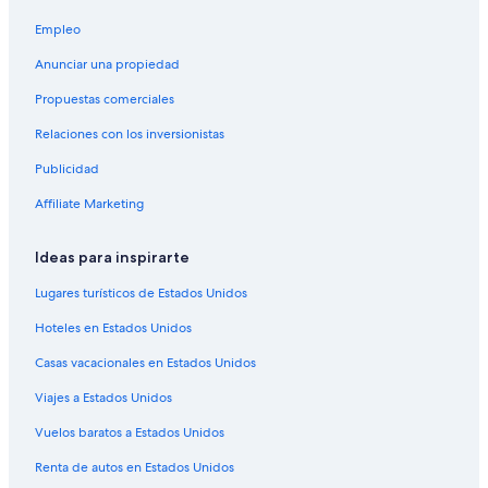
Hoteles en Parroquia de Jefferson
Empleo
Casas de huéspedes en Parroquia de Jefferson
Anunciar una propiedad
Hoteles cerca de Iglesia de la Asunción de Santa María
Propuestas comerciales
Hoteles 4 estrellas en Marrero
Relaciones con los inversionistas
Apartamentos en Marrero
Publicidad
Hoteles en Marrero
Affiliate Marketing
Moteles en Marrero
Hoteles 4 estrellas en Lower Garden District
Ideas para inspirarte
Hoteles todo incluido en Lower Garden District
Lugares turísticos de Estados Unidos
Hoteles en la playa en Lower Garden District
Hoteles en Estados Unidos
Hoteles familiares en Lower Garden District
Casas vacacionales en Estados Unidos
Hoteles históricos en Lower Garden District
Viajes a Estados Unidos
Hoteles románticos en Lower Garden District
Vuelos baratos a Estados Unidos
Hoteles baratos en Lower Garden District
Renta de autos en Estados Unidos
Hoteles con sauna en Lower Garden District