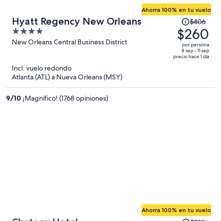
Ahorra 100% en tu vuelo
El
Hyatt Regency New Orleans
$406
precio
$260
4
era
out
New Orleans Central Business District
por persona
de
of
8 sep - 11 sep
precio hace 1 día
$406
5
Incl. vuelo redondo
y
Atlanta (ATL) a Nueva Orleans (MSY)
ahora
es
9
/
10
¡Magnífico! (1768 opiniones)
de
$260
por
persona
Ahorra 100% en tu vuelo
El