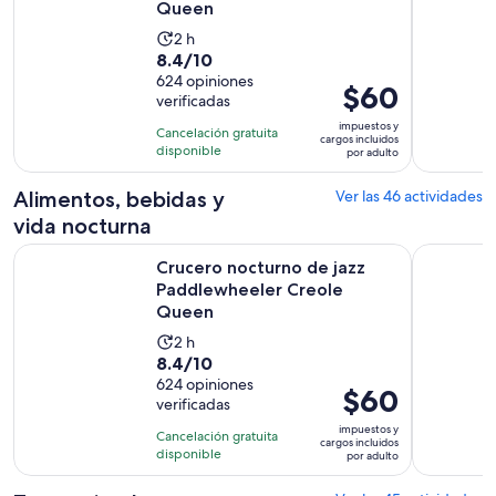
Queen
La
2 h
8.4
8.4/10
actividad
de
624 opiniones
dura
El
$60
verificadas
10
2
precio
con
impuestos y
horas
Cancelación gratuita
es
cargos incluidos
624
disponible
por adulto
de
opiniones
$60.
Alimentos, bebidas y
Ver las 46 actividades
por
vida nocturna
adulto
Se a
Crucero nocturno de jazz Paddlewheeler Creole Queen
Brunch tip
Crucero nocturno de jazz
Paddlewheeler Creole
Queen
La
2 h
8.4
8.4/10
actividad
de
624 opiniones
dura
El
$60
verificadas
10
2
precio
con
impuestos y
horas
Cancelación gratuita
es
cargos incluidos
624
disponible
por adulto
de
opiniones
$60.