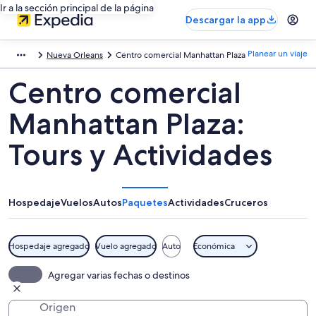
Ir a la sección principal de la página
Descargar la app
Planear un viaje
Nueva Orleans
Centro comercial Manhattan Plaza
Centro comercial
Manhattan Plaza:
Tours y Actividades
Hospedaje
Vuelos
Autos
Paquetes
Actividades
Cruceros
Hospedaje agregado
Vuelo agregado
Auto
Económica
Agregar varias fechas o destinos
Origen