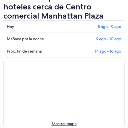
hoteles cerca de Centro
comercial Manhattan Plaza
Consultar
Hoy
8 ago - 9 ago
los
precios
Consultar
Mañana por la noche
9 ago - 10 ago
cerca
precios
de
cerca
Consultar
Próx. fin de semana
14 ago - 16 ago
Centro
de
precios
comercial
Centro
cerca
Manhattan
comercial
de
Plaza
Manhattan
Centro
para
Plaza
comercial
hoy,
para
Manhattan
8
mañana
Plaza
ago
por
para
-
la
el
9
noche,
próximo
ago
9
fin
ago
de
Mostrar mapa