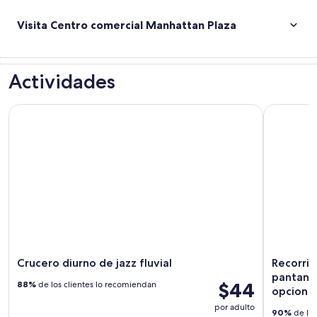
Visita Centro comercial Manhattan Plaza
Actividades
Crucero diurno de jazz fluvial
Recorrido 
Crucero diurno de jazz fluvial
Recorrid
pantano
$44
88%
de los clientes lo recomiendan
opcional
por adulto
90%
de los