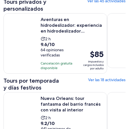
Tours privados y
Ver las 45 actividades
por
personalizados
adulto
Aventuras en hidrodeslizador: experiencia en hidrodeslizad
Recorrido 
Aventuras en
hidrodeslizador: experiencia
en hidrodeslizador
semiprivado
La
2 h
9.6
9.6/10
actividad
de
64 opiniones
dura
El
$85
verificadas
10
2
precio
con
impuestos y
horas
Cancelación gratuita
es
cargos incluidos
64
disponible
por adulto
de
opiniones
$85.
Tours por temporada
Ver las 18 actividades
por
y días festivos
adulto
Nueva Orleans: tour fantasma del barrio francés con visita al 
Luisiana: 
Nueva Orleans: tour
fantasma del barrio francés
con visita al interior
La
2 h
9.2
9.2/10
actividad
441 opiniones de