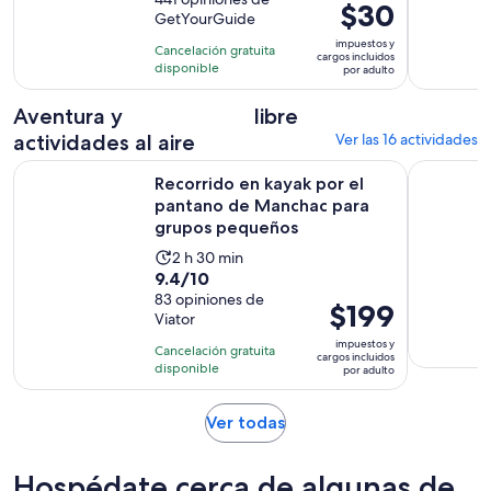
de
dura
El
$30
GetYourGuide
10
2
precio
con
impuestos y
horas
Cancelación gratuita
es
cargos incluidos
441
disponible
por adulto
de
opiniones
$30.
Aventura y
libre
por
actividades al aire
Ver las 16 actividades
adulto
Recorrido en kayak por el pantano de Manchac para grupo
Nueva Orle
Recorrido en kayak por el
pantano de Manchac para
grupos pequeños
La
2 h 30 min
9.4
9.4/10
actividad
de
83 opiniones de
dura
El
$199
Viator
10
2
precio
con
impuestos y
horas
Cancelación gratuita
es
cargos incluidos
83
disponible
y
por adulto
de
opiniones
30
$199.
minutos
Se
Ver todas
por
abrirá
adulto
en
Hospédate cerca de algunas de
una