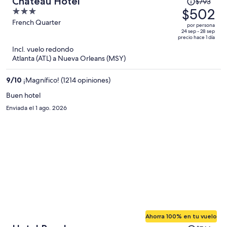
Chateau Hotel
$793
precio
$502
3
era
out
French Quarter
por persona
de
of
24 sep - 28 sep
precio hace 1 día
$793
5
Incl. vuelo redondo
y
Atlanta (ATL) a Nueva Orleans (MSY)
ahora
es
9
/
10
¡Magnífico! (1214 opiniones)
de
$502
Buen hotel
por
Enviada el 1 ago. 2026
persona
Ahorra 100% en tu vuelo