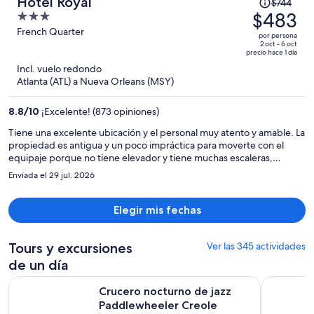
El
Hotel Royal
$744
precio
$483
3
era
out
French Quarter
por persona
de
of
2 oct - 6 oct
precio hace 1 día
$744
5
Incl. vuelo redondo
y
Atlanta (ATL) a Nueva Orleans (MSY)
ahora
es
8.8
/
10
¡Excelente! (873 opiniones)
de
$483
Tiene una excelente ubicación y el personal muy atento y amable. La
propiedad es antigua y un poco impráctica para moverte con el
por
equipaje porque no tiene elevador y tiene muchas escaleras,
persona
habitaciones en diferentes niveles y no hay una secuencia lógica en
Enviada el 29 jul. 2026
la numeración de las habitaciones. Nuestra habitación era pequeña,
sobretodo la ducha, Sin embargo contaba con todo lo necesario
para tener una muy buena estancia
Elegir mis fechas
Tours y excursiones
Ver las 345 actividades
de un día
Se a
Crucero nocturno de jazz Paddlewheeler Creole Queen
Recorrido 
Crucero nocturno de jazz
Paddlewheeler Creole