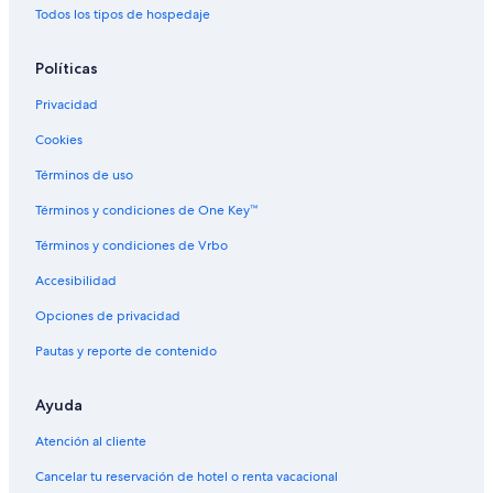
Todos los tipos de hospedaje
Hoteles en Lower Garden District
Hoteles para ir de compras en Terrytown
Políticas
Hoteles baratos en Terrytown
Privacidad
Hoteles en Terrytown
Cookies
Hoteles en Nueva Orleans
Términos de uso
Apart-Hoteles en Harvey
Términos y condiciones de One Key™
Cabañas en Harvey
Términos y condiciones de Vrbo
Casas de campo en Harvey
Accesibilidad
Condominios en Harvey
Opciones de privacidad
Apartamentos en Harvey
Pautas y reporte de contenido
Hoteles baratos en Harvey
Hoteles con aire acondicionado en Harvey
Ayuda
Hoteles con cocina en Harvey
Atención al cliente
Hoteles con restaurante en Harvey
Cancelar tu reservación de hotel o renta vacacional
Hoteles de Motel 6 en Harvey