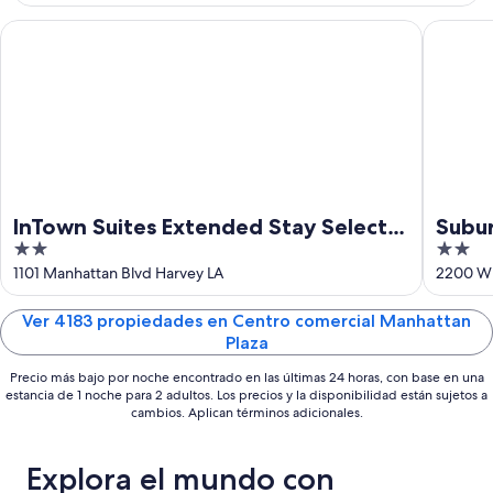
-
semana,
10
14
InTown Suites Extended Stay Select New Orleans LA - Harvey
Suburban
ago
ago
-
16
ago
InTown Suites Extended Stay Select
Subur
2
2
New Orleans LA - Harvey
Orle
out
out
1101 Manhattan Blvd Harvey LA
2200 W
of
of
5
5
Ver 4183 propiedades en Centro comercial Manhattan
Plaza
Precio más bajo por noche encontrado en las últimas 24 horas, con base en una
estancia de 1 noche para 2 adultos. Los precios y la disponibilidad están sujetos a
cambios. Aplican términos adicionales.
Explora el mundo con