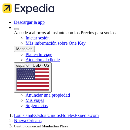
Descargar la app
Accede a ahorros al instante con los Precios para socios
Iniciar sesión
Más información sobre One Key
Mensajes
Planea tu viaje
Atención al cliente
español · USD · US
Anunciar una propiedad
Mis viajes
Sugerencias
Louisiana
Estados Unidos
Hoteles
Expedia.com
Nueva Orleans
Centro comercial Manhattan Plaza