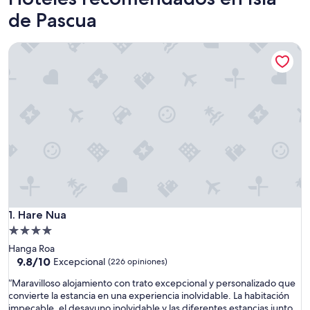
de Pascua
Hare Nua
Hare Nua
1. Hare Nua
Propiedad
de
Hanga Roa
4.0
9.8
9.8/10
Excepcional
(226 opiniones)
de
estrellas
“
“Maravilloso alojamiento con trato excepcional y personalizado que
10,
M
convierte la estancia en una experiencia inolvidable. La habitación
Excepcional,
a
impecable, el desayuno inolvidable y las diferentes estancias junto
(226