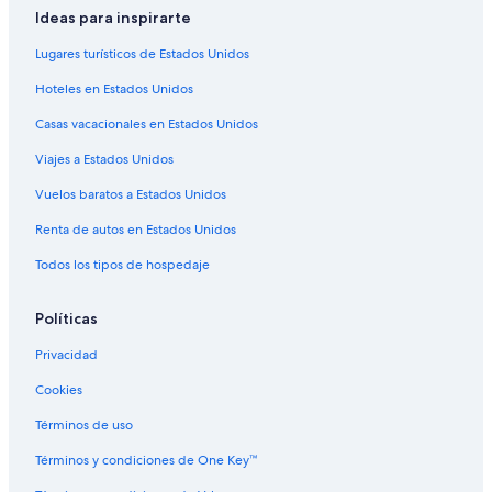
.
d
Ideas para inspirarte
G
a
r
l
Lugares turísticos de Estados Unidos
a
o
c
Hoteles en Estados Unidos
h
i
a
Casas vacacionales en Estados Unidos
a
c
s
e
Viajes a Estados Unidos
a
ú
l
n
Vuelos baratos a Estados Unidos
s
i
r
c
Renta de autos en Estados Unidos
.
o
W
Todos los tipos de hospedaje
.
o
”
l
Políticas
f
q
Privacidad
u
e
Cookies
e
s
Términos de uso
e
Términos y condiciones de One Key™
l
e