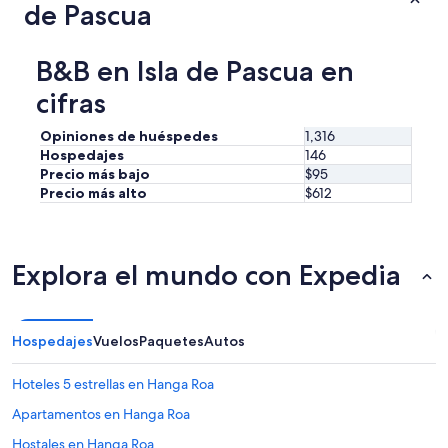
i
de Pascua
s
m
d
p
i
o
f
B&B en Isla de Pascua en
r
e
t
cifras
r
a
e
n
n
Opiniones de huéspedes
1,316
t
t
Hospedajes
146
e
e
Precio más bajo
$95
l
s
Precio más alto
$612
a
e
s
s
p
t
e
a
Explora el mundo con Expedia
r
n
s
c
o
i
n
a
Hospedajes
Vuelos
Paquetes
Autos
a
s
s
j
m
Hoteles 5 estrellas en Hanga Roa
u
u
n
Apartamentos en Hanga Roa
y
t
a
o
Hostales en Hanga Roa