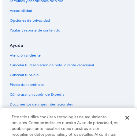
Términos y condiciones de Vrbo
n
c
Accesibilidad
a
r
Opciones de privacidad
g
a
Pautas y reporte de contenido
d
o
Ayuda
e
s
Atención al cliente
u
n
Cancelar tu reservación de hotel o renta vacacional
a
m
Cancelar tu vuelo
o
Plazos de reembolso
r
d
Cómo usar un cupón de Expedia
e
p
Documentos de viajes internacionales
e
r
Este sitio utiliza cookies y tecnologías de seguimiento
© 2026 Expedia, Inc., una empresa de Expedia Group. Todos los
s
derechos reservados. Expedia y el logo de Expedia son marcas
similares. Como se indica en nuestro Aviso de privacidad, es
o
registradas o marcas comerciales de Expedia, Inc. CST# 2029030-50.
posible que tanto nosotros como nuestros socios
n
recopilemos datos personales y otros detalles. Al continuar
a