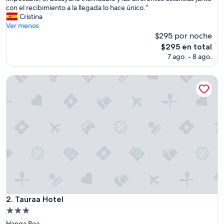
r
con el recibimiento a la llegada lo hace único.”
opiniones)
a
Cristina
v
Ver menos
i
$295 por noche
l
El
$295 en total
l
precio
7 ago. - 8 ago.
o
actual
s
es
o
Tauraa Hotel
de
a
$295
l
o
j
a
m
i
e
n
t
o
c
o
Tauraa Hotel
2. Tauraa Hotel
n
Propiedad
t
de
r
Hanga Roa