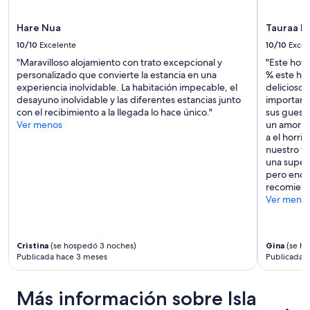
sujetos
a
,
a
y
e
cambios.
u
Hare Nua
Tauraa H
l
Aplican
n
d
10/10
Excelente
10/10
Excel
términos
o
e
"Maravilloso alojamiento con trato excepcional y
"Este hote
adicionales.
,
s
personalizado que convierte la estancia en una
% este hot
t
a
experiencia inolvidable. La habitación impecable, el
delicioso 
o
y
desayuno inolvidable y las diferentes estancias junto
important
d
u
con el recibimiento a la llegada lo hace único."
sus guest.
o
n
Ver menos
un amor de
m
o
a el horri
u
i
nuestro vi
y
n
una super 
l
o
pero encon
i
l
recomiendo
m
v
Ver meno
p
i
i
d
o
a
y
b
Cristina
(se hospedó 3 noches)
Gina
(se ho
l
l
Publicada hace 3 meses
Publicada 
o
e
m
y
a
l
Más información sobre Isla
s
a