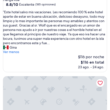
3.0
a
8.8
8.8/10
Excelente
(185 opiniones)
t
de
estrellas
“
“Este hotel salvo mis vacaciones. Les recomiendo 100 % este hotel
o
10,
E
aparte de estar en buena ubicación, delicioso desayuno, todo muy
e
Excelente,
s
limpio y lo mas importante las personas muy amables y atentos con
x
(185
t
sus guest. Gracias al sr. Wolf que es el encargado es un amor de
c
opiniones)
e
persona nos ayudo a ir por nuestras cosas a el horrible hotel en el
e
h
que llegamos al principio de nuestro viaje. Ya que eso iva hacer una
p
o
locura, tuvimos una super mala experiencia con otro hotel en la isla
c
t
pero encontramos este y fue...
i
e
Gina
o
l
Ver menos
n
s
$116 por noche
a
a
l
El
$116 en total
l
y
precio
23 ago. - 24 ago.
v
p
actual
o
e
es
m
Hotel Ohana
r
de
i
s
$116
s
o
v
n
a
a
c
l
a
i
c
z