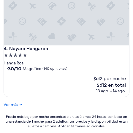
a
r
t
e
b
e
n
o
h
u
n
o
n
i
t
a
t
e
e
o
l
x
,
a
p
y
p
Nayara Hangaroa
4. Nayara Hangaroa
e
l
a
r
Propiedad
a
r
i
de
a
Hanga Roa
t
e
5.0
t
9.0
9.0/10
Magnífico
e
(140 opiniones)
n
e
de
estrellas
d
c
$612 por noche
n
10,
e
i
c
Magnífico,
El
e
$612 en total
a
i
(140
precio
s
13 ago. - 14 ago.
i
ó
opiniones)
actual
t
n
n
es
a
o
Ver más
d
de
r
l
e
$612
e
v
s
Precio
n
Precio más bajo por noche encontrado en las últimas 24 horas, con base en
i
u
una estancia de 1 noche para 2 adultos. Los precios y la disponibilidad están
más
b
d
sujetos a cambios. Aplican términos adicionales.
p
bajo
u
a
e
por