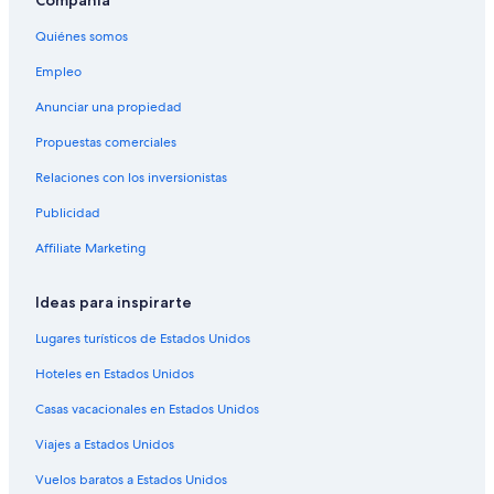
Hoteles en San Joaquín
Quiénes somos
Cabañas en Bernal
Empleo
Hoteles con spa en Bernal
Anunciar una propiedad
Hoteles todo incluido en Bernal
Propuestas comerciales
Hoteles que aceptan mascotas en Bernal
Relaciones con los inversionistas
Hoteles en Bernal
Publicidad
Affiliate Marketing
Ideas para inspirarte
Lugares turísticos de Estados Unidos
Hoteles en Estados Unidos
Casas vacacionales en Estados Unidos
Viajes a Estados Unidos
Vuelos baratos a Estados Unidos