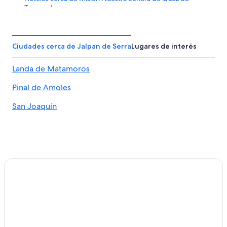
Tancoyol
Hoteles cerca de Misión San Francisco del Valle de Tilaco
Cabañas en Landa de Matamoros
Ciudades cerca de Jalpan de Serra
Lugares de interés
Hoteles en Landa de Matamoros
Landa de Matamoros
Cabañas en Peñamiller
Hoteles baratos en Peñamiller
Pinal de Amoles
Hoteles en Peñamiller
San Joaquín
Hoteles 3 estrellas en Arroyo Seco
Hoteles en Arroyo Seco
Hoteles cerca de Jardín Botánico Quinta Schmoll
Hoteles 3 estrellas en Tancoyol
Hoteles en Tancoyol
Hoteles 3 estrellas en Vizarrón de Montes
Hoteles en Vizarrón de Montes
Hoteles 3 estrellas en Cadereyta de Montes