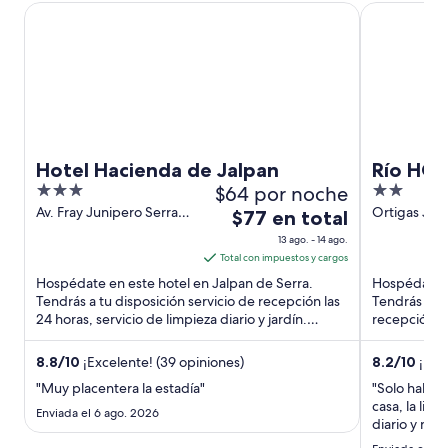
Hotel Hacienda de Jalpan
Río HOTEL y
Hotel Hacienda de Jalpan
Río HOT
3
$64 por noche
2
out
out
Av. Fray Junipero Serra
Ortigas Jal
El
$77 en total
S/N, Centro Jalpan de
QUE
of
of
precio
13 ago. - 14 ago.
Serra QUE
5
5
es
Total con impuestos y cargos
de
Hospédate en este hotel en Jalpan de Serra.
Hospédate e
$77
Tendrás a tu disposición servicio de recepción las
Tendrás a tu 
24 horas, servicio de limpieza diario y jardín.
en
recepción la
Estarás muy cerca ...
diario. Estar
total
por
8.8
/
10
¡Excelente! (39 opiniones)
8.2
/
10
¡Muy
noche
"Muy placentera la estadía"
"Solo habia 
del
casa, la lim
Enviada el 6 ago. 2026
13
diario y no 
la persona n
ago