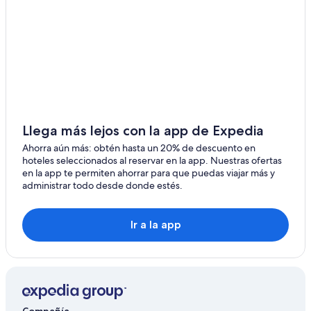
Cabañas en Cadereyta de Montes
Hoteles haciendas en Cadereyta de Montes
Hoteles en Cadereyta de Montes
Cabañas en Conca
Hoteles de lujo en Conca
Hoteles en Conca
Llega más lejos con la app de Expedia
Hoteles 3 estrellas en Pinal de Amoles
Ahorra aún más: obtén hasta un 20% de descuento en
Hoteles 5 estrellas en Pinal de Amoles
hoteles seleccionados al reservar en la app. Nuestras ofertas
en la app te permiten ahorrar para que puedas viajar más y
Cabañas en Pinal de Amoles
administrar todo desde donde estés.
Hoteles de lujo en Pinal de Amoles
Hoteles de Mision en Pinal de Amoles
Ir a la app
Hoteles en Pinal de Amoles
Hoteles cerca de Misión San Miguel Conca
Hoteles 5 estrellas en San Joaquín
Cabañas en San Joaquín
Compañía