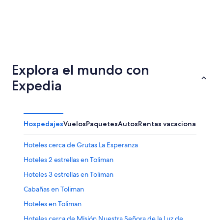
Coatzacoalcos
Todos S
Explora el mundo con
Expedia
Hospedajes
Vuelos
Paquetes
Autos
Rentas vacacionales
Hoteles cerca de Grutas La Esperanza
Hoteles 2 estrellas en Toliman
Hoteles 3 estrellas en Toliman
Cabañas en Toliman
Hoteles en Toliman
Hoteles cerca de Misión Nuestra Señora de la Luz de