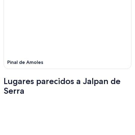
Pinal de Amoles
Lugares parecidos a Jalpan de
Serra
Coatzacoalcos
Todos S