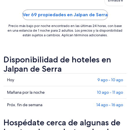
Enviada el 22 
intentè que
al
contestaron 
14
Ver 69 propiedades en Jalpan de Serra
ago
Precio más bajo por noche encontrado en las últimas 24 horas, con base
en una estancia de 1 noche para 2 adultos. Los precios y la disponibilidad
están sujetos a cambios. Aplican términos adicionales.
Disponibilidad de hoteles en
Jalpan de Serra
Consultar
Hoy
9 ago - 10 ago
precios
en
Consultar
Mañana por la noche
10 ago - 11 ago
Jalpan
precios
de
en
Consultar
Próx. fin de semana
14 ago - 16 ago
Serra
Jalpan
precios
para
de
en
Hospédate cerca de algunas de
hoy,
Serra
Jalpan
9
para
de