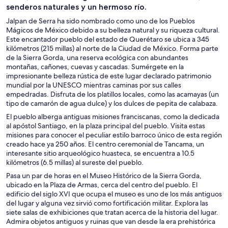
senderos naturales y un hermoso río.
Jalpan de Serra ha sido nombrado como uno de los Pueblos
Mágicos de México debido a su belleza natural y su riqueza cultural.
Este encantador pueblo del estado de Querétaro se ubica a 345
kilómetros (215 millas) al norte de la Ciudad de México. Forma parte
de la Sierra Gorda, una reserva ecológica con abundantes
montañas, cañones, cuevas y cascadas. Sumérgete en la
impresionante belleza rústica de este lugar declarado patrimonio
mundial por la UNESCO mientras caminas por sus calles
empedradas. Disfruta de los platillos locales, como las acamayas (un
tipo de camarón de agua dulce) y los dulces de pepita de calabaza.
El pueblo alberga antiguas misiones franciscanas, como la dedicada
al apóstol Santiago, en la plaza principal del pueblo. Visita estas
misiones para conocer el peculiar estilo barroco único de esta región
creado hace ya 250 años. El centro ceremonial de Tancama, un
interesante sitio arqueológico huasteca, se encuentra a 10.5
kilómetros (6.5 millas) al sureste del pueblo.
Pasa un par de horas en el Museo Histórico de la Sierra Gorda,
ubicado en la Plaza de Armas, cerca del centro del pueblo. El
edificio del siglo XVI que ocupa el museo es uno de los más antiguos
del lugar y alguna vez sirvió como fortificación militar. Explora las
siete salas de exhibiciones que tratan acerca de la historia del lugar.
Admira objetos antiguos y ruinas que van desde la era prehistórica