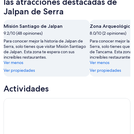
las atracciones destacadas de
ago
mañana
Serra
Jalpan de Serra
-
por
para
10
la
el
ago
noche,
próximo
Misión Santiago de Jalpan
Zona Arqueológica
10
fin
9.2/10 (48 opiniones)
8.0/10 (2 opiniones)
ago
de
Para conocer mejor la historia de Jalpan de
Para conocer mejor la hi
-
semana,
Serra, solo tienes que visitar Misión Santiago
Serra, solo tienes que i
11
14
de Jalpan. Esta zona te espera con sus
de Tancama. Esta zona 
ago
ago
increíbles restaurantes.
increíbles restaurantes.
-
Ver menos
Ver menos
16
Ver propiedades
Ver propiedades
ago
Actividades
Tour to the Sierra Gorda in One day in English, leaving Quer