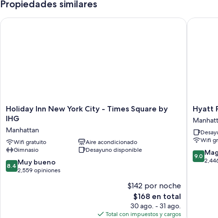
Propiedades similares
Holiday Inn New York City - Times Square by IHG
Hyatt Pl
Holiday
Hyatt
Holiday Inn New York City - Times Square by
Hyatt 
Inn
Place
IHG
Manhat
New
New
Manhattan
Desayu
York
York
Wifi g
City
Wifi gratuito
Aire acondicionado
Midtow
Gimnasio
Desayuno disponible
-
South
9.0
Mag
9.0
Times
Manhatt
de
2,44
8.4
Muy bueno
8.4
Square
10,
de
2,559 opiniones
by
Magnífi
10,
$142 por noche
IHG
2,446
Muy
Manhattan
El
opinion
$168 en total
bueno,
precio
2,559
30 ago. - 31 ago.
actual
opiniones
Total con impuestos y cargos