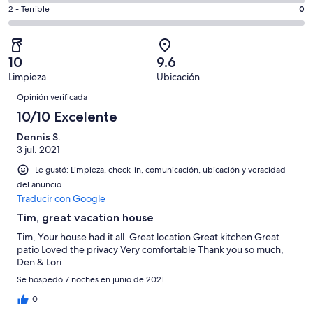
decir,
de
Basada
es
Puntuación
2 - Terrible
0
Bueno.
4,
en
decir,
de
Basada
es
4
Aceptable.
2,
en
decir,
de
Basada
es
0
Malo.
10
9.6
4
en
decir,
de
Basada
Limpieza
Ubicación
opiniones
0
Terrible.
4
Opiniones
en
de
Basada
Opinión verificada
opiniones
0
4
en
10/10 Excelente
de
opiniones
0
4
Dennis S.
de
opiniones
3 jul. 2021
4
opiniones
Le gustó: Limpieza, check-in, comunicación, ubicación y veracidad
del anuncio
Traducir con Google
Tim, great vacation house
Tim, Your house had it all. Great location Great kitchen Great
patio Loved the privacy Very comfortable Thank you so much,
Den & Lori
Se hospedó 7 noches en junio de 2021
0