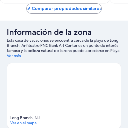
es
de
Comparar propiedades similares
$168
Información de la zona
Esta casa de vacaciones se encuentra cerca de la playa de Long
Branch. Anfiteatro PNC Bank Art Center es un punto de interés
famoso y la belleza natural de la zona puede apreciarse en Playa
de Long Branch y Asbury Park Beach. ¿Quieres asistir a un
Ver más
evento o partido mientras estás en la ciudad? Consulta el
calendario de Wall Township Speedway o Parque Monmouth.
Visita nuestra guía de Long Branch
Ver más casas de vacaciones en Long Branch
Long Branch, NJ
Ver en el mapa