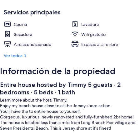
5
Restaurante al aire libre
beds
Servicios principales
·
Cocina
Lavadora
1
Secadora
Wifi gratuito
bath
Aire acondicionado
Espacio al aire libre
Ver todos
Información de la propiedad
Entire house hosted by Timmy 5 guests · 2
bedrooms · 5 beds · 1 bath
Learn more about the host, Timmy.
Enjoy my beach house close to all the Jersey shore action.
You’ll have the to entire house to yourself.
Gorgeous, luxurious, newly renovated and fully-furnished 2br home!
The house is located less than a mile from Long Branch Pier village and
Seven Presidents’ Beach. This is Jersey shore at it's finest!
This house also features a gourmet kitchen w/SS appliances and