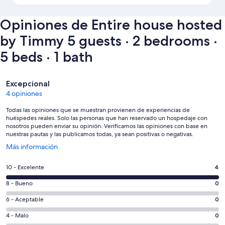
Opiniones de Entire house hosted
by Timmy 5 guests · 2 bedrooms ·
5 beds · 1 bath
Opiniones
Excepcional
4 opiniones
Todas las opiniones que se muestran provienen de experiencias de
huéspedes reales. Solo las personas que han reservado un hospedaje con
nosotros pueden enviar su opinión. Verificamos las opiniones con base en
nuestras pautas y las publicamos todas, ya sean positivas o negativas.
Se
Más información
abrirá
en
Puntuación
10 - Excelente
4
una
de
nueva
Puntuación
8 - Bueno
0
10,
ventana
de
es
Puntuación
6 - Aceptable
0
8,
decir,
de
es
Puntuación
4 - Malo
0
Excelente.
6,