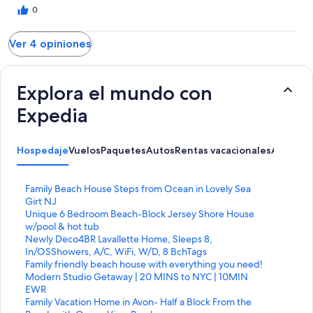
0
Ver 4 opiniones
Explora el mundo con
Expedia
Hospedaje
Vuelos
Paquetes
Autos
Rentas vacacionales
Activida
E
Family Beach House Steps from Ocean in Lovely Sea
n
Girt NJ
l
E
Unique 6 Bedroom Beach-Block Jersey Shore House
a
n
w/pool & hot tub
c
l
E
Newly Deco4BR Lavallette Home, Sleeps 8,
e
a
n
In/OSShowers, A/C, WiFi, W/D, 8 BchTags
p
c
l
E
Family friendly beach house with everything you need!
a
e
a
n
E
Modern Studio Getaway | 20 MINS to NYC | 10MIN
r
p
c
l
n
EWR
a
a
e
a
l
E
Family Vacation Home in Avon- Half a Block From the