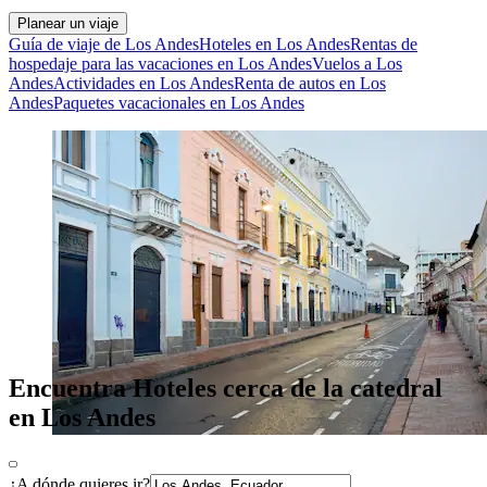
Planear un viaje
Guía de viaje de Los Andes
Hoteles en Los Andes
Rentas de
hospedaje para las vacaciones en Los Andes
Vuelos a Los
Andes
Actividades en Los Andes
Renta de autos en Los
Andes
Paquetes vacacionales en Los Andes
Encuentra Hoteles cerca de la catedral
en Los Andes
¿A dónde quieres ir?