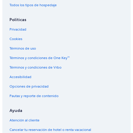
Casas rurales en Mendoza
Todos los tipos de hospedaje
Centros vacacionales en Mendoza
Políticas
Condominios en Mendoza
Privacidad
Apartamentos en Mendoza
Cookies
Hostales en Mendoza
Apart-Hoteles en Mendoza
Términos de uso
Hoteles Cápsula en Mendoza
Términos y condiciones de One Key™
Hoteles con concierge en Mendoza
Términos y condiciones de Vrbo
Hoteles con casino en Mendoza
Accesibilidad
Hoteles de golf en Mendoza
Opciones de privacidad
Hoteles con spa en Mendoza
Pautas y reporte de contenido
Hoteles para ir de compras en Mendoza
Ayuda
Hoteles todo incluido en Mendoza
Hoteles de ski en Mendoza
Atención al cliente
Hoteles de lujo en Mendoza
Cancelar tu reservación de hotel o renta vacacional