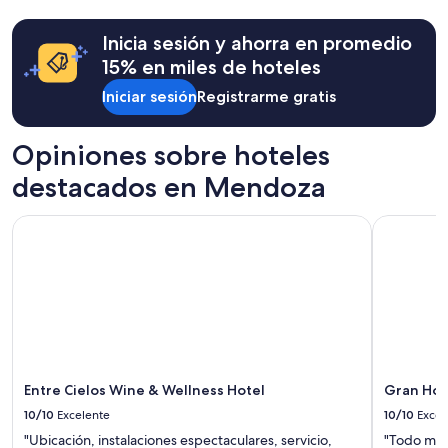
t
24
r
horas,
e
Inicia sesión y ahorra en promedio
con
t
base
15% en miles de hoteles
o
en
d
Iniciar sesión
Registrarme gratis
una
a
estancia
s
de
a
Opiniones sobre hoteles
1
s
noche
destacados en Mendoza
b
para
o
2
d
Entre Cielos Wine & Wellness Hotel
Gran Hote
adultos.
e
Los
g
precios
a
y
s
la
q
disponibilidad
u
están
e
sujetos
v
a
i
cambios.
Entre Cielos Wine & Wellness Hotel
Gran Hot
s
Aplican
10/10
Excelente
10/10
Excel
i
términos
t
"Ubicación, instalaciones espectaculares, servicio,
"Todo muy
adicionales.