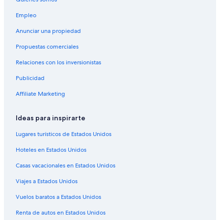
Apartamentos en Las Heras
Empleo
Hoteles cerca de Plaza de la Independencia
Anunciar una propiedad
Hoteles en Departamento Capital
Propuestas comerciales
Cabañas en Maipú
Relaciones con los inversionistas
Cabañas en Villa Nueva
Publicidad
Casas de huéspedes en Villa Nueva
Apartamentos en Villa Nueva
Affiliate Marketing
Hoteles 3 estrellas en Mendoza
Ideas para inspirarte
Hoteles 4 estrellas en Mendoza
Lugares turísticos de Estados Unidos
Hoteles 5 estrellas en Mendoza
Hoteles en Estados Unidos
Apart-Hoteles en Mendoza
Casas vacacionales en Estados Unidos
B&B en Mendoza
Viajes a Estados Unidos
Cabañas en Mendoza
Casas de huéspedes en Mendoza
Vuelos baratos a Estados Unidos
Casas vacacionales en Mendoza
Renta de autos en Estados Unidos