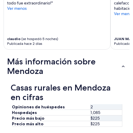
a
todo fue extraordinario!"
calefacció
m
Ver menos
habitacion
o
Ver meno
s
.
E
x
c
claudio
(se hospedó 5 noches)
JUAN MA
Publicada hace 2 días
Publicada h
e
l
e
Más información sobre
n
t
Mendoza
e
a
t
Casas rurales en Mendoza
e
n
en cifras
d
i
Opiniones de huéspedes
2
m
Hospedajes
1,085
e
Precio más bajo
$225
n
Precio más alto
$225
t
o