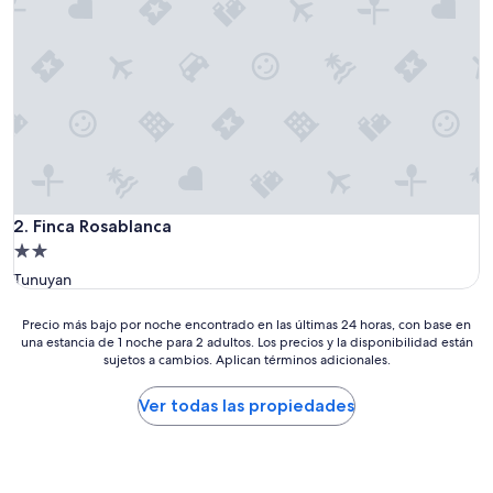
l
.
F
o
i
a
m
e
l
h
o
r
Finca Rosablanca
2. Finca Rosablanca
d
Propiedad
e
de
g
Tunuyan
2.0
u
s
estrellas
Precio
Precio más bajo por noche encontrado en las últimas 24 horas, con base en
t
una estancia de 1 noche para 2 adultos. Los precios y la disponibilidad están
más
a
sujetos a cambios. Aplican términos adicionales.
bajo
ç
por
ã
noche
Ver todas las propiedades
o
encontrado
d
en
e
las
n
últimas