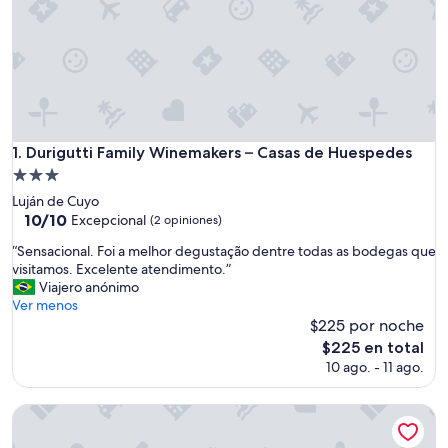
Durigutti Family Winemakers – Casas de Huespedes
1. Durigutti Family Winemakers – Casas de Huespedes
Propiedad
de
Luján de Cuyo
3.0
10.0
10/10
Excepcional
(2 opiniones)
de
estrellas
“
“Sensacional. Foi a melhor degustação dentre todas as bodegas que
10,
S
visitamos. Excelente atendimento.”
Excepcional,
e
Viajero anónimo
(2
n
Ver menos
opiniones)
s
$225 por noche
a
El
$225 en total
c
precio
10 ago. - 11 ago.
i
actual
o
es
n
Finca Rosablanca
de
a
$225