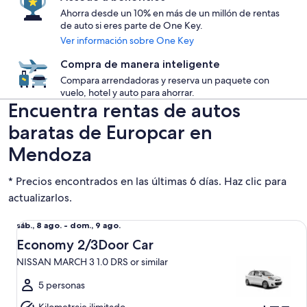
Ahorra desde un 10% en más de un millón de rentas
de auto si eres parte de One Key.
Ver información sobre One Key
Compra de manera inteligente
Compara arrendadoras y reserva un paquete con
vuelo, hotel y auto para ahorrar.
Encuentra rentas de autos
baratas de Europcar en
Mendoza
* Precios encontrados en las últimas 6 días. Haz clic para
actualizarlos.
Economy 2/3Door Car NISSAN MARCH 3 1.0 DRS or similar
Del
sáb., 8 ago. - dom., 9 ago.
sáb.,
Economy 2/3Door Car
8
NISSAN MARCH 3 1.0 DRS or similar
ago.
al
5 personas
dom.,