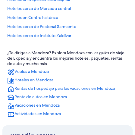
Hoteles cerca de Mercado central
Hoteles en Centro histórico
Hoteles cerca de Peatonal Sarmiento
Hoteles cerca de Instituto Zaldívar
Hoteles con casino en Mendoza
¿Te diriges a Mendoza? Explora Mendoza con las guías de viaje
Hoteles de golf en Mendoza
de Expedia y encuentra los mejores hoteles, paquetes, rentas
Hoteles de ski en Mendoza
de auto y mucho más.
Vuelos a Mendoza
Hoteles de lujo en Mendoza
Hoteles en Mendoza
Hoteles familiares en Mendoza
Rentas de hospedaje para las vacaciones en Mendoza
Hoteles históricos en Mendoza
Renta de autos en Mendoza
Hoteles románticos en Mendoza
Vacaciones en Mendoza
Hoteles baratos en Mendoza
Actividades en Mendoza
Hoteles boutique en Mendoza
Hoteles cerca del lago en Mendoza