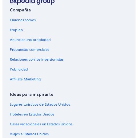
Hoteles con aguas termales en Mendoza
Hoteles con desayuno incluido en Mendoza
Compañía
Hoteles con estacionamiento en Mendoza
Quiénes somos
Hoteles con guardería en Mendoza
Empleo
Hoteles con área de juegos en Mendoza
Anunciar una propiedad
Hoteles con restaurante en Mendoza
Propuestas comerciales
Hoteles con sauna en Mendoza
Relaciones con los inversionistas
Hoteles con hidromasaje en Mendoza
Publicidad
Hoteles con traslado del/al aeropuerto en Mendoza
Affiliate Marketing
Hoteles con vista en Mendoza
Hoteles para bodas en Mendoza
Ideas para inspirarte
Hoteles de senderismo en Mendoza
Lugares turísticos de Estados Unidos
Hoteles en Mendoza
Hoteles en Estados Unidos
Apart-Hoteles en Mendoza
Casas vacacionales en Estados Unidos
Cabañas en Mendoza
Viajes a Estados Unidos