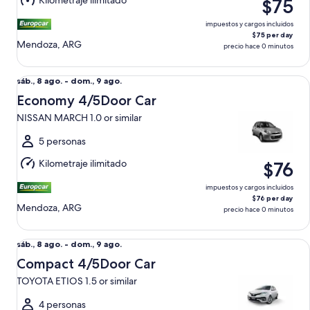
Kilometraje ilimitado
$75
9
ago.
impuestos y cargos incluidos
$75 per day
Mendoza, ARG
precio hace 0 minutos
Economy 4/5Door Car NISSAN MARCH 1.0 or similar
Del
sáb., 8 ago. - dom., 9 ago.
sáb.,
Economy 4/5Door Car
8
NISSAN MARCH 1.0 or similar
ago.
al
5 personas
dom.,
Kilometraje ilimitado
$76
9
ago.
impuestos y cargos incluidos
$76 per day
Mendoza, ARG
precio hace 0 minutos
Compact 4/5Door Car TOYOTA ETIOS 1.5 or similar
Del
sáb., 8 ago. - dom., 9 ago.
sáb.,
Compact 4/5Door Car
8
TOYOTA ETIOS 1.5 or similar
ago.
al
4 personas