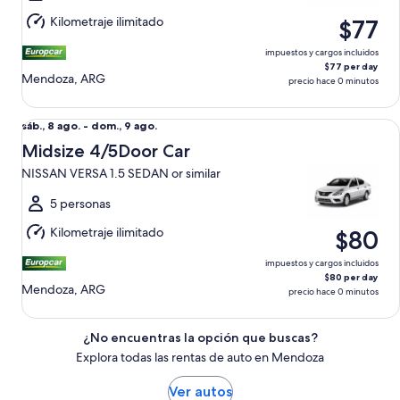
dom.,
Kilometraje ilimitado
$77
9
ago.
impuestos y cargos incluidos
$77 per day
Mendoza, ARG
precio hace 0 minutos
Midsize 4/5Door Car NISSAN VERSA 1.5 SEDAN or similar
Del
sáb., 8 ago. - dom., 9 ago.
sáb.,
Midsize 4/5Door Car
8
NISSAN VERSA 1.5 SEDAN or similar
ago.
al
5 personas
dom.,
Kilometraje ilimitado
$80
9
ago.
impuestos y cargos incluidos
$80 per day
Mendoza, ARG
precio hace 0 minutos
¿No encuentras la opción que buscas?
Explora todas las rentas de auto en Mendoza
Ver autos