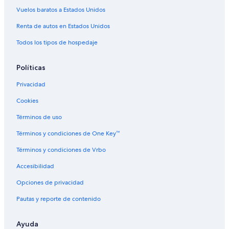
Casas de campo en Mendoza
Vuelos baratos a Estados Unidos
Casas de huéspedes en Mendoza
Renta de autos en Estados Unidos
Casas rurales en Mendoza
Todos los tipos de hospedaje
Condominios en Mendoza
Hoteles haciendas en Mendoza
Políticas
Hostales en Mendoza
Privacidad
Lodges en Mendoza
Cookies
Posadas en Mendoza
Términos de uso
Villas en Mendoza
Términos y condiciones de One Key™
Hoteles cerca de Estación de tren Mendoza
Términos y condiciones de Vrbo
Hoteles cerca de Plaza de la Independencia
Accesibilidad
Hoteles cerca de Plaza Chile
Opciones de privacidad
Hoteles en Dorrego
Pautas y reporte de contenido
Hoteles con concierge en Centro de la ciudad de Mendoza
Hoteles con casino en Centro de la ciudad de Mendoza
Ayuda