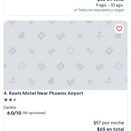
c
(2
precio
9 ago. - 10 ago.
i
opiniones)
actual
Total con impuestos y cargos
o
es
n
de
a
Rawls Motel Near Phoenix Airport
$85
d
o
.
f
u
n
c
i
o
n
a
b
i
Rawls Motel Near Phoenix Airport
4. Rawls Motel Near Phoenix Airport
e
Propiedad
n
s
de
Centro
o
2.5
6.0
6.0/10
(92 opiniones)
l
de
estrellas
o
$57 por noche
10,
l
(92
El
$65 en total