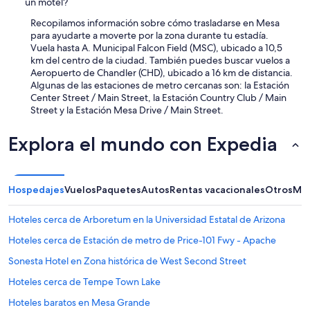
un motel?
Recopilamos información sobre cómo trasladarse en Mesa
para ayudarte a moverte por la zona durante tu estadía.
Vuela hasta A. Municipal Falcon Field (MSC), ubicado a 10,5
km del centro de la ciudad. También puedes buscar vuelos a
Aeropuerto de Chandler (CHD), ubicado a 16 km de distancia.
Algunas de las estaciones de metro cercanas son: la Estación
Center Street / Main Street, la Estación Country Club / Main
Street y la Estación Mesa Drive / Main Street.
Explora el mundo con Expedia
Hospedajes
Vuelos
Paquetes
Autos
Rentas vacacionales
Otros
Más
Hoteles cerca de Arboretum en la Universidad Estatal de Arizona
Hoteles cerca de Estación de metro de Price-101 Fwy - Apache
Sonesta Hotel en Zona histórica de West Second Street
Hoteles cerca de Tempe Town Lake
Hoteles baratos en Mesa Grande