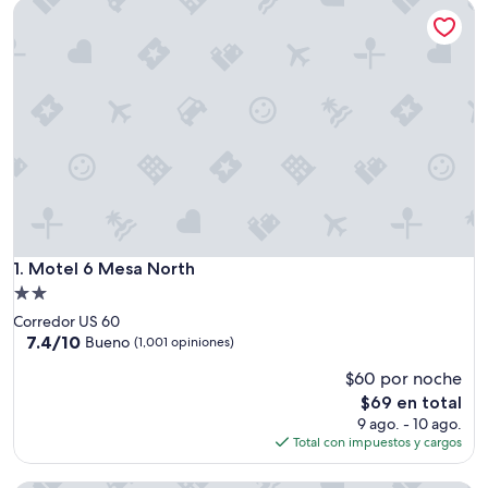
Motel 6 Mesa North
Motel 6 Mesa North
1. Motel 6 Mesa North
Propiedad
de
Corredor US 60
2.0
7.4
7.4/10
Bueno
(1,001 opiniones)
de
estrellas
$60 por noche
10,
Bueno,
El
$69 en total
(1,001
precio
9 ago. - 10 ago.
opiniones)
actual
Total con impuestos y cargos
es
de