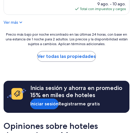
a
opiniones)
precio
9 ago. - 10 ago.
l
actual
Total con impuestos y cargos
i
es
m
de
Ver más
p
$65
i
e
Precio
Precio más bajo por noche encontrado en las últimas 24 horas, con base en
z
una estancia de 1 noche para 2 adultos. Los precios y la disponibilidad están
más
a
sujetos a cambios. Aplican términos adicionales.
bajo
d
por
e
noche
Ver todas las propiedades
l
encontrado
a
en
h
las
a
últimas
b
24
i
Inicia sesión y ahorra en promedio
horas,
t
con
15% en miles de hoteles
a
base
c
Iniciar sesión
Registrarme gratis
en
i
una
o
estancia
n
de
Opiniones sobre hoteles
n
1
o
noche