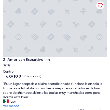
American Executive Inn
$69
American Executive Inn
2. American Executive Inn
Propiedad
de
Centro
2.0
6.0
6.0/10
(1,018 opiniones)
de
estrellas
“
“Es un lugar aceptable el aire acondicionado.funciona bien solo la
10,
E
limpieza de la habitacion no fue la.mejor tenia cabellos en la tina un
(1,018
s
sobre de shampoo abierto las toallas muy manchadas pero para
opiniones)
u
dormir esta bien”
n
Igor
l
Ver menos