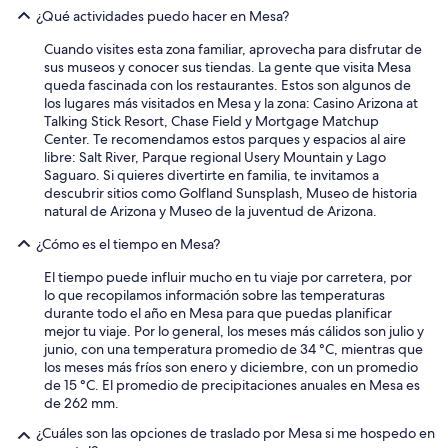
a
¿Qué actividades puedo hacer en Mesa?
s
p
Cuando visites esta zona familiar, aprovecha para disfrutar de
e
sus museos y conocer sus tiendas. La gente que visita Mesa
r
queda fascinada con los restaurantes. Estos son algunos de
o
los lugares más visitados en Mesa y la zona: Casino Arizona at
p
Talking Stick Resort, Chase Field y Mortgage Matchup
a
Center. Te recomendamos estos parques y espacios al aire
r
libre: Salt River, Parque regional Usery Mountain y Lago
a
Saguaro. Si quieres divertirte en familia, te invitamos a
d
descubrir sitios como Golfland Sunsplash, Museo de historia
o
natural de Arizona y Museo de la juventud de Arizona.
r
¿Cómo es el tiempo en Mesa?
m
i
El tiempo puede influir mucho en tu viaje por carretera, por
r
lo que recopilamos información sobre las temperaturas
e
durante todo el año en Mesa para que puedas planificar
s
mejor tu viaje. Por lo general, los meses más cálidos son julio y
t
junio, con una temperatura promedio de 34 °C, mientras que
a
los meses más fríos son enero y diciembre, con un promedio
b
de 15 °C. El promedio de precipitaciones anuales en Mesa es
i
de 262 mm.
e
n
¿Cuáles son las opciones de traslado por Mesa si me hospedo en
”