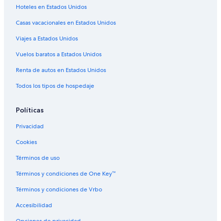
Hoteles en Estados Unidos
Hoteles con hidromasaje en Gilbert
Casas vacacionales en Estados Unidos
Hoteles gay friendly en Gilbert
Viajes a Estados Unidos
Hoteles en Gilbert
Villas en Gilbert
Vuelos baratos a Estados Unidos
Hoteles de La Quinta Inn & Suites en Mesa Madrid
Renta de autos en Estados Unidos
Hoteles de MOXY en Mesa Madrid
Todos los tipos de hospedaje
Hoteles en McDowell Parkway
Políticas
Hoteles cerca de Mesa Mormon Temple
Privacidad
Hoteles cerca de Wells Fargo Arena
Cookies
Hoteles en Scottsdale Casitas
Hoteles en Amberwood Estates
Términos de uso
Hoteles cerca de Centro de Convenciones de Mesa
Términos y condiciones de One Key™
Hoteles cerca de Estación de metro de McClintock D - Apache
Términos y condiciones de Vrbo
B&B en Scottsdale
Accesibilidad
Casas vacacionales en Scottsdale