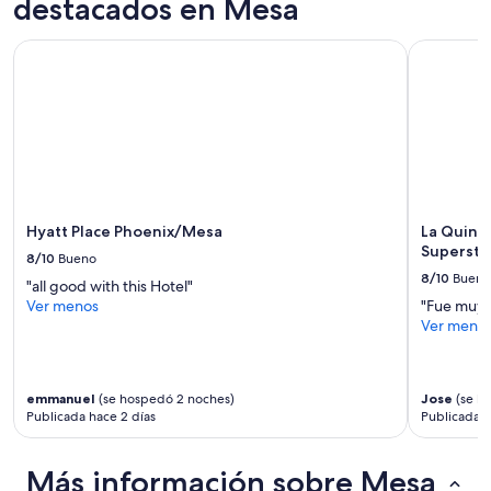
destacados en Mesa
f
para
u
2
e
Hyatt Place Phoenix/Mesa
La Quinta 
adultos.
l
Los
a
precios
.
y
m
la
e
disponibilidad
j
están
o
sujetos
r
a
t
cambios.
Hyatt Place Phoenix/Mesa
La Quint
e
Aplican
Superstit
8/10
Bueno
n
términos
8/10
Bueno
i
"all good with this Hotel"
adicionales.
a
Ver menos
"Fue muy 
c
Ver meno
a
b
e
emmanuel
(se hospedó 2 noches)
Jose
(se h
l
Publicada hace 2 días
Publicada 
l
o
s
Más información sobre Mesa
e