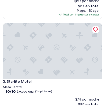
u
$50 por noche
g
El
$57 en total
a
precio
9 ago. - 10 ago.
r
actual
Total con impuestos y cargos
a
es
c
de
Starlite Motel
e
$57
p
t
a
b
l
e
e
l
a
i
r
e
a
Starlite Motel
3. Starlite Motel
c
Mesa Central
o
10.0
10/10
Excepcional
(2 opiniones)
n
de
d
$74 por noche
10,
i
Excepcional,
El
$85 en total