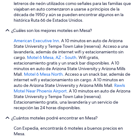
i
letreros de neón utilizados como señales para las familias que
e
viajaban en auto comenzaron a usarse a principios de la
r
década de 1950 y aún se pueden encontrar algunos en la
t
histórica Ruta 66 de Estados Unidos.
o
¿Cuáles son los mejores moteles en Mesa?
l
a
American Executive Inn
. A 10 minutos en auto de Arizona
s
State University y Tempe Town Lake (reserva). Acceso a una
t
lavandería, además de internet wifi y estacionamiento sin
o
cargo.
Motel 6 Mesa, AZ - South
. Wifi gratis,
a
estacionamiento gratis y un snack bar disponibles. A 10
l
minutos en auto de Arizona State University y Arizona Mills
l
Mall.
Motel 6 Mesa North
. Acceso a un snack bar, además de
a
internet wifi y estacionamiento sin cargo. A 10 minutos en
s
auto de Arizona State University y Arizona Mills Mall.
Rawls
m
Motel Near Phoenix Airport
. A 10 minutos en auto de Arizona
u
State University y Tempe Town Lake (reserva).
y
Estacionamiento gratis, una lavandería y un servicio de
m
recepción las 24 horas disponibles.
a
n
¿Cuántos moteles podré encontrar en Mesa?
c
h
Con Expedia, encontrarás 6 moteles a buenos precios en
a
Mesa.
d