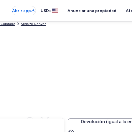
•
Abrir app
USD
Anunciar una propiedad
Ate
 Colorado
Midsize Denver
no en Golden
Devolución (igual a la e