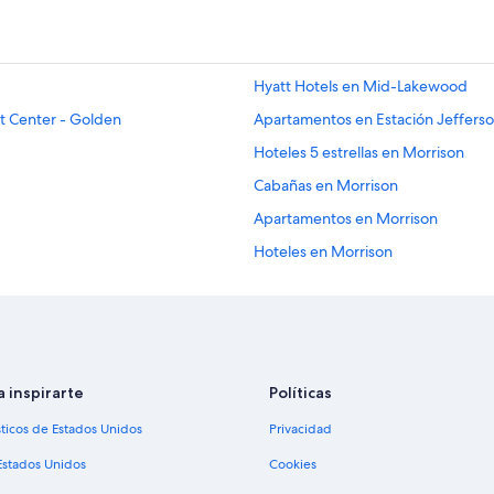
Hyatt Hotels en Mid-Lakewood
t Center - Golden
Apartamentos en Estación Jeffers
Hoteles 5 estrellas en Morrison
Cabañas en Morrison
Apartamentos en Morrison
Hoteles en Morrison
Hoteles de senderismo en Kipling
Hoteles baratos en Union Square
Hoteles en Union Square
Cabañas en Denver
a inspirarte
Políticas
Hoteles románticos en Genesse No
sticos de Estados Unidos
Privacidad
Hoteles cerca de Anfiteatro Red R
Estados Unidos
Cookies
 Park
Hoteles cerca de Centro Federal d