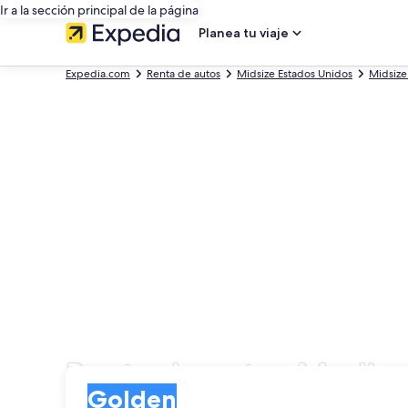
Ir a la sección principal de la página
Planea tu viaje
Expedia.com
Renta de autos
Midsize Estados Unidos
Midsize
Renta de autos Media
Entrega
Entrega
Golden