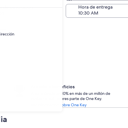
Devolución (igual a la e
a de devolución
Hora de entrega
go
ayor.
irección
Accede a beneficios
Ahorra desde un 10% en más de un millón de
rentas de auto si eres parte de One Key.
Ver información sobre One Key
ia