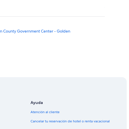
on County Government Center - Golden
Ayuda
rth Central
Atención al cliente
ocks
Cancelar tu reservación de hotel o renta vacacional
e Denver