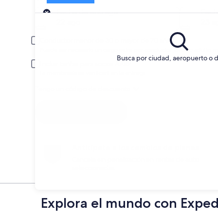
Entrega
Fecha de entrega
Fech
22 ago
23 a
Conductor menor de 30 o mayor de 70 años
Puede ser necesario un cargo extra por conductor joven o adulto m
Busca por ciudad, aeropuerto o d
Incluir tarifas para socios AARP
La membresía se verificará en la entrega.
Tengo un código de descuento
Buscar
Anticípate a los cambios de planes
Cancela sin penalización en rentas de auto
seleccionadas.
Explora el mundo con Exped