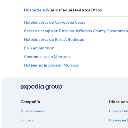
Hospedajes
Vuelos
Paquetes
Autos
Otros
Hoteles cerca de Cervecería Coors
Casas de campo en Estación Jefferson County Governmen
Hoteles cerca de Bella A Boutique
B&B en Morrison
Condominios en Morrison
Hoteles en la playa en Morrison
Hoteles cerca de Club de golf Fossil Trace Golf Club
Hoteles en Kipling
Hoteles cerca del acuario en Union Square
Hoteles cerca de Parque Red Rocks
Compañía
Ideas par
Hoteles en Denver
Quiénes somos
Lugares turí
Hoteles cerca de Parque natural Genesee
Empleo
Hoteles en 
Hoteles cerca de Parque natural William Frederick Hayden