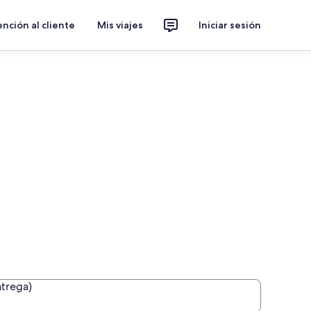
nción al cliente
Mis viajes
Iniciar sesión
ntrega)