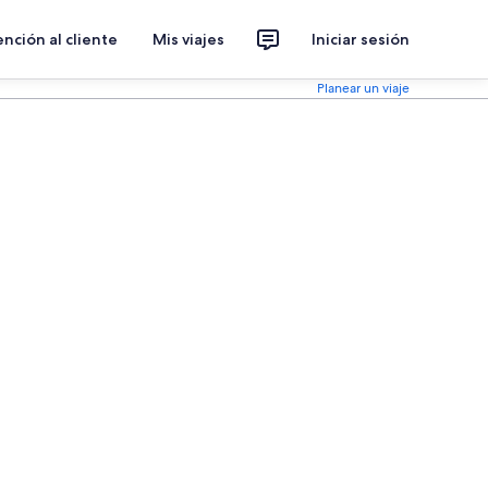
nción al cliente
Mis viajes
Iniciar sesión
Planear un viaje