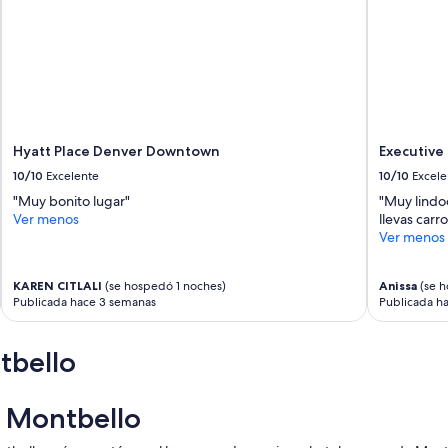
Hyatt Place Denver Downtown
Executive
10/10
Excelente
10/10
Excele
"Muy bonito lugar"
"Muy lindo
Ver menos
llevas carr
Ver menos
KAREN CITLALI
(se hospedó 1 noches)
Anissa
(se h
Publicada hace 3 semanas
Publicada h
tbello
n Montbello