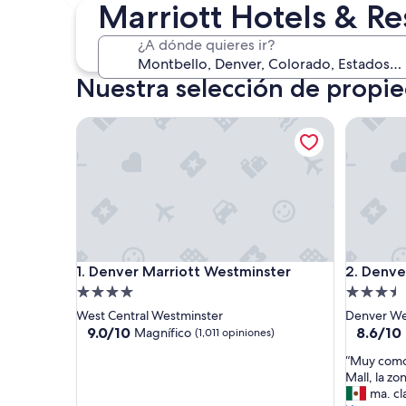
14 ago. - 16 ago.
Marriott Hotels & R
¿A dónde quieres ir?
Nuestra selección de propie
Denver Marriott Westminster
Denver M
Denver Marriott Westminster
Denver M
1. Denver Marriott Westminster
2. Denve
Propiedad
Propieda
de
de
West Central Westminster
Denver We
4.0
3.5
9.0
8.6
9.0/10
8.6/10
Magnífico
(1,011 opiniones)
de
de
estrellas
estrellas
“
“Muy como
10,
10,
M
Mall, la zo
Magnífico,
Excelent
u
ma. cl
(1,011
(1,013