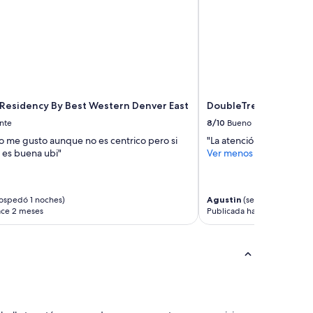
 Residency By Best Western Denver East
DoubleTree by Hilton
nte
8/10
Bueno
o me gusto aunque no es centrico pero si
"La atención del persona
o es buena ubi"
Ver menos
ospedó 1 noches)
Agustin
(se hospedó 3 noc
ace 2 meses
Publicada hace 3 meses