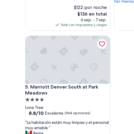
y
Ver menos
opiniones)
opinione
c
$122 por noche
o
El
$136 en total
m
precio
6 sep. - 7 sep.
o
actual
Total con impuestos y cargos
d
es
o
de
Marriott Denver South at Park Meadows
y
$136
m
u
y
c
e
r
c
a
Marriott Denver South at Park Meadows
5. Marriott Denver South at Park
d
e
Meadows
l
Propiedad
o
de
Lone Tree
s
4.0
8.8
8.8/10
Excelente
(964 opiniones)
C
de
estrellas
o
“
“La habitación están muy limpias y el personal
10,
l
L
muy amable ”
Excelente,
o
a
Reina
(964