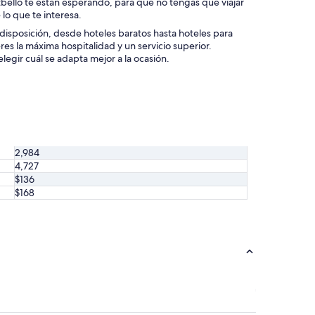
bello te están esperando, para que no tengas que viajar
 lo que te interesa.
disposición, desde hoteles baratos hasta hoteles para
res la máxima hospitalidad y un servicio superior.
egir cuál se adapta mejor a la ocasión.
2,984
4,727
$136
$168