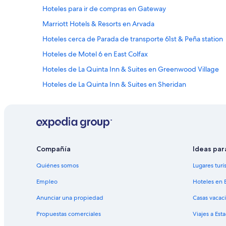
Hoteles para ir de compras en Gateway
Marriott Hotels & Resorts en Arvada
Hoteles cerca de Parada de transporte 61st & Peña station
Hoteles de Motel 6 en East Colfax
Hoteles de La Quinta Inn & Suites en Greenwood Village
Hoteles de La Quinta Inn & Suites en Sheridan
Hoteles 5 estrellas en Aurora
Casas de huéspedes en Aurora
Apartamentos en Aurora
Hoteles de Best Western en Aurora
Compañía
Ideas par
Hoteles con spa en Aurora
Quiénes somos
Lugares turí
Hoteles en la playa en Aurora
Empleo
Hoteles en 
Hoteles románticos en Aurora
Anunciar una propiedad
Casas vacac
Hoteles boutique en Aurora
Propuestas comerciales
Viajes a Est
Hoteles con alberca en Aurora