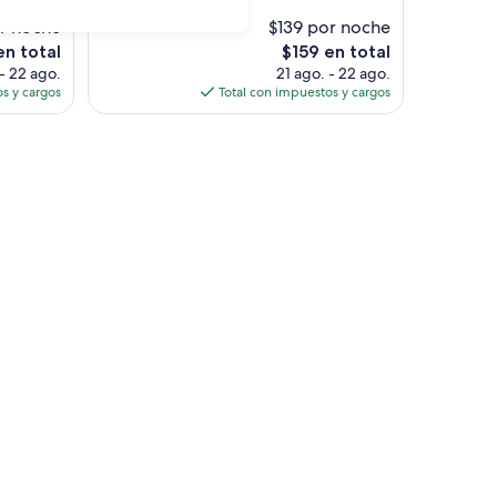
bueno,
r noche
$139 por noche
(1,002
opiniones)
El
en total
$159 en total
precio
 - 22 ago.
21 ago. - 22 ago.
actual
s y cargos
Total con impuestos y cargos
es
de
$159