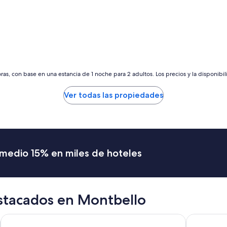
l
e
n
t
e
s
e
r
as, con base en una estancia de 1 noche para 2 adultos. Los precios y la disponibil
v
i
c
Ver todas las propiedades
i
o
.
”
romedio 15% en miles de hoteles
stacados en Montbello
Hyatt Place Denver Downtown
Executive 