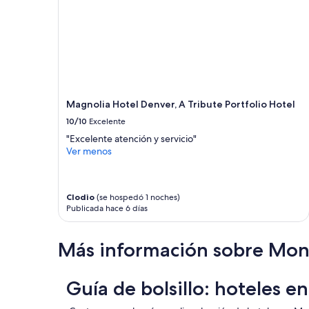
1
n
y
noche
r
e
para
u
l
2
i
p
adultos.
d
e
Los
o
r
precios
.
s
y
”
o
la
Magnolia Hotel Denver, A Tribute Portfolio Hotel
n
disponibilidad
10/10
Excelente
a
están
l
"Excelente atención y servicio"
sujetos
m
Ver menos
a
u
cambios.
y
Aplican
a
términos
m
Clodio
(se hospedó 1 noches)
adicionales.
Publicada hace 6 días
a
b
l
Más información sobre Mon
e
”
Guía de bolsillo: hoteles e