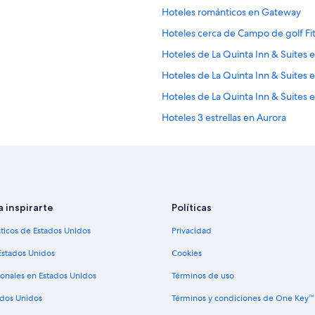
Hoteles románticos en Gateway
Hoteles cerca de Campo de golf Fi
Hoteles de La Quinta Inn & Suites e
Hoteles de La Quinta Inn & Suites 
Hoteles de La Quinta Inn & Suites 
Hoteles 3 estrellas en Aurora
Casas de ciudad en Aurora
Casas vacacionales en Aurora
Hostales en Aurora
Hoteles con concierge en Aurora
a inspirarte
Políticas
Hoteles de ski en Aurora
sticos de Estados Unidos
Privacidad
Hoteles familiares en Aurora
Estados Unidos
Cookies
Hoteles baratos en Aurora
ionales en Estados Unidos
Términos de uso
Hoteles con cocina en Aurora
ados Unidos
Términos y condiciones de One Key™
Hoteles con restaurante en Aurora