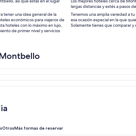
bello, así que estás en el lugar
Los mejores hoteles cerca de Mont
largas distancias y estés a pasos de
a tener una idea general de la
Tenemos una amplia variedad a tu 
hoteles económicos para viajeros de
esa ocasión especial en la que quie
sta hoteles con lo máximo en lujo,
Solamente tienes que comparar y el
ento de primer nivel y servicios
 Montbello
ia
s
Otros
Más formas de reservar