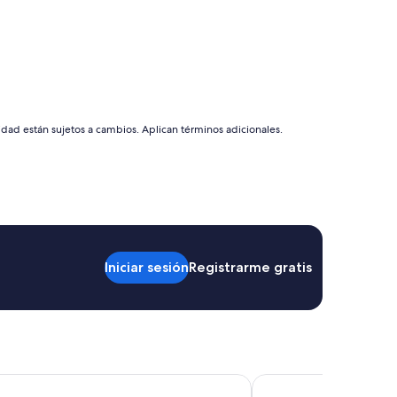
idad están sujetos a cambios. Aplican términos adicionales.
Iniciar sesión
Registrarme gratis
Residency By Best Western Denver East
DoubleTree by Hilton 