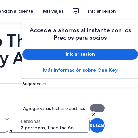
nción al cliente
Mis viajes
Iniciar sesión
Planear un viaje
Accede a ahorros al instante con los
 The Geffen
Precios para socios
y Actividades
Iniciar sesión
Más información sobre One Key
Sugerencias
Agregar varias fechas o destinos
Personas
Buscar
2 personas, 1 habitación