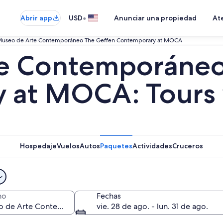
•
Abrir app
USD
Anunciar una propiedad
Ate
useo de Arte Contemporáneo The Geffen Contemporary at MOCA
e Contemporáneo
 at MOCA: Tours 
Hospedaje
Vuelos
Autos
Paquetes
Actividades
Cruceros
no
Fechas
vie. 28 de ago. - lun. 31 de ago.