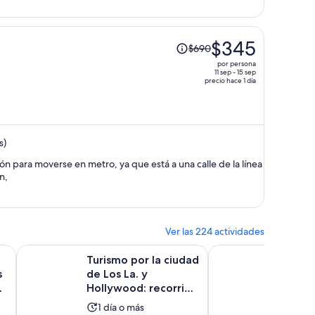
por
persona
El
$345
$690
precio
por persona
era
11 sep - 15 sep
precio hace 1 día
de
$690
y
ahora
s)
es
de
n para moverse en metro, ya que está a una calle de la línea
$345
n,
por
persona
Ver las 224 actividades
Se abrirá en una nu
 Los Ángeles, Hollywood, Beverly Hills, ...
Turismo por la ciudad de Los La. y Hollywood: recorrido en
Los Ángeles: entrada
Turismo por la ciudad
Los Án
s
de Los La. y
al Mus
,
Hollywood: recorrido
Natura
en autobús con
Ángel
La
9.2
1 día o más
9.2/10