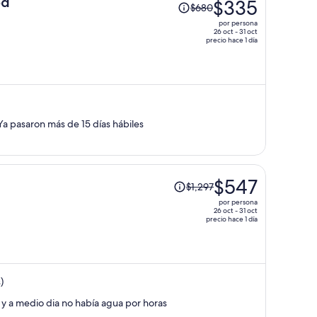
El
od
$335
$680
precio
por persona
era
26 oct - 31 oct
precio hace 1 día
de
$680
y
ahora
es
de
a pasaron más de 15 días hábiles
$335
por
persona
El
$547
$1,297
precio
por persona
era
26 oct - 31 oct
precio hace 1 día
de
$1,297
y
ahora
)
es
de
 y a medio dia no había agua por horas
$547