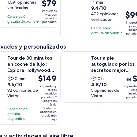
El
$79
de
1,091 opiniones
más
actividad
dura
precio
9.4
verificadas
9.4/10
10
dura
3
impuestos
El
$9
es
de
402 opiniones
con
y cargos
7
horas
Cancelación
preci
incluidos
verificadas
de
10
1091
gratuita disponible
horas
por adulto
impues
es
$79.
con
y car
opiniones
Cancelación
y
inclui
de
por
402
gratuita disponible
por adu
30
$99.
adulto
opiniones
minutos
por
ivados y personalizados
adult
S
 minutos en coche de lujo : Explora Hollywood en un Ferrari
Tour a pie autoguiado por los sec
Tour de 30 minutos
Tour a pie
en coche de lujo :
autoguiado por los
Explora Hollywood
secretos mejor
El
$149
El
$
en un Ferrari
guardados de Los
La
La
30 min
10 h
$4
precio
Ángeles
prec
9.6
4.8
9.6/10
4.8/10
actividad
actividad
impuestos y
impuesto
es
ante
de
92 opiniones de
de
3 opiniones de
cargos
car
dura
dura
incluidos
inclui
de
era
Viator
Viator
10
10
30
10
por adulto*
por adu
$149.
*Si ingresas
$4
con
con
minutos
horas
más de
por
y
2 adultos,
Cancelación
92
3
obtienes un
gratuita
adulto*
el
opiniones
opiniones
precio más
disponible
bajo
actu
es
$1
 y actividades al aire libre