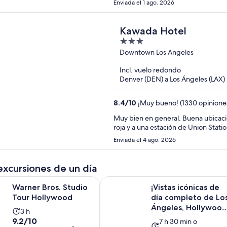
Enviada el 1 ago. 2026
Kawada Hotel
3
out
Downtown Los Angeles
of
Incl. vuelo redondo
5
Denver (DEN) a Los Ángeles (LAX)
8.4
/
10
¡Muy bueno! (1330 opinione
Muy bien en general. Buena ubicació
roja y a una estación de Union Statio
Enviada el 4 ago. 2026
excursiones de un día
Se abrirá en una nueva pestaña
os. Studio Tour Hollywood
¡Vistas icónicas de día completo de
Warner Bros. Studio
¡Vistas icónicas de
Tour Hollywood
día completo de Lo
Ángeles, Hollywood
La
3 h
Beverly Hills, ...
9.2
9.2/10
La
actividad
7 h 30 min o