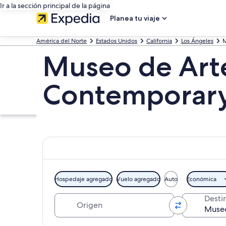
Ir a la sección principal de la página
Planea tu viaje
América del Norte
Estados Unidos
California
Los Ángeles
M
Museo de Art
Contemporary
Hospedaje agregado
Vuelo agregado
Auto
Económica
Origen
Desti