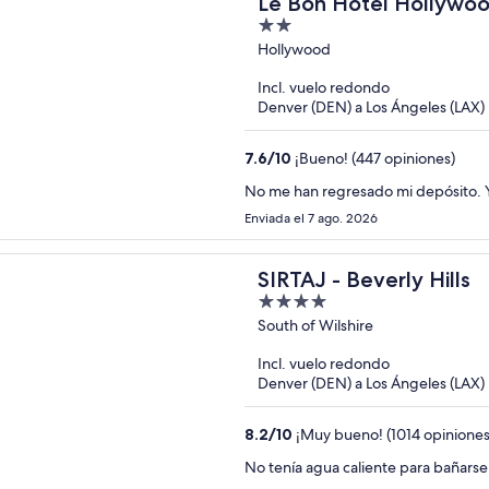
Le Bon Hotel Hollywo
2
out
Hollywood
of
Incl. vuelo redondo
5
Denver (DEN) a Los Ángeles (LAX)
7.6
/
10
¡Bueno! (447 opiniones)
No me han regresado mi depósito. Y
Enviada el 7 ago. 2026
SIRTAJ - Beverly Hills
4
out
South of Wilshire
of
Incl. vuelo redondo
5
Denver (DEN) a Los Ángeles (LAX)
8.2
/
10
¡Muy bueno! (1014 opiniones
No tenía agua caliente para bañarse