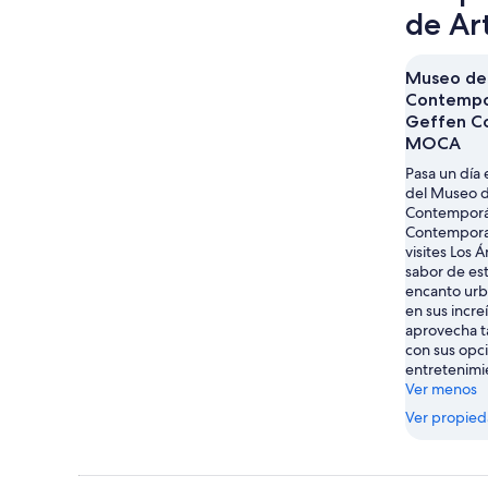
de Ar
Museo de
Contempo
Geffen C
MOCA
Pasa un día 
del Museo d
Contemporá
Contempora
visites Los 
sabor de est
encanto urb
en sus incre
aprovecha t
con sus opc
entretenimi
Ver menos
Ver propie