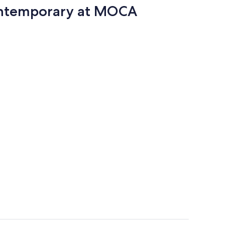
a
ontemporary at MOCA
aña