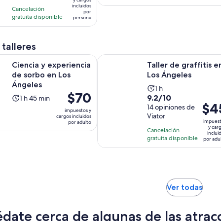
$75.
con
incluidos
horas
horas
de
Cancelación
por
por
6
gratuita disponible
$40.
persona
adul
opiniones
por
persona
 talleres
Se abrirá en una nueva pe
Se
experiencia de sorbo en Los Ángeles
Taller de graffitis en Los Ángeles
Ciencia y experiencia
Taller de graffitis e
de sorbo en Los
Los Ángeles
Ángeles
La
1 h
El
$70
9.2
9.2/10
La
1 h 45 min
actividad
precio
El
$4
de
14 opiniones de
actividad
dura
impuestos y
es
preci
Viator
cargos incluidos
10
dura
1
impues
por adulto
de
es
con
y car
1
hora
Cancelación
inclui
$70.
de
14
gratuita disponible
hora
por adu
por
$45.
opiniones
y
adulto
por
45
adult
minutos
Se
Ver todas
abrir
en
date cerca de algunas de las atra
una