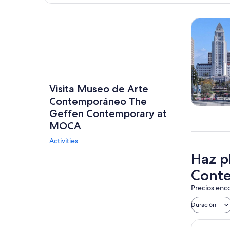
Explorar mapa
Tours y ex
Visita Museo de Arte
Contemporáneo The
Tours
Geffen Contemporary at
excursio
MOCA
un d
Activities
Haz p
Cont
Precios enco
Duración