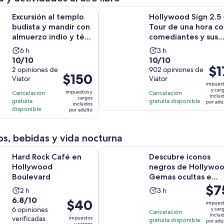
por
Se a
al templo budista y mandir con almuerzo indio y té Chino
Hollywood Sign 2.5 - Tour de una 
adul
Excursión al templo
Hollywood Sign 2.5 
budista y mandir con
Tour de una hora co
almuerzo indio y té
comediantes y sus
Chino
perros
La
La
6 h
3 h
10.0
10.0
10/10
10/10
actividad
actividad
El
$1
de
2 opiniones de
de
902 opiniones de
dura
dura
El
$150
prec
Viator
Viator
10
10
6
3
impues
precio
es
con
con
y car
horas
horas
impuestos y
Cancelación
Cancelación
es
inclui
de
cargos
2
902
gratuita
gratuita disponible
por adu
incluidos
de
$17.
disponible
por adulto
opiniones
opiniones
$150.
por
por
adul
s, bebidas y vida nocturna
adulto
Se abrirá en una nueva pestaña
 Café en Hollywood Boulevard
Descubre iconos negros de Hollyw
Hard Rock Café en
Descubre iconos
Hollywood
negros de Hollywo
Boulevard
Gemas ocultas e
El
$7
historias no contad
La
La
2 h
3 h
prec
6.8
6.8/10
actividad
actividad
El
$40
impues
es
de
6 opiniones
y car
dura
dura
precio
Cancelación
inclui
de
verificadas
impuestos
10
gratuita disponible
2
3
es
por adu
y cargos