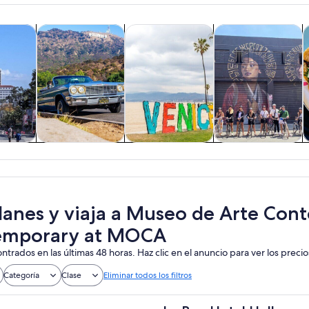
Se abrirá en una nueva pestaña
Se abrirá en una nueva pestaña
Se a
cursiones de un día
Cultura e historia
Tours privados y personalizados
Aventura y actividad
A
 y
Cultura e historia
Tours privados y
Aventura y
nes de
personalizados
actividades al
ía
aire libre
lanes y viaja a Museo de Arte Co
emporary at MOCA
ntrados en las últimas 48 horas. Haz clic en el anuncio para ver los precio
Categoría
Clase
Eliminar todos los filtros