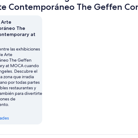
nuev
te Contemporáneo The Geffen C
pest
 Arte
ráneo The
ontemporary at
entre las exhibiciones
e Arte
neo The Geffen
ry at MOCA cuando
Ángeles. Descubre el
a zona que irradia
ano por todas partes
íbles restaurantes y
ambién para divertirte
iones de
ento.
dades