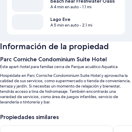
beach near Freshwater Oasis
A 4 min en auto
- 1.1 mi
Lago Eve
A 5 min en auto
- 2.1 mi
Información de la propiedad
Parc Corniche Condominium Suite Hotel
Este apart-hotel para familias cerca de Parque acuático Aquatica
Hospédate en Parc Corniche Condominium Suite Hotel y aprovecha la
calidad de sus servicios, como supermercado o tienda de conveniencia,
terraza y jardín. Si necesitas un momento de relajación y bienestar,
tendrás acceso a tina de hidromasaje. También encontrarás una
variedad de servicios, como área de juegos infantiles, servicio de
lavandería o tintorería y bar.
Estos son algunos más de los servicios en este apart-hotel:
Propiedades similares
Alberca al aire libre y chapoteadero con camastros
Legacy Vacation Resorts - Kissimmee/Orlando
Westgate
Estacionamiento gratis