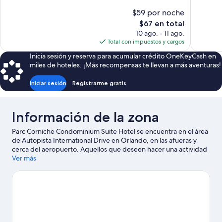
Bueno,
Excelente
$59 por noche
1,877
1,847
El
$67 en total
opiniones
opiniones
precio
10 ago. - 11 ago.
actual
Total con impuestos y cargos
es
Inicia sesión y reserva para acumular crédito OneKeyCash en
de
miles de hoteles. ¡Más recompensas te llevan a más aventuras!
$67
Iniciar sesión
Registrarme gratis
Información de la zona
Parc Corniche Condominium Suite Hotel se encuentra en el área
de Autopista International Drive en Orlando, en las afueras y
cerca del aeropuerto. Aquellos que deseen hacer una actividad
pueden ir a Club de golf Arnold Palmer's Bay Hill Club & Lodge y
Ver más
Club de golf Mystic Dunes, mientras que quienes quieran ir de
compras pueden visitar Centro comercial outlet Orlando
Vineland Premium Outlets y Pointe Orlando. ¿Viajas con niños?
No te pierdas Parque acuático Aquatica y Centro de
convenciones del condado de Orange. Practica tu swing en
alguno de los campos de golf de la zona o disfruta de otras
actividades al aire libre, como tours ecológicos.
Visita nuestra