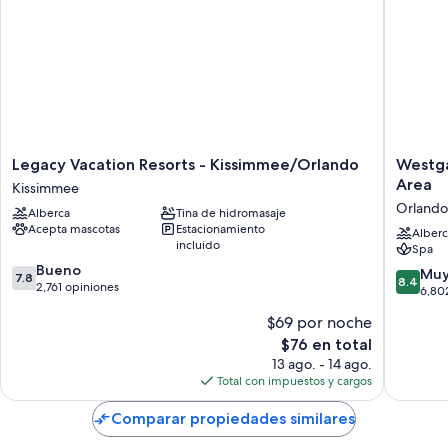
Traslado desde/hacia el parque temático gratis, estación de carga
para vehículos eléctricos y personal multilingüe
Cajero automático o servicios bancarios, servicio de concierge y
recepción disponible las 24 horas
Los huéspedes dejan excelentes opiniones sobre aspectos como la
atención del personal
Características de la habitación
Legacy
Westga
Legacy Vacation Resorts - Kissimmee/Orlando
Westga
Vacation
Lakes
Area
Las 210 habitaciones cuentan con amenidades que incluyen ropa de
Kissimmee
Resorts
Resort
cama de alta calidad y aire acondicionado, además de otros detalles,
Orlando
Alberca
Tina de hidromasaje
-
&
como área de descanso independiente y área de comedor
Acepta mascotas
Estacionamiento
Kissimmee/Orlando
Spa
Alberc
independiente.
incluido
Spa
Kissimmee
Universa
7.8
Bueno
Studios
Otros servicios que también encontrarás incluyen:
8.4
Muy
7.8
8.4
de
2,761 opiniones
Area
de
6,80
Tinas, amenidades de baño gratuitas y secadoras de cabello
10,
Orlando
10,
$69 por noche
Bueno,
Muy
Televisiones de pantalla plana de 32 pulgadas con canales por cable
2,761
El
$76 en total
bueno,
Balcones o patios, áreas de descanso independientes y áreas de
opiniones
precio
6,802
13 ago. - 14 ago.
comedor independiente
actual
opinion
Total con impuestos y cargos
es
de
Comparar propiedades similares
$76