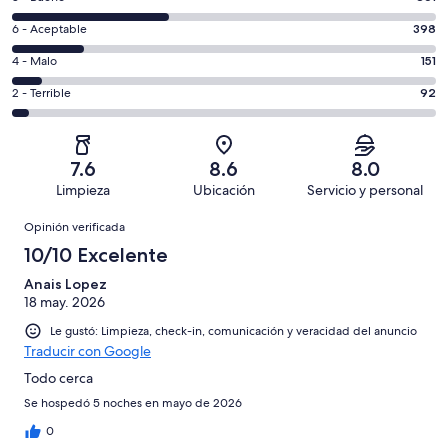
10,
de
es
Puntuación
6 - Aceptable
398
8,
decir,
de
es
Puntuación
4 - Malo
151
Excelente.
6,
decir,
de
Basada
es
Puntuación
2 - Terrible
92
Bueno.
4,
en
decir,
de
Basada
es
818
Aceptable.
2,
en
decir,
de
Basada
es
861
Malo.
7.6
8.6
8.0
2320
en
decir,
de
Basada
Limpieza
Ubicación
Servicio y personal
opiniones
398
Terrible.
2320
en
Opiniones
de
Basada
opiniones
Opinión verificada
151
2320
en
de
10/10 Excelente
opiniones
92
2320
de
Anais Lopez
opiniones
18 may. 2026
2320
opiniones
Le gustó: Limpieza, check-in, comunicación y veracidad del anuncio
Traducir con Google
Todo cerca
Se hospedó 5 noches en mayo de 2026
0