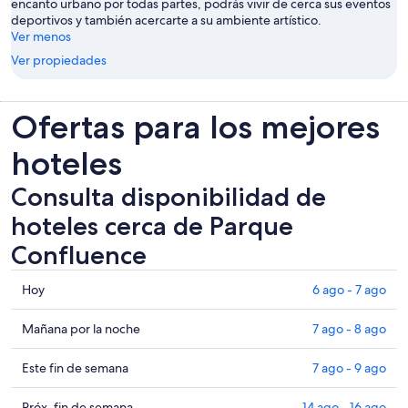
encanto urbano por todas partes, podrás vivir de cerca sus eventos
deportivos y también acercarte a su ambiente artístico.
Ver menos
Ver propiedades
Ofertas para los mejores
hoteles
Consulta disponibilidad de
hoteles cerca de Parque
Confluence
Consultar
Hoy
6 ago - 7 ago
los
precios
Consultar
Mañana por la noche
7 ago - 8 ago
cerca
precios
de
cerca
Consultar
Este fin de semana
7 ago - 9 ago
Parque
de
precios
Confluence
Parque
cerca
Consultar
Próx. fin de semana
14 ago - 16 ago