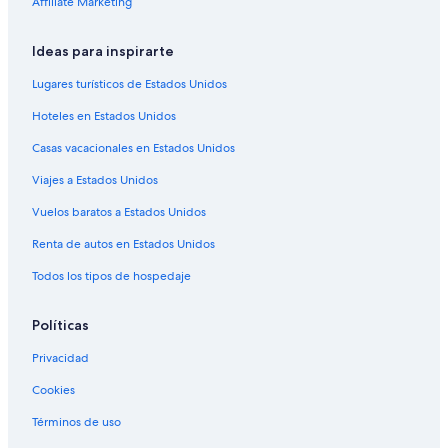
Affiliate Marketing
Hoteles en Highland
Hoteles en Centro de Denver
Ideas para inspirarte
Apartamentos en Estación de tren Pepsi Center-Elitch
Lugares turísticos de Estados Unidos
Gardens
Hoteles en Estados Unidos
Hostales en Estación de tren Pepsi Center-Elitch
Gardens
Casas vacacionales en Estados Unidos
Hoteles cerca de Estación de tren Pepsi Center-Elitch
Viajes a Estados Unidos
Gardens
Vuelos baratos a Estados Unidos
Hoteles cerca de Edificio Union Station
Renta de autos en Estados Unidos
Hoteles cerca de Coors Field
Todos los tipos de hospedaje
Cabañas en Denver
Casas de huéspedes en Denver
Políticas
Apartamentos en Denver
Privacidad
Hoteles con casino en Denver
Cookies
Hoteles de ski en Denver
Términos de uso
Hoteles en la playa en Denver