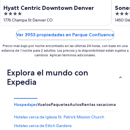
Hyatt Centric Downtown Denver
Sone
4
4
out
out
1776 Champa St Denver CO
1450 Gl
of
of
5
5
Ver 3953 propiedades en Parque Confluence
Precio más bajo por noche encontrado en las últimas 24 horas, con base en una
estancia de 1 noche para 2 adultos. Los precios y la disponibilidad están sujetos a
cambios. Aplican términos adicionales.
Explora el mundo con
Expedia
Hospedajes
Vuelos
Paquetes
Autos
Rentas vacacionales
Otr
Hoteles cerca de Iglesia St. Patrick Mission Church
Hoteles cerca de Elitch Gardens