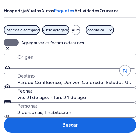
Hospedaje
Vuelos
Autos
Paquetes
Actividades
Cruceros
Hospedaje agregado
Vuelo agregado
Auto
Económica
Un mural con tres rostros grandes que 
Agregar varias fechas o destinos
Origen
Destino
Parque Confluence, Denver, Colorado, Estados Unido
Fechas
vie. 21 de ago. - lun. 24 de ago.
Personas
2 personas, 1 habitación
Buscar
Explorar mapa