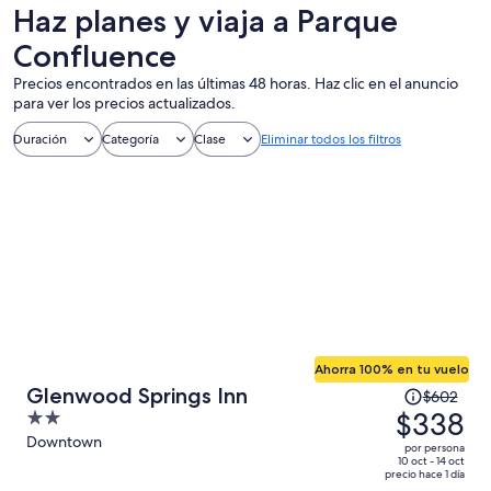
un día
aire libre
nocturna
Haz planes y viaja a Parque
Confluence
Precios encontrados en las últimas 48 horas. Haz clic en el anuncio
para ver los precios actualizados.
Duración
Categoría
Clase
Eliminar todos los filtros
Ahorra 100% en tu vuelo
El
Glenwood Springs Inn
$602
precio
$338
2
era
out
Downtown
por persona
de
of
10 oct - 14 oct
precio hace 1 día
$602
5