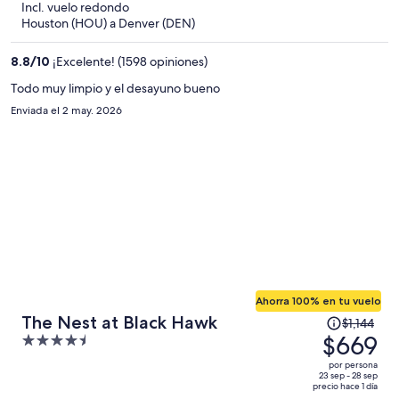
Incl. vuelo redondo
y
Houston (HOU) a Denver (DEN)
ahora
es
8.8
/
10
¡Excelente! (1598 opiniones)
de
$338
Todo muy limpio y el desayuno bueno
por
Enviada el 2 may. 2026
persona
Ahorra 100% en tu vuelo
El
The Nest at Black Hawk
$1,144
precio
$669
4.5
era
out
por persona
de
of
23 sep - 28 sep
precio hace 1 día
$1,144
5