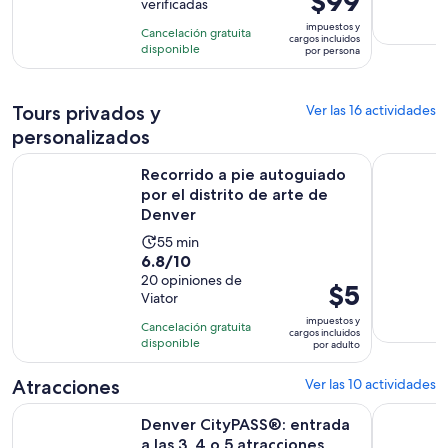
$99
verificadas
10
4
precio
con
impuestos y
horas
Cancelación gratuita
es
cargos incluidos
69
disponible
por persona
de
opiniones
$99.
por
Tours privados y
Ver las 16 actividades
persona
personalizados
Recorrido a pie autoguiado por el distrito de arte de Denve
Denver: to
Recorrido a pie autoguiado
por el distrito de arte de
Denver
La
55 min
6.8
6.8/10
actividad
de
20 opiniones de
dura
El
$5
Viator
10
55
precio
con
impuestos y
minutos
Cancelación gratuita
es
cargos incluidos
20
disponible
por adulto
de
opiniones
$5.
Atracciones
Ver las 10 actividades
por
Denver CityPASS®: entrada a las 3, 4 o 5 atracciones princi
Entrada ge
adulto
Denver CityPASS®: entrada
a las 3, 4 o 5 atracciones