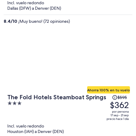
Incl. vuelo redondo
y
Dallas (DFW) a Denver (DEN)
ahora
es
8.4
/
10
¡Muy bueno! (72 opiniones)
de
$669
por
persona
Ahorra 100% en tu vuelo
El
The Fold Hotels Steamboat Springs
$595
precio
$362
3
era
out
por persona
de
of
17 sep - 21 sep
precio hace 1 día
$595
5
Incl. vuelo redondo
y
Houston (IAH) a Denver (DEN)
ahora