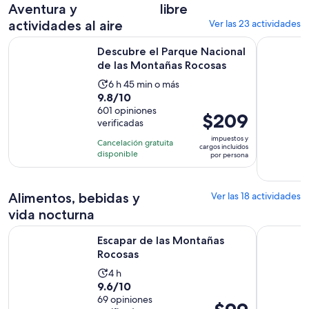
por
Aventura y
libre
adulto
actividades al aire
Ver las 23 actividades
Se abr
Descubre el Parque Nacional de las Montañas Rocosas
Denver: su
Descubre el Parque Nacional
de las Montañas Rocosas
La
6 h 45 min o más
9.8
9.8/10
actividad
de
601 opiniones
dura
El
$209
verificadas
10
6
precio
con
impuestos y
horas
Cancelación gratuita
es
cargos incluidos
601
disponible
y
por persona
de
opiniones
45
$209.
minutos
por
Alimentos, bebidas y
Ver las 18 actividades
persona
vida nocturna
Se abrirá en una nueva pes
Escapar de las Montañas Rocosas
El detecti
Escapar de las Montañas
Rocosas
La
4 h
9.6
9.6/10
actividad
de
69 opiniones
dura
El