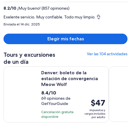
es
8.2
/
10
¡Muy bueno! (857 opiniones)
de
$362
Exelente servicio. Muy confiable. Todo muy limpio. 👌
por
Enviada el 14 dic. 2025
persona
Elegir mis fechas
Tours y excursiones
Ver las 104 actividades
de un día
S
Denver: boleto de la estación de convergencia Meow Wolf
Descubre 
Denver: boleto de la
estación de convergencia
Meow Wolf
8.4
8.4/10
de
69 opiniones de
El
$47
GetYourGuide
10
precio
con
impuestos y
Cancelación gratuita
es
cargos incluidos
69
disponible
por adulto
de
opiniones
$47.