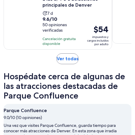
principales de Denver
La
7 d
9.6
9.6/10
actividad
de
50 opiniones
dura
El
$54
verificadas
10
7
precio
con
impuestos y
días
Cancelación gratuita
es
cargos incluidos
50
disponible
por adulto
de
opiniones
$54.
Se
Ver todas
por
abrirá
adulto
en
Hospédate cerca de algunas de
una
nueva
las atracciones destacadas de
pestaña
Parque Confluence
Parque Confluence
9.0/10 (10 opiniones)
Una vez que visites Parque Confluence, guarda tiempo para
conocer más atracciones de Denver. En esta zona que irradia