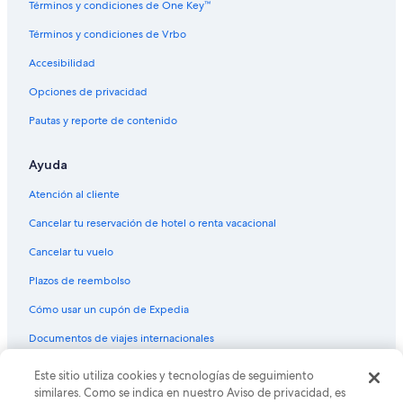
Términos y condiciones de One Key™
Hoteles románticos en Denver
Términos y condiciones de Vrbo
Hoteles baratos en Denver
Accesibilidad
Hoteles con desayuno incluido en Denver
Hoteles con área de juegos en Denver
Opciones de privacidad
Hoteles con hidromasaje en Denver
Pautas y reporte de contenido
Hoteles con traslado del/al aeropuerto en Denver
Ayuda
Hoteles con vista en Denver
Atención al cliente
Hoteles de La Quinta Inn & Suites en Denver
Cancelar tu reservación de hotel o renta vacacional
Hoteles de Motel 6 en Denver
Cancelar tu vuelo
Hoteles en Denver
Moteles en Denver
Plazos de reembolso
Hoteles con bar en Jefferson Park
Cómo usar un cupón de Expedia
Hoteles de La Quinta Inn & Suites en Jefferson Park
Documentos de viajes internacionales
Hoteles en Jefferson Park
Este sitio utiliza cookies y tecnologías de seguimiento
© 2026 Expedia, Inc., una empresa de Expedia Group. Todos los
Hoteles cerca de 16th Street Mall
derechos reservados. Expedia y el logo de Expedia son marcas
similares. Como se indica en nuestro Aviso de privacidad, es