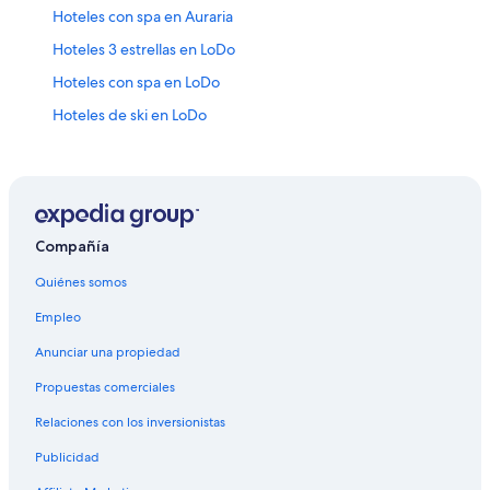
Hoteles con spa en Auraria
Hoteles 3 estrellas en LoDo
Hoteles con spa en LoDo
Hoteles de ski en LoDo
Hoteles baratos en LoDo
Hoteles con alberca en LoDo
Hoteles con restaurante en LoDo
Hoteles en LoDo
Compañía
Hoteles cerca de Estación de tren Union de Denver
Quiénes somos
Hoteles cerca de Parque Commons
Empleo
Hoteles cerca de Estadio Ball Arena
Anunciar una propiedad
Hoteles con concierge en Highland
Propuestas comerciales
Hoteles para ir de compras en Highland
Relaciones con los inversionistas
Hoteles todo incluido en Highland
Publicidad
Hoteles con alberca en Highland