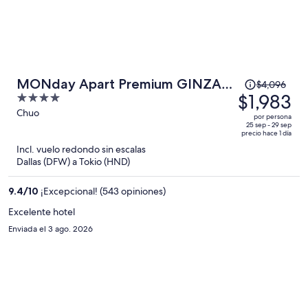
El
MONday Apart Premium GINZA
$4,096
precio
$1,983
4
SHINTOMICHO
era
out
Chuo
por persona
de
of
25 sep - 29 sep
precio hace 1 día
$4,096
5
Incl. vuelo redondo sin escalas
y
Dallas (DFW) a Tokio (HND)
ahora
es
9.4
/
10
¡Excepcional! (543 opiniones)
de
$1,983
Excelente hotel
por
Enviada el 3 ago. 2026
persona