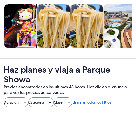
Se abrirá en una nueva pestaña
Se abrirá en un
Se abrirá en
Se 
Parques temáticos
Tours y excursiones de un día
Cultura e historia
Atracciones
Parques
Tours y
Cultura e
Atracciones
temáticos
excursiones de
historia
un día
Haz planes y viaja a Parque
Showa
Precios encontrados en las últimas 48 horas. Haz clic en el anuncio
para ver los precios actualizados.
Duración
Categoría
Clase
Eliminar todos los filtros