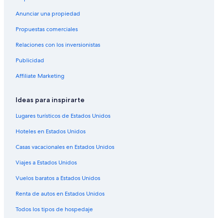
Hoteles Cápsula en Hachioji
Anunciar una propiedad
Hoteles para ir de compras en Hachioji
Propuestas comerciales
Hoteles baratos en Hachioji
Relaciones con los inversionistas
Hoteles en Hachioji
Publicidad
Hoteles 3 estrellas en Hino
Affiliate Marketing
Apartamentos en Fussa
Hoteles en Fussa
Ideas para inspirarte
Apartamentos en Akishima
Lugares turísticos de Estados Unidos
Apart-Hoteles en Tokyo Occidental
Hoteles en Estados Unidos
Campings en Tokyo Occidental
Casas vacacionales en Estados Unidos
Casas vacacionales en Tokyo Occidental
Viajes a Estados Unidos
Apartamentos en Tokyo Occidental
Vuelos baratos a Estados Unidos
Ranchos en Tokyo Occidental
Hostales en Tokyo Occidental
Renta de autos en Estados Unidos
Apart-Hoteles en Tokyo Occidental
Todos los tipos de hospedaje