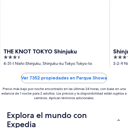
THE KNOT TOKYO Shinjuku
Shinjuku
23
ago
THE KNOT TOKYO Shinjuku
Shinj
3.5
4
out
out
4-31-1 Nishi-Shinjuku, Shinjuku-ku Tokyo Tokyo-to
3-2-9 Ni
of
of
5
5
Ver 7352 propiedades en Parque Showa
Precio más bajo por noche encontrado en las últimas 24 horas, con base en una
estancia de 1 noche para 2 adultos. Los precios y la disponibilidad están sujetos a
cambios. Aplican términos adicionales.
Explora el mundo con
Expedia