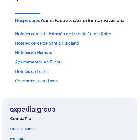
Hospedajes
Vuelos
Paquetes
Autos
Rentas vacacionales
Otr
Hoteles cerca de Estación de tren de Oume Kabe
Hoteles cerca de Sanrio Puroland
Hoteles en Hamura
Apartamentos en Fuchu
Hoteles en Fuchu
Condominios en Tama
Hoteles en Tama
Hoteles cerca de Templo Chorakuji
Apartamentos en Estación de metro de Otsuka-Teikyo-
Daigaku
Compañía
Hoteles cerca de Estadio Ajinomoto
Quiénes somos
Apartamentos en Hachioji
Empleo