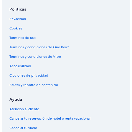
Hoteles Cápsula en Tokyo Occidental
Políticas
Hoteles con concierge en Tokyo Occidental
Privacidad
Hoteles con spa en Tokyo Occidental
Cookies
Hoteles para ir de compras en Tokyo Occidental
Términos de uso
Hoteles baratos en Tokyo Occidental
Hoteles boutique en Tokyo Occidental
Términos y condiciones de One Key™
Hoteles con aguas termales en Tokyo Occidental
Términos y condiciones de Vrbo
Hoteles gay friendly en Tokyo Occidental
Accesibilidad
Hoteles en Tokyo Occidental
Opciones de privacidad
Ryokans en Tokyo Occidental
Pautas y reporte de contenido
Villas en Tokyo Occidental
Ayuda
Hostales en Kokubunji
Hoteles en Higashikurume
Atención al cliente
Hostales en Estación de tren Yaho
Cancelar tu reservación de hotel o renta vacacional
Cancelar tu vuelo