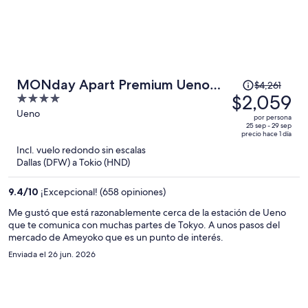
El
MONday Apart Premium Ueno
$4,261
precio
$2,059
4
Okachimachi
era
out
Ueno
por persona
de
of
25 sep - 29 sep
precio hace 1 día
$4,261
5
Incl. vuelo redondo sin escalas
y
Dallas (DFW) a Tokio (HND)
ahora
es
9.4
/
10
¡Excepcional! (658 opiniones)
de
$2,059
Me gustó que está razonablemente cerca de la estación de Ueno
que te comunica con muchas partes de Tokyo. A unos pasos del
por
mercado de Ameyoko que es un punto de interés.
persona
Enviada el 26 jun. 2026