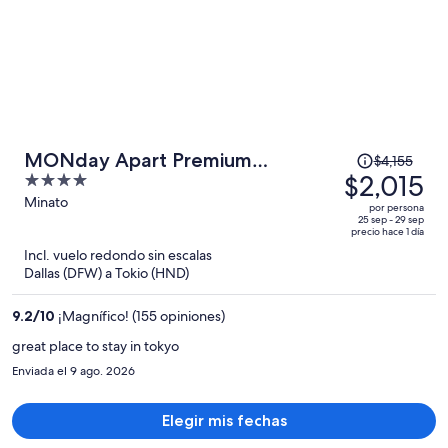
El
MONday Apart Premium
$4,155
precio
$2,015
4
Hamamatsucho
era
out
Minato
por persona
de
of
25 sep - 29 sep
precio hace 1 día
$4,155
5
Incl. vuelo redondo sin escalas
y
Dallas (DFW) a Tokio (HND)
ahora
es
9.2
/
10
¡Magnífico! (155 opiniones)
de
$2,015
great place to stay in tokyo
por
Enviada el 9 ago. 2026
persona
Elegir mis fechas