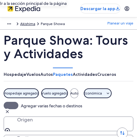
Ir a la sección principal de la página
Descargar la app
Planear un viaje
Akishima
Parque Showa
Parque Showa: Tours
y Actividades
Hospedaje
Vuelos
Autos
Paquetes
Actividades
Cruceros
Hospedaje agregado
Vuelo agregado
Auto
Económica
Agregar varias fechas o destinos
Origen