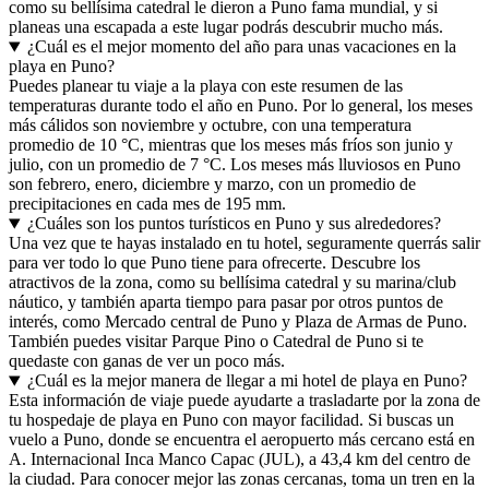
como su bellísima catedral le dieron a Puno fama mundial, y si
planeas una escapada a este lugar podrás descubrir mucho más.
¿Cuál es el mejor momento del año para unas vacaciones en la
playa en Puno?
Puedes planear tu viaje a la playa con este resumen de las
temperaturas durante todo el año en Puno. Por lo general, los meses
más cálidos son noviembre y octubre, con una temperatura
promedio de 10 °C, mientras que los meses más fríos son junio y
julio, con un promedio de 7 °C. Los meses más lluviosos en Puno
son febrero, enero, diciembre y marzo, con un promedio de
precipitaciones en cada mes de 195 mm.
¿Cuáles son los puntos turísticos en Puno y sus alrededores?
Una vez que te hayas instalado en tu hotel, seguramente querrás salir
para ver todo lo que Puno tiene para ofrecerte. Descubre los
atractivos de la zona, como su bellísima catedral y su marina/club
náutico, y también aparta tiempo para pasar por otros puntos de
interés, como Mercado central de Puno y Plaza de Armas de Puno.
También puedes visitar Parque Pino o Catedral de Puno si te
quedaste con ganas de ver un poco más.
¿Cuál es la mejor manera de llegar a mi hotel de playa en Puno?
Esta información de viaje puede ayudarte a trasladarte por la zona de
tu hospedaje de playa en Puno con mayor facilidad. Si buscas un
vuelo a Puno, donde se encuentra el aeropuerto más cercano está en
A. Internacional Inca Manco Capac (JUL), a 43,4 km del centro de
la ciudad. Para conocer mejor las zonas cercanas, toma un tren en la