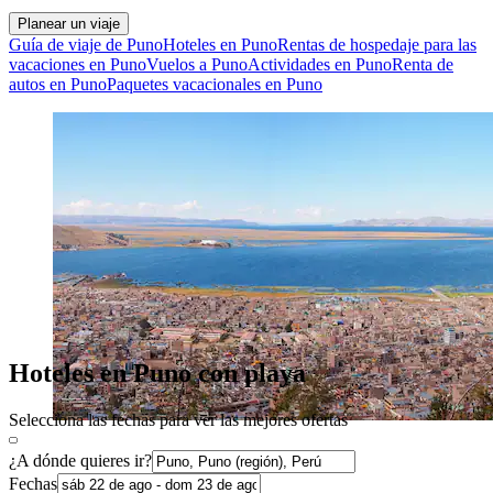
Planear un viaje
Guía de viaje de Puno
Hoteles en Puno
Rentas de hospedaje para las
vacaciones en Puno
Vuelos a Puno
Actividades en Puno
Renta de
autos en Puno
Paquetes vacacionales en Puno
Hoteles en Puno con playa
Selecciona las fechas para ver las mejores ofertas
¿A dónde quieres ir?
Fechas