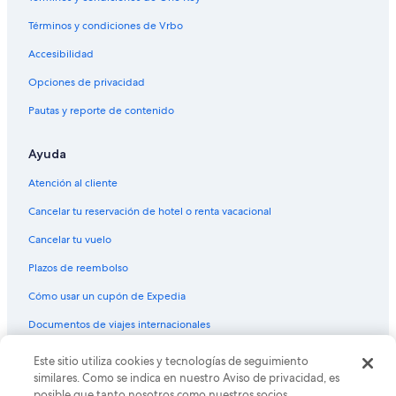
Términos y condiciones de Vrbo
Accesibilidad
Opciones de privacidad
Pautas y reporte de contenido
Ayuda
Atención al cliente
Cancelar tu reservación de hotel o renta vacacional
Cancelar tu vuelo
Plazos de reembolso
Cómo usar un cupón de Expedia
Documentos de viajes internacionales
Este sitio utiliza cookies y tecnologías de seguimiento
© 2026 Expedia, Inc., una empresa de Expedia Group. Todos los
derechos reservados. Expedia y el logo de Expedia son marcas
similares. Como se indica en nuestro Aviso de privacidad, es
registradas o marcas comerciales de Expedia, Inc. CST# 2029030-50.
posible que tanto nosotros como nuestros socios