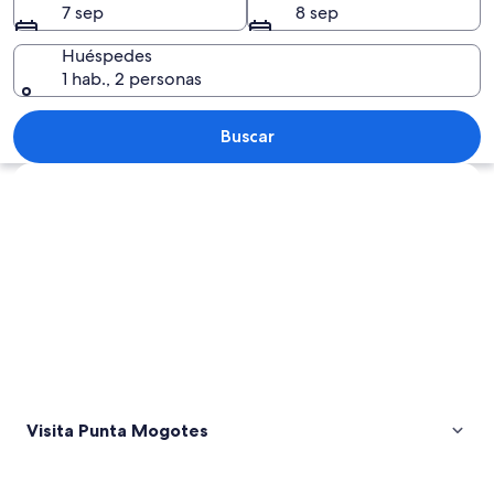
7 sep
8 sep
Huéspedes
1 hab., 2 personas
Vista aérea de una playa con olas rom
Buscar
Explorar mapa
Visita Punta Mogotes