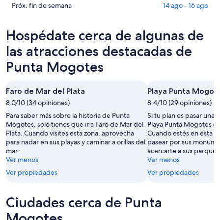
Mogotes
en
Consultar
Próx. fin de semana
14 ago - 16 ago
para
Punta
precios
hoy,
Mogotes
en
Hospédate cerca de algunas de
8
para
Punta
ago
mañana
Mogotes
las atracciones destacadas de
-
por
para
Punta Mogotes
9
la
el
ago
noche,
próximo
9
fin
Faro de Mar del Plata
Playa Punta Mogot
ago
de
8.0/10 (34 opiniones)
8.4/10 (29 opiniones)
-
semana,
Para saber más sobre la historia de Punta
Si tu plan es pasar unas
10
14
Mogotes, solo tienes que ir a Faro de Mar del
Playa Punta Mogotes es 
ago
ago
Plata. Cuando visites esta zona, aprovecha
Cuando estés en esta z
-
para nadar en sus playas y caminar a orillas del
pasear por sus monumen
16
mar.
acercarte a sus parques
Ver menos
ago
Ver menos
Ver propiedades
Ver propiedades
Ciudades cerca de Punta
Mogotes