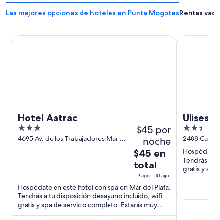
Las mejores opciones de hoteles en Punta Mogotes
Rentas vaca
Hotel Aatrac
Ulises Apart
Hotel Aatrac
Ulises A
3
$45 por
2.5
out
out
4695 Av. de los Trabajadores Mar del
2488 Cabrer
noche
Plata Buenos Aires
Aires
of
of
El
Hospédate e
$45 en
5
5
Tendrás a tu
precio
total
gratis y ser
es
9 ago. - 10 ago.
muy cerca ..
de
Hospédate en este hotel con spa en Mar del Plata.
$45
Tendrás a tu disposición desayuno incluido, wifi
en
gratis y spa de servicio completo. Estarás muy
total
cerca de atracciones ...