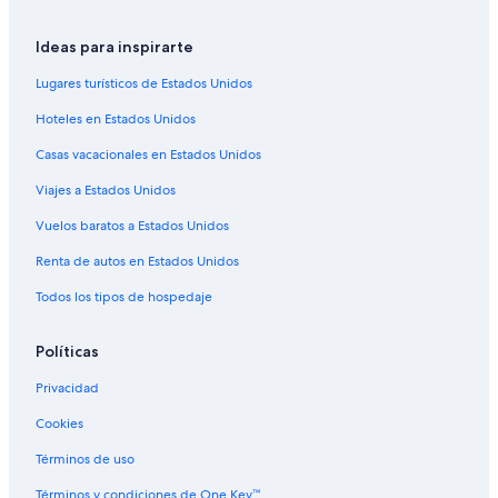
Hoteles en Mar del Plata
Ideas para inspirarte
Apartamentos en Las Colinas de Peralta Ramos
Lugares turísticos de Estados Unidos
Hoteles con casino en Las Colinas de Peralta Ramos
Hoteles en Estados Unidos
Hoteles de golf en Las Colinas de Peralta Ramos
Casas vacacionales en Estados Unidos
Hoteles con aire acondicionado en Las Colinas de Peralta
Ramos
Viajes a Estados Unidos
Hoteles en Las Colinas de Peralta Ramos
Vuelos baratos a Estados Unidos
Hoteles cerca de Estadio polideportivo Islas Malvinas
Renta de autos en Estados Unidos
Hoteles cerca de Torreón del Monje
Todos los tipos de hospedaje
Políticas
Privacidad
Cookies
Términos de uso
Términos y condiciones de One Key™