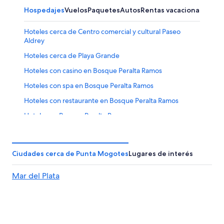
Hospedajes
Vuelos
Paquetes
Autos
Rentas vacacionales
Hoteles cerca de Centro comercial y cultural Paseo
Aldrey
Hoteles cerca de Playa Grande
Hoteles con casino en Bosque Peralta Ramos
Hoteles con spa en Bosque Peralta Ramos
Hoteles con restaurante en Bosque Peralta Ramos
Hoteles en Bosque Peralta Ramos
Hoteles cerca de Playa Varese
Hoteles cerca de Centro cultural Villa Victoria Ocampo
Ciudades cerca de Punta Mogotes
Lugares de interés
Hoteles cerca de Plaza Almirante Brown
Mar del Plata
Hoteles cerca de Calle Alem
Hoteles cerca de Martín Miguel de Güemes
Hoteles cerca de Faro de Mar del Plata
Hoteles 3 estrellas en Mar del Plata