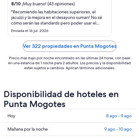
por
8
/
10
¡Muy bueno! (43 opiniones)
noche
"Recomiendo las habitaciones superiores, el
del
jacuzzi y la mejora en el desayuno suman! No sé
9
cómo serán las standards pero poder usar el
ago
jacuzzi sobre todo está bueno, eso si el
Enviada el 16 jul. 2026
desayunador estándar tiene una re linda vista a
al
diferencia del superior! Me pareció muy buena
10
relación precio calidad (fuimos ..."
Ver 322 propiedades en Punta Mogotes
ago
Precio más bajo por noche encontrado en las últimas 24 horas, con base
en una estancia de 1 noche para 2 adultos. Los precios y la disponibilidad
están sujetos a cambios. Aplican términos adicionales.
Disponibilidad de hoteles en
Punta Mogotes
Consultar
Hoy
8 ago - 9 ago
precios
en
Consultar
Mañana por la noche
9 ago - 10 ago
Punta
precios