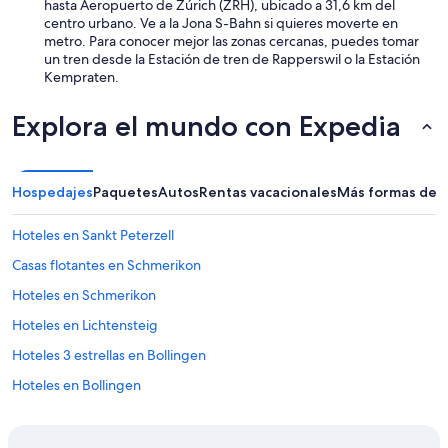
hasta Aeropuerto de Zúrich (ZRH), ubicado a 31,6 km del
p
centro urbano. Ve a la Jona S-Bahn si quieres moverte en
a
metro. Para conocer mejor las zonas cercanas, puedes tomar
r
un tren desde la Estación de tren de Rapperswil o la Estación
a
Kempraten.
c
o
m
Explora el mundo con Expedia
p
r
a
r
Hospedajes
Paquetes
Autos
Rentas vacacionales
Más formas de r
c
o
Hoteles en Sankt Peterzell
s
a
Casas flotantes en Schmerikon
s
Hoteles en Schmerikon
a
l
Hoteles en Lichtensteig
r
e
Hoteles 3 estrellas en Bollingen
d
Hoteles en Bollingen
e
d
Hoteles en Rapperswil
o
r
Hoteles en Ernetschwil