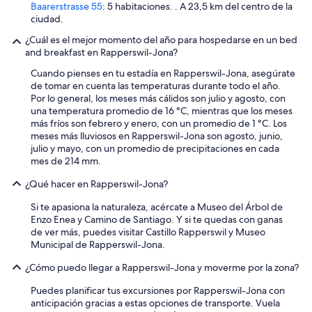
c
Baarerstrasse 55
: 5 habitaciones. . A 23,5 km del centro de la
i
ciudad.
ó
¿Cuál es el mejor momento del año para hospedarse en un bed
n
and breakfast en Rapperswil-Jona?
e
s
Cuando pienses en tu estadía en Rapperswil-Jona, asegúrate
m
de tomar en cuenta las temperaturas durante todo el año.
u
Por lo general, los meses más cálidos son julio y agosto, con
y
una temperatura promedio de 16 °C, mientras que los meses
b
más fríos son febrero y enero, con un promedio de 1 °C. Los
u
meses más lluviosos en Rapperswil-Jona son agosto, junio,
e
julio y mayo, con un promedio de precipitaciones en cada
n
mes de 214 mm.
a
!
¿Qué hacer en Rapperswil-Jona?
H
a
Si te apasiona la naturaleza, acércate a Museo del Árbol de
y
Enzo Enea y Camino de Santiago. Y si te quedas con ganas
l
de ver más, puedes visitar Castillo Rapperswil y Museo
u
Municipal de Rapperswil-Jona.
g
¿Cómo puedo llegar a Rapperswil-Jona y moverme por la zona?
a
r
Puedes planificar tus excursiones por Rapperswil-Jona con
e
anticipación gracias a estas opciones de transporte. Vuela
s