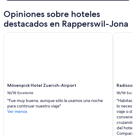
s
estancia
u
de
n
Opiniones sobre hoteles
1
r
noche
destacados en Rapperswil-Jona
e
para
c
2
i
Mövenpick Hotel Zuerich-Airport
Radisson B
adultos.
b
Los
i
precios
e
y
n
la
d
disponibilidad
o
están
s
sujetos
u
a
m
cambios.
Mövenpick Hotel Zuerich-Airport
Radisson 
a
Aplican
10/10
Excelente
10/10
Excel
m
términos
e
"Fue muy buena, aunque sólo la usamos una noche
"Habitacio
adicionales.
n
para continuar nuestro viaje"
lo necesa
t
Ver menos
viaje o de
e
convenien
a
cruzando u
m
del hotel y
a
Comparado