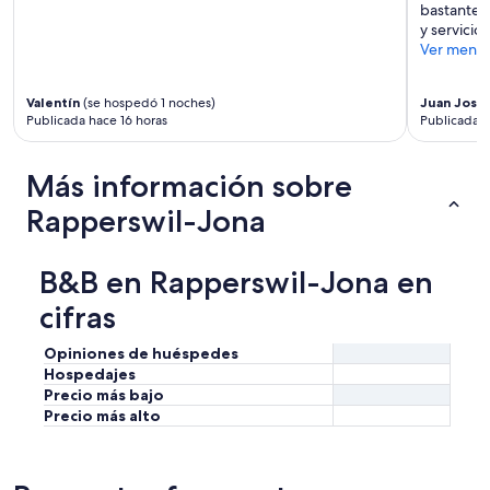
b
bastante a
l
y servicios
e
Ver meno
,
l
a
Valentín
(se hospedó 1 noches)
Juan Jose
Publicada hace 16 horas
Publicada h
s
i
n
Más información sobre
s
t
Rapperswil-Jona
a
l
a
B&B en Rapperswil-Jona en
c
i
cifras
o
n
Opiniones de huéspedes
e
Hospedajes
s
Precio más bajo
l
Precio más alto
i
m
p
i