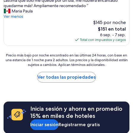
Lástima que solo me quede por un día, me hubiera encantado
t
quedarme más! Ampliamente recomendado ”
a
Maria Paula
n
Ver menos
c
$145 por noche
i
El
$151 en total
a
precio
6 sep. - 7 sep.
f
actual
Total con impuestos y cargos
u
es
e
de
g
Precio
$151
Precio más bajo por noche encontrado en las últimas 24 horas, con base en
e
una estancia de 1 noche para 2 adultos. Los precios y la disponibilidad están
más
n
sujetos a cambios. Aplican términos adicionales.
bajo
i
por
a
noche
Ver todas las propiedades
l
encontrado
!
en
!
las
!
últimas
T
24
u
Inicia sesión y ahorra en promedio
horas,
v
con
15% en miles de hoteles
i
base
m
Iniciar sesión
Registrarme gratis
en
o
una