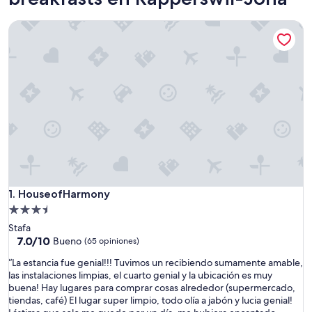
HouseofHarmony
HouseofHarmony
1. HouseofHarmony
Propiedad
de
Stafa
3.5
7.0
7.0/10
Bueno
(65 opiniones)
de
estrellas
“
“La estancia fue genial!!! Tuvimos un recibiendo sumamente amable,
10,
L
las instalaciones limpias, el cuarto genial y la ubicación es muy
Bueno,
a
buena! Hay lugares para comprar cosas alrededor (supermercado,
(65
e
tiendas, café) El lugar super limpio, todo olía a jabón y lucia genial!
opiniones)
s