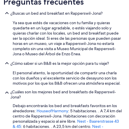
Preguntas frecuentes
a
s
,
¿Buscas un bed and breakfast en Rapperswil-Jona?
e
l
Ya sea que estés de vacaciones con tu familia y quieras
c
quedarte en un lugar agradable, o estés viajando solo y
u
quieras charlar con los locales, un bed and breakfast puede
a
ser la opción ideal. Si eres de las personas que pueden pasar
r
horas en un museo, un viaje a Rapperswil-Jona no estaría
t
completo sin una visita a Museo Municipal de Rapperswil-
o
Jona o Museo del Árbol de Enzo Enea.
g
¿Cómo saber si un B&B es la mejor opción para tu viaje?
e
n
El personal atento, la oportunidad de compartir una charla
i
con los dueños y el excelente servicio de desayuno son los
a
motivos por los que los B&B ofrecen una atmósfera especial.
l
y
¿Cuáles son los mejores bed and breakfasts de Rapperswil-
l
Jona?
a
u
Debajo encontrarás los bed and breakfasts favoritos en los
b
alrededores:
HouseofHarmony
: 5 habitaciones. . A 7,4 km del
i
centro de Rapperswil-Jona. Habitaciones con decoración
c
personalizada y espacio al aire libre.
Nest - Baarerstrasse 43
a
& 45
: 6 habitaciones. . A 23,5 km del centro.
Nest -