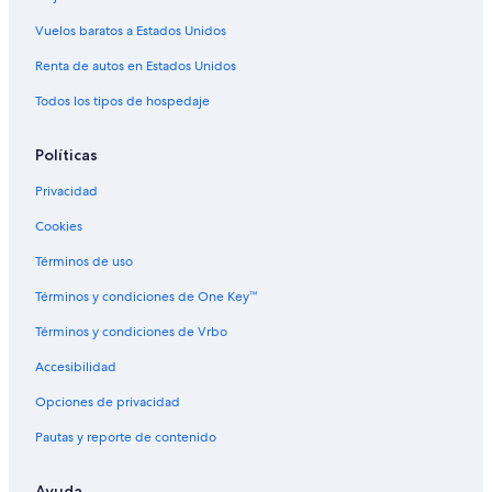
é
Vuelos baratos a Estados Unidos
)
E
Renta de autos en Estados Unidos
l
l
Todos los tipos de hospedaje
u
g
a
Políticas
r
Privacidad
s
u
Cookies
p
e
Términos de uso
r
l
Términos y condiciones de One Key™
i
m
Términos y condiciones de Vrbo
p
Accesibilidad
i
o
Opciones de privacidad
,
t
Pautas y reporte de contenido
o
d
o
Ayuda