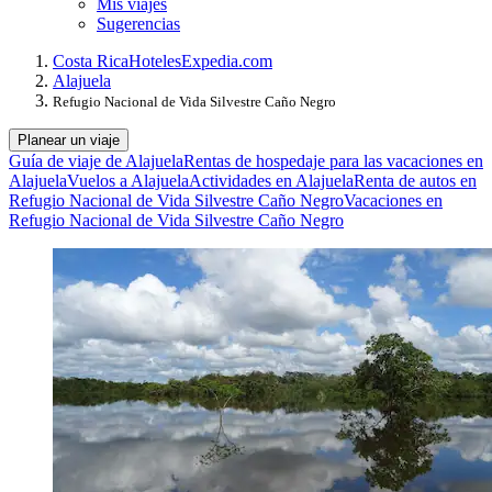
Mis viajes
Sugerencias
Costa Rica
Hoteles
Expedia.com
Alajuela
Refugio Nacional de Vida Silvestre Caño Negro
Planear un viaje
Guía de viaje de Alajuela
Rentas de hospedaje para las vacaciones en
Alajuela
Vuelos a Alajuela
Actividades en Alajuela
Renta de autos en
Refugio Nacional de Vida Silvestre Caño Negro
Vacaciones en
Refugio Nacional de Vida Silvestre Caño Negro