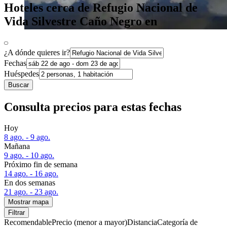
Hoteles cerca de Refugio Nacional de
Vida Silvestre Caño Negro en
¿A dónde quieres ir?
Fechas
Huéspedes
Buscar
Consulta precios para estas fechas
Hoy
8 ago. - 9 ago.
Mañana
9 ago. - 10 ago.
Próximo fin de semana
14 ago. - 16 ago.
En dos semanas
21 ago. - 23 ago.
Mostrar mapa
Filtrar
Recomendable
Precio (menor a mayor)
Distancia
Categoría de