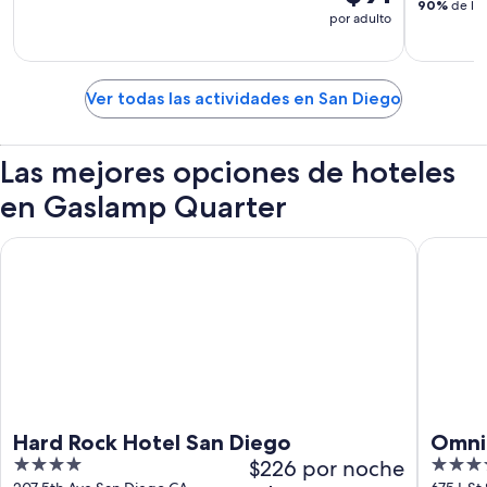
90%
de los
por adulto
Ver todas las actividades en San Diego
Las mejores opciones de hoteles
en Gaslamp Quarter
Hard Rock Hotel San Diego
Omni San
Hard Rock Hotel San Diego
Omni 
4
$226 por noche
4