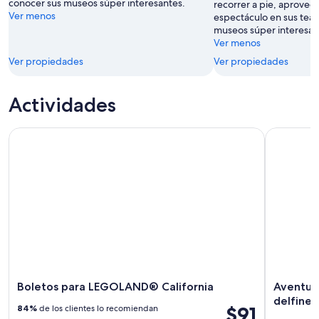
conocer sus museos súper interesantes.
recorrer a pie, aprovec
Ver menos
espectáculo en sus teat
museos súper interesan
Ver menos
Ver propiedades
Ver propiedades
Actividades
Boletos para LEGOLAND® California
Aventuras 
Boletos para LEGOLAND® California
Aventura
delfines
$91
84%
de los clientes lo recomiendan