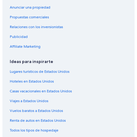
Hoteles con traslado del/al aeropuerto en Centro de San
Anunciar una propiedad
Diego
Propuestas comerciales
Hoteles con vista al mar en Centro de San Diego
Relaciones con los inversionistas
Hoteles con vista en Centro de San Diego
Publicidad
Hoteles gay friendly en Centro de San Diego
Affiliate Marketing
Hoteles que aceptan mascotas en Centro de San Diego
Pacifica Hotels en Centro de San Diego
Ideas para inspirarte
Hoteles de Red Roof Inn en Centro de San Diego
Lugares turísticos de Estados Unidos
Hoteles en Centro de San Diego
Hoteles en Estados Unidos
Cabañas en Condado de San Diego
Casas vacacionales en Estados Unidos
Ranchos en Condado de San Diego
Viajes a Estados Unidos
Moteles en Condado de San Diego
Vuelos baratos a Estados Unidos
Hoteles en la playa en Condado de San Diego
Renta de autos en Estados Unidos
Hoteles románticos en Condado de San Diego
Hoteles baratos en Condado de San Diego
Todos los tipos de hospedaje