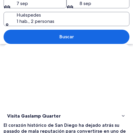
7 sep
8 sep
Huéspedes
1 hab., 2 personas
Escena animada de calle con mesas al air
Buscar
Explorar mapa
Visita Gaslamp Quarter
El corazón histórico de San Diego ha dejado atrás su
pasado de mala reputación para convertirse en uno de