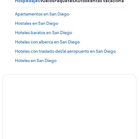
Hospedajes
Vuelos
Paquetes
Autos
Rentas vacacionales
Otr
Apartamentos en San Diego
Hostales en San Diego
Hoteles baratos en San Diego
Hoteles con alberca en San Diego
Hoteles con traslado del/al aeropuerto en San Diego
Hoteles en San Diego
Hoteles 2 estrellas en Centro de San Diego
Hoteles 3 estrellas en Centro de San Diego
Hoteles 4 estrellas en Centro de San Diego
Hoteles 5 estrellas en Centro de San Diego
Apart-Hoteles en Centro de San Diego
Hoteles de Best Western en Centro de San Diego
Hoteles con spa en Centro de San Diego
Hoteles todo incluido en Centro de San Diego