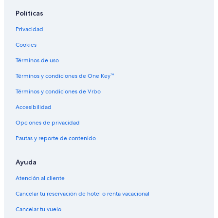
Hoteles con aguas termales en Condado de San Diego
Políticas
Hoteles con vista al mar en Condado de San Diego
Privacidad
Hoteles en Condado de San Diego
Cookies
Resorts en Distrito Histórico Temático del Pacífico
Asiático
Términos de uso
Pacifica Hotels en Distrito Histórico Temático del Pacífico
Términos y condiciones de One Key™
Asiático
Términos y condiciones de Vrbo
Moteles en Distrito Histórico Temático del Pacífico
Asiático
Accesibilidad
Opciones de privacidad
Pautas y reporte de contenido
Ayuda
Atención al cliente
Cancelar tu reservación de hotel o renta vacacional
Cancelar tu vuelo