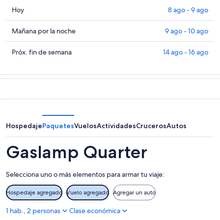
Consultar
Hoy
8 ago - 9 ago
precios
en
Consultar
Mañana por la noche
9 ago - 10 ago
Gaslamp
precios
Quarter
en
Consultar
Próx. fin de semana
14 ago - 16 ago
para
Gaslamp
precios
hoy,
Quarter
en
8
para
Gaslamp
ago
mañana
Quarter
-
por
para
9
la
el
ago
noche,
próximo
Hospedaje
Paquetes
Vuelos
Actividades
Cruceros
Autos
9
fin
ago
de
Gaslamp Quarter
-
semana,
10
14
Selecciona uno o más elementos para armar tu viaje:
ago
ago
-
Hospedaje agregado
Vuelo agregado
Agregar un auto
16
ago
1 hab., 2 personas
Clase económica