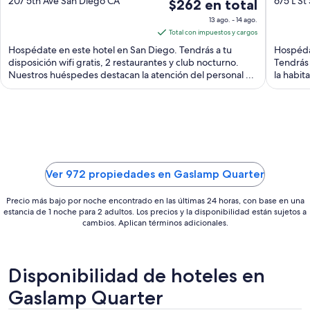
out
out
207 5th Ave San Diego CA
675 L St
El
$262 en total
of
of
precio
13 ago. - 14 ago.
5
5
es
Total con impuestos y cargos
de
Hospédate en este hotel en San Diego. Tendrás a tu
Hospéda
$262
disposición wifi gratis, 2 restaurantes y club nocturno.
Tendrás 
Nuestros huéspedes destacan la atención del personal ...
en
la habit
total
por
noche
del
13
ago
Ver 972 propiedades en Gaslamp Quarter
al
14
Precio más bajo por noche encontrado en las últimas 24 horas, con base en una
ago
estancia de 1 noche para 2 adultos. Los precios y la disponibilidad están sujetos a
cambios. Aplican términos adicionales.
Disponibilidad de hoteles en
Gaslamp Quarter