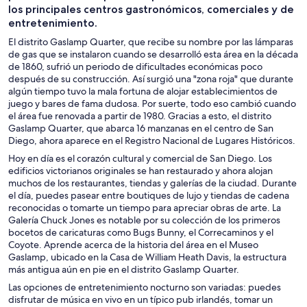
los principales centros gastronómicos, comerciales y de
entretenimiento.
El distrito Gaslamp Quarter, que recibe su nombre por las lámparas
de gas que se instalaron cuando se desarrolló esta área en la década
de 1860, sufrió un periodo de dificultades económicas poco
después de su construcción. Así surgió una "zona roja" que durante
algún tiempo tuvo la mala fortuna de alojar establecimientos de
juego y bares de fama dudosa. Por suerte, todo eso cambió cuando
el área fue renovada a partir de 1980. Gracias a esto, el distrito
Gaslamp Quarter, que abarca 16 manzanas en el centro de San
Diego, ahora aparece en el Registro Nacional de Lugares Históricos.
Hoy en día es el corazón cultural y comercial de San Diego. Los
edificios victorianos originales se han restaurado y ahora alojan
muchos de los restaurantes, tiendas y galerías de la ciudad. Durante
el día, puedes pasear entre boutiques de lujo y tiendas de cadena
reconocidas o tomarte un tiempo para apreciar obras de arte. La
Galería Chuck Jones es notable por su colección de los primeros
bocetos de caricaturas como Bugs Bunny, el Correcaminos y el
Coyote. Aprende acerca de la historia del área en el Museo
Gaslamp, ubicado en la Casa de William Heath Davis, la estructura
más antigua aún en pie en el distrito Gaslamp Quarter.
Las opciones de entretenimiento nocturno son variadas: puedes
disfrutar de música en vivo en un típico pub irlandés, tomar un