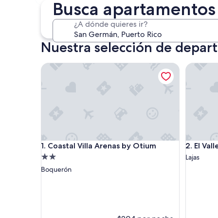
30 oct. - 1 nov.
Busca apartamentos
¿A dónde quieres ir?
Nuestra selección de depa
Coastal Villa Arenas by Otium
El Valle 
Coastal Villa Arenas by Otium
El Valle 
1. Coastal Villa Arenas by Otium
2. El Va
Propiedad
Lajas
de
Boquerón
2.0
estrellas