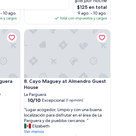
or noche
$118 por noche
opiniones)
e
El
en total
$125 en total
d
precio
 - 10 ago.
9 ago. - 10 ago.
i
actual
s y cargos
Total con impuestos y cargos
t
es
s
de
era
Cayo Maguey at Almendro Guest House
p
$125
r
o
x
i
m
i
t
y
era
Cayo Maguey at Almendro Guest House
rguera
8. Cayo Maguey at Almendro Guest
t
h
House
e
)
La Parguera
t
10.0
10/10
Excepcional
(1 opinión)
h
de
e
“
“Lugar acogedor, Limpio y con una buena
10,
f
L
localización para disfrutar en el área de La
Excepcional,
u
u
Parguera y de pueblos cercanos. ”
(1
n
g
Elizabeth
opinión)
.
a
Ver menos