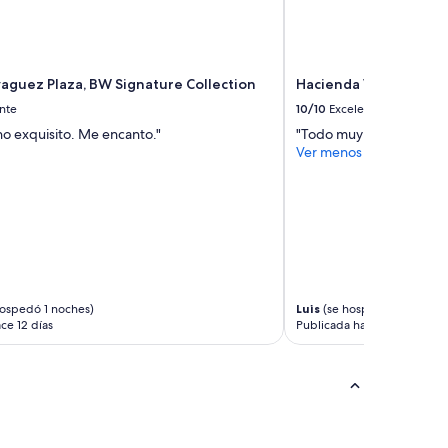
t
a
r
e
n
aguez Plaza, BW Signature Collection
Hacienda Villa Sotom
e
nte
10/10
Excelente
l
á
no exquisito. Me encanto."
"Todo muy organizado y 
r
Ver menos
e
a
d
e
L
a
P
a
ospedó 1 noches)
Luis
(se hospedó 1 noches)
r
ce 12 días
Publicada hace 13 días
g
u
e
r
a
y
d