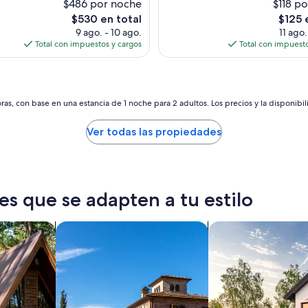
$486 por noche
$118 p
n
El
El
$530 en total
$125 
e
precio
precio
9 ago. - 10 ago.
11 ago.
s
actual
actual
Total con impuestos y cargos
Total con impuesto
y
es
es
m
de
de
u
$530
$125
y
l
as, con base en una estancia de 1 noche para 2 adultos. Los precios y la disponibil
i
m
Ver todas las propiedades
p
i
o
.
”
es que se adapten a tu estilo
Buscar villas
Buscar casas de vac