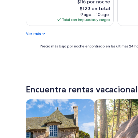
$116 por noche
El
$123 en total
precio
9 ago. - 10 ago.
actual
Total con impuestos y cargos
es
de
Ver más
$123
Precio
Precio más bajo por noche encontrado en las últimas 24 hor
más
bajo
por
noche
encontrado
en
las
Encuentra rentas vacacional
últimas
24
horas,
Buscar casas de campo
Buscar cabañas
con
base
en
una
estancia
de