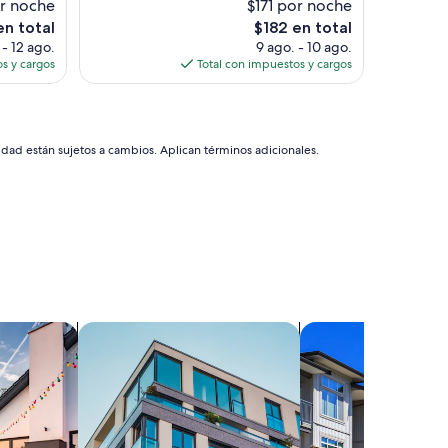
”
r
or noche
$171 por noche
a
El
en total
$182 en total
c
precio
 - 12 ago.
9 ago. - 10 ago.
o
actual
s y cargos
Total con impuestos y cargos
g
es
e
de
d
$182
o
r
idad están sujetos a cambios. Aplican términos adicionales.
,
L
i
m
p
i
o
y
c
o
aciones
Buscar departamentos
Buscar condominios
n
u
n
a
b
u