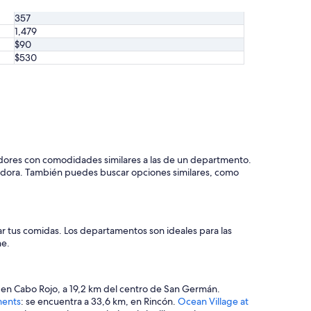
e
p
357
u
1,479
e
$90
b
$530
l
o
s
c
e
r
c
a
dores con comodidades similares a las de un departmento.
n
adora. También puedes buscar opciones similares, como
o
s
.
”
r tus comidas. Los departamentos son ideales para las
he.
 en Cabo Rojo, a 19,2 km del centro de San Germán.
ments
: se encuentra a 33,6 km, en Rincón.
Ocean Village at