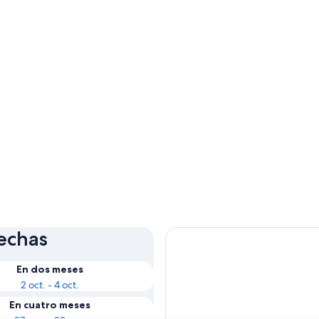
fechas
En dos meses
2 oct. - 4 oct.
En cuatro meses