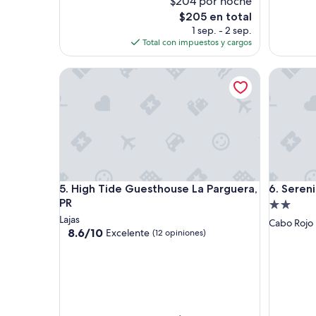
$204 por noche
El
$205 en total
precio
1 sep. - 2 sep.
actual
Total con impuestos y cargos
es
de
High Tide Guesthouse La Parguera, PR
Serenity
$205
High Tide Guesthouse La Parguera, PR
Serenity
5. High Tide Guesthouse La Parguera,
6. Seren
PR
Propieda
Lajas
de
Cabo Rojo
8.6
8.6/10
Excelente
(12 opiniones)
2.0
de
estrellas
10,
Excelente,
(12
opiniones)