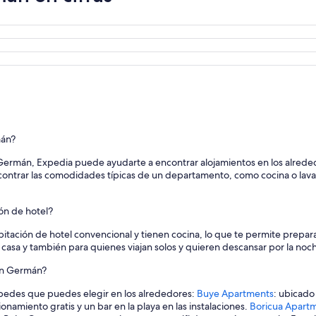
mán?
ermán, Expedia puede ayudarte a encontrar alojamientos en los alrede
ncontrar las comodidades típicas de un departamento, como cocina o lav
ón de hotel?
ación de hotel convencional y tienen cocina, lo que te permite prepara
asa y también para quienes viajan solos y quieren descansar por la noc
an Germán?
pedes que puedes elegir en los alrededores:
Buye Apartments
: ubicado
onamiento gratis y un bar en la playa en las instalaciones.
Boricua Apart