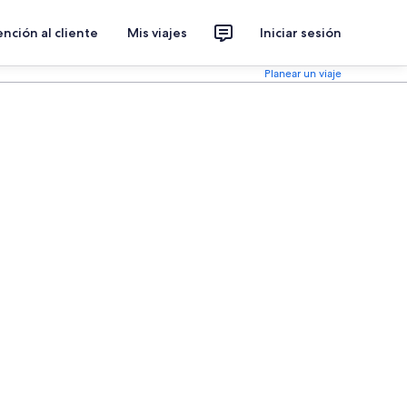
nción al cliente
Mis viajes
Iniciar sesión
Planear un viaje