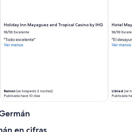
Holiday Inn Mayaguez and Tropical Casino by IHG
Hotel May
10/10
Excelente
10/10
Excele
"Todo excelente"
"El desayu
Ver menos
Ver menos
Ramon
(se hospedó 2 noches)
Libied
(se h
Publicada hace 10 días
Publicada ha
n Germán
án en cifras