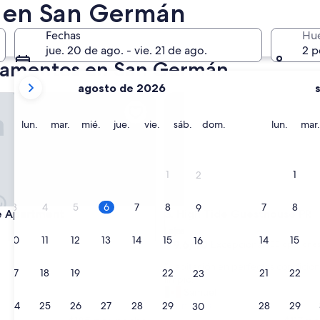
27 nov. - 29 nov.
 en San Germán
Fechas
Hu
jue. 20 de ago. - vie. 21 de ago.
2 p
rtamentos en San Germán
tus
agosto de 2026
meses
Apartment
High Tide Guesthouse PR
actuales
son
lunes
martes
miércoles
jueves
viernes
sábado
domingo
lunes
lun.
mar.
mié.
jue.
vie.
sáb.
dom.
lun.
mar.
August
2026
y
1
1
2
September
2026.
3
4
5
6
7
8
7
8
9
Apartment
High Tide Guesthouse PR
lle Apartment
3. High Tide Guesthouse PR
Lajas
10
11
12
13
14
15
14
15
16
9.6
9.6/10
Excepcional
(33 opiniones
de
“
“Habitación en perfectas condicio
10,
17
18
19
20
21
22
21
22
23
H
limpio.”
Excepcional,
a
Samuel
(33
b
Ver menos
24
25
26
27
28
29
28
29
30
opiniones)
i