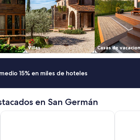
Villas
Casas de vacacio
romedio 15% en miles de hoteles
estacados en San Germán
Holiday Inn Mayaguez and Tropical Casino by IHG
Hotel Maya