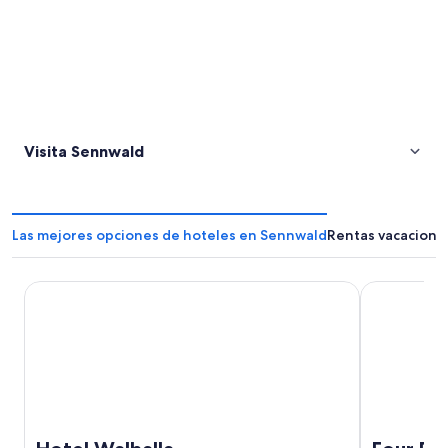
Visita Sennwald
Las mejores opciones de hoteles en Sennwald
Rentas vacaciona
Hotel Walhalla
Four Points