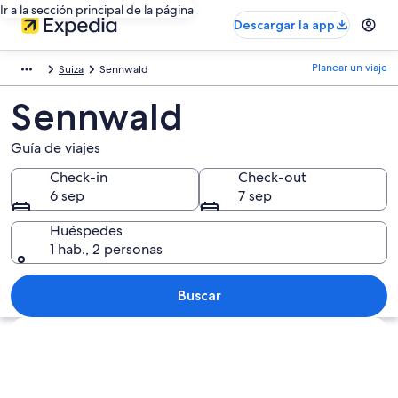
Ir a la sección principal de la página
Descargar la app
Planear un viaje
Suiza
Sennwald
Sennwald
Guía de viajes
Check-in
Check-out
6 sep
7 sep
Huéspedes
1 hab., 2 personas
Buscar
Explorar mapa