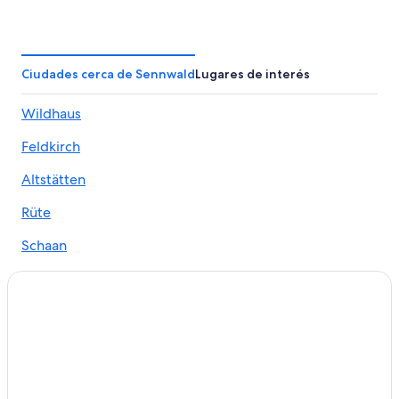
Hoteles en Gaiserwald
Hoteles en Mols
Apartamentos en Buchs
Ciudades cerca de Sennwald
Lugares de interés
Hoteles en Buchs
Wildhaus
Apartamentos en Estación de tren de Buchs SG
Feldkirch
Hoteles con bar en Unterwasser
Hoteles en Unterwasser
Altstätten
Hoteles en Werdenberg
Rüte
Hoteles en Flumserberg-Tannenbodenalp
Schaan
Apartamentos en Abtwil
Nendeln
Hoteles en Mels
Schwende
Apartamentos en Haag
Hoteles en Haag
Grabs
Hoteles en Distrito de Saint Gallen
Buchs
Apartamentos en Cantón de San Galo