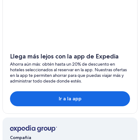
Haag
Hoteles en Oberriet
Sax
Hoteles en Hemberg
Hoteles en Azmoos
Gamprin
Hoteles cerca de Säntis
Ruggell
Hoteles en Au
Lienz
Hoteles en Staad
Llega más lejos con la app de Expedia
Apart-Hoteles en St. Gallen
Ahorra aún más: obtén hasta un 20% de descuento en
hoteles seleccionados al reservar en la app. Nuestras ofertas
Apartamentos en St. Gallen
en la app te permiten ahorrar para que puedas viajar más y
administrar todo desde donde estés.
Hoteles de Relais & Chateaux en St. Gallen
Hoteles en St. Gallen
Ir a la app
Hoteles en Thal
Hoteles cerca de Plaza Roja
Hoteles en Widnau
Hoteles en Altstätten
Compañía
Hoteles en Rorschach