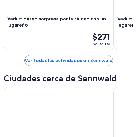
ago
Vaduz: paseo sorpresa por la ciudad con un
Vaduz: p
lugareño
lugareñ
$271
por adulto
Ver todas las actividades en Sennwald
Ciudades cerca de Sennwald