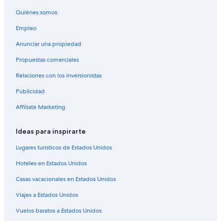
Hoteles en Flums
Quiénes somos
Hoteles en Sax
Empleo
Moteles en Sax
Anunciar una propiedad
Hoteles en Wittenbach
Propuestas comerciales
Swiss Quality Hotels en Grabs
Relaciones con los inversionistas
Hoteles en Rebstein
Publicidad
Hoteles en Stein
Affiliate Marketing
Ideas para inspirarte
Lugares turísticos de Estados Unidos
Hoteles en Estados Unidos
Casas vacacionales en Estados Unidos
Viajes a Estados Unidos
Vuelos baratos a Estados Unidos