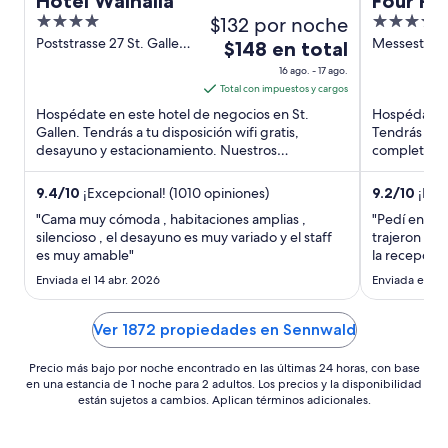
Hotel Walhalla
Four Po
4
$132 por noche
4.5
Panoram
out
out
Poststrasse 27 St. Gallen
Messestrass
El
$148 en total
SG
Vorarlberg
of
of
precio
16 ago. - 17 ago.
5
5
es
Total con impuestos y cargos
de
Hospédate en este hotel de negocios en St.
Hospédate e
$148
Gallen. Tendrás a tu disposición wifi gratis,
Tendrás a tu
desayuno y estacionamiento. Nuestros
en
completo y
huéspedes destacan el desayuno ...
destacan la 
total
por
9.4
/
10
¡Excepcional! (1010 opiniones)
9.2
/
10
¡Magn
noche
"Cama muy cómoda , habitaciones amplias ,
"Pedí en el 
del
silencioso , el desayuno es muy variado y el staff
trajeron en 
es muy amable"
16
la recepción
dinero pero 
ago
Enviada el 14 abr. 2026
Enviada el 8 
cuando te e
al
al hotel y n
17
Ver 1872 propiedades en Sennwald
ago
Precio más bajo por noche encontrado en las últimas 24 horas, con base
en una estancia de 1 noche para 2 adultos. Los precios y la disponibilidad
están sujetos a cambios. Aplican términos adicionales.