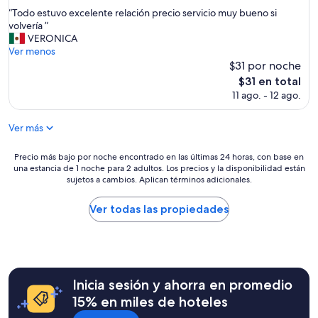
e
de
estrellas
o
“
“Todo estuvo excelente relación precio servicio muy bueno si
n
10,
t
T
volvería ”
c
Magnífico,
r
o
VERONICA
i
(48
o
d
Ver menos
ó
opiniones)
s
o
$31 por noche
n
,
e
f
El
l
$31 en total
s
u
precio
a
11 ago. - 12 ago.
t
e
actual
v
u
e
es
e
v
Ver más
s
de
r
o
p
$31
d
e
e
Precio
a
Precio más bajo por noche encontrado en las últimas 24 horas, con base en
x
c
una estancia de 1 noche para 2 adultos. Los precios y la disponibilidad están
más
d
c
sujetos a cambios. Aplican términos adicionales.
t
bajo
u
e
a
por
n
l
c
noche
l
Ver todas las propiedades
e
u
encontrado
u
n
l
en
g
t
a
las
a
e
r
últimas
r
r
”
24
d
e
Inicia sesión y ahorra en promedio
horas,
o
l
con
n
15% en miles de hoteles
a
base
d