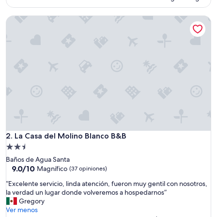
i
actual
t
es
a
La Casa del Molino Blanco B&B
de
c
$72
i
ó
n
e
s
t
a
b
a
i
m
p
La Casa del Molino Blanco B&B
2. La Casa del Molino Blanco B&B
e
Propiedad
c
de
a
Baños de Agua Santa
2.5
b
9.0
9.0/10
Magnífico
(37 opiniones)
l
de
estrellas
“
“Excelente servicio, linda atención, fueron muy gentil con nosotros,
e
10,
E
la verdad un lugar donde volveremos a hospedarnos”
y
Magnífico,
x
Gregory
l
(37
c
Ver menos
a
opiniones)