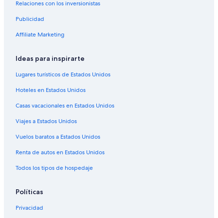
Relaciones con los inversionistas
Hoteles con spa en Los Andes
Publicidad
Hoteles para ir de compras en Los Andes
Hoteles de lujo en Los Andes
Affiliate Marketing
Hoteles familiares en Los Andes
Ideas para inspirarte
Hoteles románticos en Los Andes
Lugares turísticos de Estados Unidos
Hoteles baratos en Los Andes
Hoteles en Estados Unidos
Hoteles boutique en Los Andes
Casas vacacionales en Estados Unidos
Hoteles cerca de la catedral en Los Andes
Viajes a Estados Unidos
Hoteles cerca del bosque en Los Andes
Hoteles cerca del lago en Los Andes
Vuelos baratos a Estados Unidos
Hoteles con aguas termales en Los Andes
Renta de autos en Estados Unidos
Hoteles con gimnasio en Los Andes
Todos los tipos de hospedaje
Hoteles con parque acuático en Los Andes
Políticas
Hoteles con alberca en Los Andes
Privacidad
Hoteles con restaurante en Los Andes