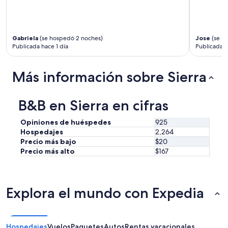
o
s
i
v
o
Gabriela
(se hospedó 2 noches)
Jose
(se h
Publicada hace 1 día
Publicada h
l
v
e
Más información sobre Sierra
r
í
a
B&B en Sierra en cifras
”
Opiniones de huéspedes
925
Hospedajes
2,264
Precio más bajo
$20
Precio más alto
$167
Explora el mundo con Expedia
Hospedajes
Vuelos
Paquetes
Autos
Rentas vacacionales