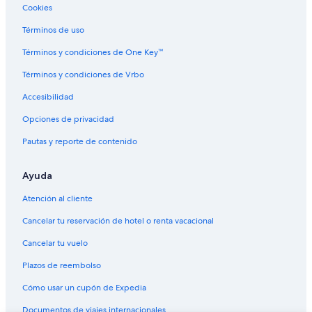
Cookies
Hoteles con hidromasaje en Los Andes
Hoteles con traslado del/al aeropuerto en Los Andes
Términos de uso
Hoteles cerca de viñedos en Los Andes
Términos y condiciones de One Key™
Hoteles con vista en Los Andes
Términos y condiciones de Vrbo
Hoteles para bodas en Los Andes
Accesibilidad
Hoteles de senderismo en Los Andes
Opciones de privacidad
Hoteles en Los Andes
Pautas y reporte de contenido
Lodges en Los Andes
Ayuda
Posadas en Los Andes
Hoteles con casino en Ecuador
Atención al cliente
Hoteles de golf en Ecuador
Cancelar tu reservación de hotel o renta vacacional
Hoteles con spa en Ecuador
Cancelar tu vuelo
Hoteles todo incluido en Ecuador
Plazos de reembolso
Hoteles de ski en Ecuador
Cómo usar un cupón de Expedia
Hoteles de lujo en Ecuador
Documentos de viajes internacionales