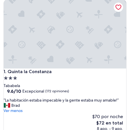
Quinta la Constanza
Quinta la Constanza
1. Quinta la Constanza
Propiedad
de
Tababela
3.0
9.6
9.6/10
Excepcional
(172 opiniones)
de
estrellas
“
“La habitación estaba impecable y la gente estaba muy amable!”
10,
L
Brad
Excepcional,
a
Ver menos
(172
h
$70 por noche
opiniones)
a
El
$72 en total
b
precio
8 ago. - 9 ago.