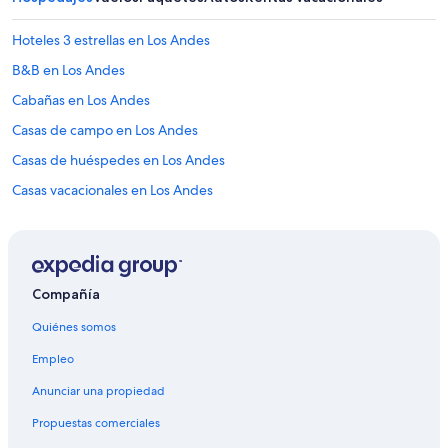
Hoteles 3 estrellas en Los Andes
B&B en Los Andes
Cabañas en Los Andes
Casas de campo en Los Andes
Casas de huéspedes en Los Andes
Casas vacacionales en Los Andes
Casas rurales en Los Andes
Resorts en Los Andes
Condominios en Los Andes
Compañía
Apartamentos en Los Andes
Quiénes somos
Hoteles haciendas en Los Andes
Empleo
Ranchos en Los Andes
Anunciar una propiedad
Hostales en Los Andes
Propuestas comerciales
Apart-Hoteles en Los Andes