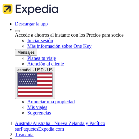
Descargar la app
Accede a ahorros al instante con los Precios para socios
Iniciar sesión
Más información sobre One Key
Mensajes
Planea tu viaje
Atención al cliente
español · USD · US
Anunciar una propiedad
Mis viajes
Sugerencias
Australia
Australia - Nueva Zelanda y Pacífico
sur
Paquetes
Expedia.com
Tasmania