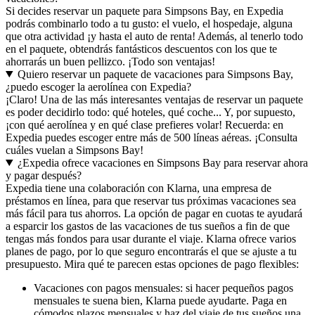
Si decides reservar un paquete para Simpsons Bay, en Expedia
podrás combinarlo todo a tu gusto: el vuelo, el hospedaje, alguna
que otra actividad ¡y hasta el auto de renta! Además, al tenerlo todo
en el paquete, obtendrás fantásticos descuentos con los que te
ahorrarás un buen pellizco. ¡Todo son ventajas!
Quiero reservar un paquete de vacaciones para Simpsons Bay,
¿puedo escoger la aerolínea con Expedia?
¡Claro! Una de las más interesantes ventajas de reservar un paquete
es poder decidirlo todo: qué hoteles, qué coche... Y, por supuesto,
¡con qué aerolínea y en qué clase prefieres volar! Recuerda: en
Expedia puedes escoger entre más de 500 líneas aéreas. ¡Consulta
cuáles vuelan a Simpsons Bay!
¿Expedia ofrece vacaciones en Simpsons Bay para reservar ahora
y pagar después?
Expedia tiene una colaboración con Klarna, una empresa de
préstamos en línea, para que reservar tus próximas vacaciones sea
más fácil para tus ahorros. La opción de pagar en cuotas te ayudará
a esparcir los gastos de las vacaciones de tus sueños a fin de que
tengas más fondos para usar durante el viaje. Klarna ofrece varios
planes de pago, por lo que seguro encontrarás el que se ajuste a tu
presupuesto. Mira qué te parecen estas opciones de pago flexibles:
Vacaciones con pagos mensuales: si hacer pequeños pagos
mensuales te suena bien, Klarna puede ayudarte. Paga en
cómodos plazos mensuales y haz del viaje de tus sueños una