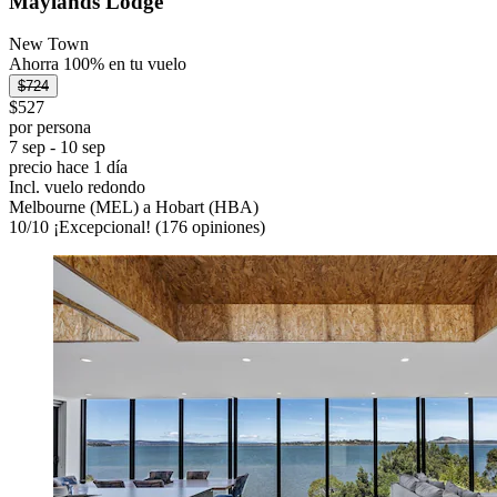
Maylands Lodge
New Town
Ahorra 100% en tu vuelo
$724
$527
por persona
7 sep - 10 sep
precio hace 1 día
Incl. vuelo redondo
Melbourne (MEL) a Hobart (HBA)
10
/
10
¡Excepcional! (176 opiniones)