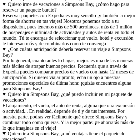
Quiero irme de vacaciones a Simpsons Bay, ¿cómo hago para
reservar un paquete barato?
Reservar paquetes con Expedia es muy sencillo ¡y también la mejor
forma de ahorrar en tus viajes! Nosotros ponemos todo a tu
disposición, pues tenemos más de 500 aerolíneas, más de 1 millón
de hospedajes e infinidad de actividades y autos de renta en todo el
mundo. Tú te encargas de seleccionar qué vuelo, hotel y excursión
te interesan más y de combinarlos como te convenga.
¿Con cuánta anticipación debería reservar un viaje a Simpsons
Bay?
Por lo general, cuanto antes lo hagas, mejor: es una de las maneras
más fáciles de atrapar buenos precios. Recuerda que a través de
Expedia puedes comparar precios de vuelos con hasta 12 meses de
anticipación. Si quieres viajar pronto, echa un ojo a nuestras
promociones especiales de última hora: ¡quizás encuentres alguna
para Simpsons Bay!
Quiero ir a Simpsons Bay, ¿qué puedo incluir en mi paquete de
vacaciones?
El alojamiento, el vuelo, el auto de renta, alguna que otra excursión
o actividad... En realidad, depende de ti y de tus intereses. Por
nuestra parte, podrás ver fácilmente qué ofrece Simpsons Bay y
combinar todo como quieras. Y la mejor parte: ¡te ahorrarás más de
lo que imaginas en el viaje!
Quiero ir a Simpsons Bay, ¿qué ventajas tiene el paquete de
vacaciones?