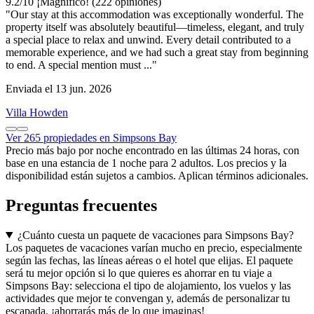
9.2
/
10
¡Magnífico! (222 opiniones)
"Our stay at this accommodation was exceptionally wonderful. The
property itself was absolutely beautiful—timeless, elegant, and truly
a special place to relax and unwind. Every detail contributed to a
memorable experience, and we had such a great stay from beginning
to end. A special mention must ..."
Enviada el 13 jun. 2026
Villa Howden
Ver 265 propiedades en Simpsons Bay
Precio más bajo por noche encontrado en las últimas 24 horas, con
base en una estancia de 1 noche para 2 adultos. Los precios y la
disponibilidad están sujetos a cambios. Aplican términos adicionales.
Preguntas frecuentes
¿Cuánto cuesta un paquete de vacaciones para Simpsons Bay?
Los paquetes de vacaciones varían mucho en precio, especialmente
según las fechas, las líneas aéreas o el hotel que elijas. El paquete
será tu mejor opción si lo que quieres es ahorrar en tu viaje a
Simpsons Bay: selecciona el tipo de alojamiento, los vuelos y las
actividades que mejor te convengan y, además de personalizar tu
escapada, ¡ahorrarás más de lo que imaginas!