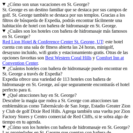
¿Cómo son unas vacaciones en St. George?
St. George es un destino familiar que se destaca por sus campos de
golf. St. George también se destaca por sus templos. Gracias a los
filtros de búsqueda de Expedia, podrás encontrar fácilmente una
habitación de hotel con bañera de hidromasaje en St. George.
¿Cuáles son los hoteles con bañera de hidromasaje más famosos
en St. George?
Red Lion Hotel & Conference Center St. George, UT
: este hotel
cuenta con una sala de fitness abierta las 24 horas, minigolf,
desayuno incluido, wifi gratis y estacionamiento gratis. Otras de las
opciones favoritas son
Best Western Coral Hills
y
Comfort Inn at
Convention Center
.
¿Cuántos hoteles con bañera de hidromasaje puedo encontrar en
St. George a través de Expedia?
Expedia ofrece una variedad de 113 hoteles con bañera de
hidromasaje en St. George, así que seguramente encontrarás el hotel
perfecto para ti.
¿Qué atracciones hay en St. George?
Descubre la magia que rodea a St. George con atracciones tan
emblemáticas como Tabernáculo de San Jorge, Estadio Greater Zion
y Club de golf Dixie Red Hills. Agrega también una vuelta por Zion
Factory Stores y Centro comercial de Red Cliffs, si te sobra algo de
tiempo en tu agenda.
¿Cómo son los hoteles con bañera de hidromasaje en St. George?
Las propiedades en St. George que cuentan con bañera de