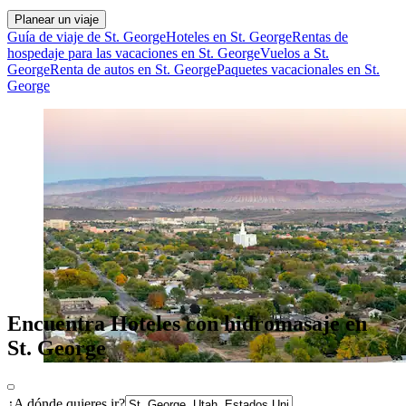
Planear un viaje
Guía de viaje de St. George
Hoteles en St. George
Rentas de
hospedaje para las vacaciones en St. George
Vuelos a St.
George
Renta de autos en St. George
Paquetes vacacionales en St.
George
Encuentra Hoteles con hidromasaje en
St. George
¿A dónde quieres ir?