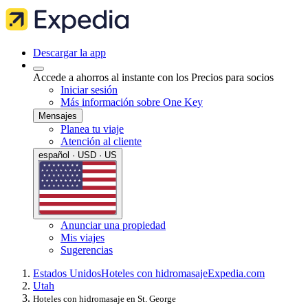
Descargar la app
Accede a ahorros al instante con los Precios para socios
Iniciar sesión
Más información sobre One Key
Mensajes
Planea tu viaje
Atención al cliente
español · USD · US
Anunciar una propiedad
Mis viajes
Sugerencias
Estados Unidos
Hoteles con hidromasaje
Expedia.com
Utah
Hoteles con hidromasaje en St. George