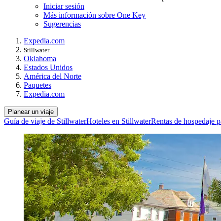
Iniciar sesión
Más información sobre One Key
Sugerencias
Expedia.com
Stillwater
Oklahoma
Estados Unidos
América del Norte
Paquetes
Expedia.com
Planear un viaje
Guía de viaje de Stillwater
Hoteles en Stillwater
Rentas de hospedaje pa