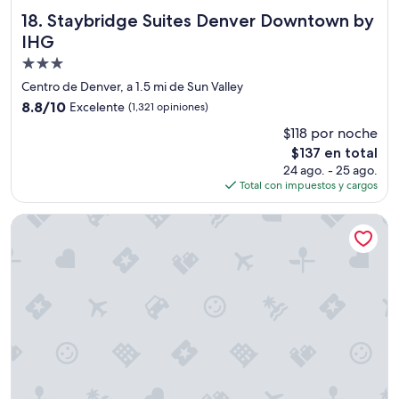
t
d
i
Staybridge Suites Denver Downtown by IHG
18. Staybridge Suites Denver Downtown by
a
e
IHG
d
n
e
Propiedad
d
s
a
de
Centro de Denver, a 1.5 mi de Sun Valley
n
s
3.0
8.8
8.8/10
Excelente
(1,321 opiniones)
e
a
estrellas
de
c
l
$118 por noche
10,
e
r
El
$137 en total
Excelente,
s
e
precio
(1,321
24 ago. - 25 ago.
a
d
actual
opiniones)
Total con impuestos y cargos
r
e
es
i
d
de
a
Residence Inn by Marriott Denver City Center
o
$137
s
r
.
y
”
l
a
c
a
l
l
e
1