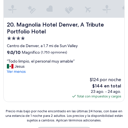
a
c
i
o
n
Magnolia Hotel Denver, A Tribute Portfolio Hotel
20. Magnolia Hotel Denver, A Tribute
e
Portfolio Hotel
s
a
Propiedad
m
de
Centro de Denver, a 1.7 mi de Sun Valley
p
4.0
9.0
9.0/10
Magnífico
(1,753 opiniones)
l
estrellas
de
i
“
“Todo limpio, el personal muy amable”
10,
a
T
Jesus
Magnífico,
s
o
Ver menos
(1,753
y
d
opiniones)
c
$124 por noche
o
ó
El
$144 en total
l
m
precio
23 ago. - 24 ago.
i
o
actual
Total con impuestos y cargos
m
d
es
p
a
de
i
s
Precio
$144
Precio más bajo por noche encontrado en las últimas 24 horas, con base en
o
,
una estancia de 1 noche para 2 adultos. Los precios y la disponibilidad están
más
,
e
sujetos a cambios. Aplican términos adicionales.
bajo
e
l
por
l