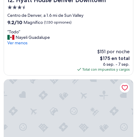
12. Hyatt House Denver Downtown
c
Propiedad
a
de
s
Centro de Denver, a 1.6 mi de Sun Valley
3.5
s
9.2
9.2/10
Magnífico
(1,130 opiniones)
i
estrellas
de
“
o
“Todo”
10,
T
n
Nayeli Guadalupe
Magnífico,
o
a
Ver menos
(1,130
d
l
opiniones)
$151 por noche
o
l
El
$175 en total
”
y
precio
6 sep. - 7 sep.
”
actual
Total con impuestos y cargos
.
es
P
de
o
Hyatt Centric Downtown Denver
$175
o
r
b
r
e
a
k
f
a
s