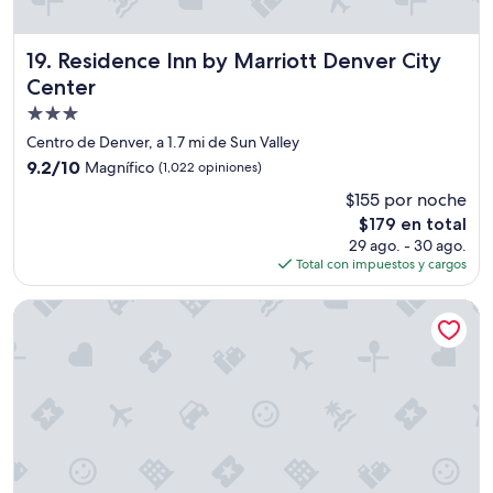
6
e
s
Residence Inn by Marriott Denver City Center
19. Residence Inn by Marriott Denver City
p
a
Center
r
Propiedad
a
de
p
Centro de Denver, a 1.7 mi de Sun Valley
3.0
e
9.2
9.2/10
Magnífico
(1,022 opiniones)
d
estrellas
de
$155 por noche
e
10,
s
El
$179 en total
Magnífico,
t
precio
(1,022
29 ago. - 30 ago.
r
actual
opiniones)
Total con impuestos y cargos
e
es
s
de
Magnolia Hotel Denver, A Tribute Portfolio Hotel
,
$179
l
a
s
h
a
b
i
t