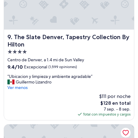
.
D
e
s
t
a
c
The Slate Denver, Tapestry Collection By Hilton
9. The Slate Denver, Tapestry Collection By
o
Hilton
l
Propiedad
a
a
de
Centro de Denver, a 1.4 mi de Sun Valley
t
4.0
9.4
9.4/10
Excepcional
(1,599 opiniones)
e
estrellas
de
n
“
“Ubicacion y limpieza y ambiente agradable”
10,
c
U
Guillermo Lizandro
Excepcional,
i
b
Ver menos
(1,599
ó
i
opiniones)
$111 por noche
n
c
d
El
$128 en total
a
e
precio
7 sep. - 8 sep.
c
M
actual
Total con impuestos y cargos
i
a
es
o
t
de
n
the Curtis Denver - a DoubleTree by Hilton Hotel
t
$128
y
,
l