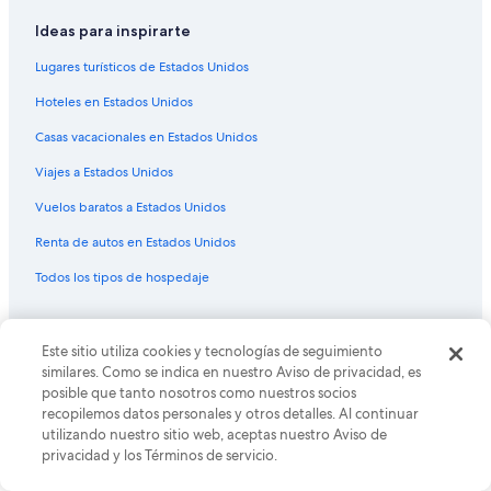
n
Hoteles con traslado del/al aeropuerto en Denver
Ideas para inspirarte
i
t
Hoteles con vista en Denver
Lugares turísticos de Estados Unidos
i
Hoteles de La Quinta Inn & Suites en Denver
v
Hoteles en Estados Unidos
a
Hoteles de Motel 6 en Denver
m
Casas vacacionales en Estados Unidos
e
Hoteles en Denver
Viajes a Estados Unidos
n
Moteles en Denver
t
Vuelos baratos a Estados Unidos
e
Hoteles 5 estrellas en Villa Park
r
Renta de autos en Estados Unidos
e
Hoteles cerca de Estación de tren Union de Denver
g
Todos los tipos de hospedaje
Hoteles cerca de Downtown Aquarium de Denver
r
e
Hoteles en Lincoln Park
Políticas
s
Este sitio utiliza cookies y tecnologías de seguimiento
a
Hoteles cerca de Parque de Sloan's Lake
Privacidad
similares. Como se indica en nuestro Aviso de privacidad, es
r
Hoteles cerca de Estadio Ball Arena
í
posible que tanto nosotros como nuestros socios
Cookies
a
recopilemos datos personales y otros detalles. Al continuar
Hoteles con bar en Jefferson Park
.
utilizando nuestro sitio web, aceptas nuestro Aviso de
Términos de uso
”
privacidad y los Términos de servicio.
Hoteles de La Quinta Inn & Suites en Jefferson Park
Términos y condiciones de One Key™