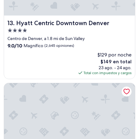
t
.
O
n
Hyatt Centric Downtown Denver
13. Hyatt Centric Downtown Denver
a
Propiedad
r
de
r
Centro de Denver, a 1.8 mi de Sun Valley
4.0
i
9.0
9.0/10
Magnífico
(2,645 opiniones)
v
estrellas
de
$129 por noche
a
10,
l
El
$149 en total
Magnífico,
f
precio
(2,645
23 ago. - 24 ago.
o
actual
opiniones)
Total con impuestos y cargos
r
es
c
de
Holiday Inn Express Denver Downtown by IHG
h
$149
e
c
k
-
i
n
,
p
a