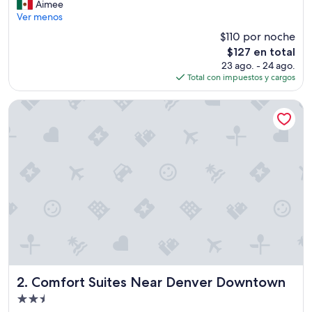
H
Aimee
Excelente,
a
Ver menos
(319
b
opiniones)
$110 por noche
i
El
$127 en total
t
precio
23 ago. - 24 ago.
a
actual
Total con impuestos y cargos
c
es
i
de
ó
Comfort Suites Near Denver Downtown
$127
n
l
i
m
p
i
a
”
Comfort Suites Near Denver Downtown
2. Comfort Suites Near Denver Downtown
Propiedad