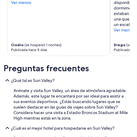
Ver menos
disponibles
u
a
dormimos en
y
cambios.
estaban nad
b
Aplican
una queja. 
u
términos
un excelente
e
adicionales.
Ver menos
n
e
s
Clodio
(se hospedó 1 noches)
Diego
(se ho
p
Publicada hace 5 días
Publicada hace
a
c
i
Preguntas frecuentes
o
.
E
¿Qué tal es Sun Valley?
l
Anímate y visita Sun Valley, un área de atmósfera agradable.
e
Además, este lugar te encantará por ser ideal para asistir a
s
sus eventos deportivos. ¿Estás buscando lugares que se
t
suelen destacar en las guías de viajes sobre Sun Valley?
a
Considera hacer una visita a Estadio Broncos Stadium at Mile
c
High mientras estás en la zona.
i
o
¿Cuál es el mejor hotel para hospedarse en Sun Valley?
n
a