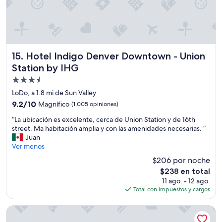
k
e
f
b
y
o
Hotel Indigo Denver Downtown - Union Station by IHG
t
15. Hotel Indigo Denver Downtown - Union
h
Station by IHG
e
Propiedad
r
“
de
LoDo, a 1.8 mi de Sun Valley
g
3.5
9.2
9.2/10
Magnífico
(1,005 opiniones)
u
estrellas
de
e
“
“La ubicación es excelente, cerca de Union Station y de 16th
10,
s
L
street. Ma habitación amplia y con las amenidades necesarias. ”
Magnífico,
t
a
Juan
(1,005
s
u
Ver menos
opiniones)
”
b
$206 por noche
a
i
n
El
$238 en total
c
d
precio
11 ago. - 12 ago.
a
s
actual
Total con impuestos y cargos
c
t
es
i
a
de
ó
Sonesta Denver Downtown
f
$238
n