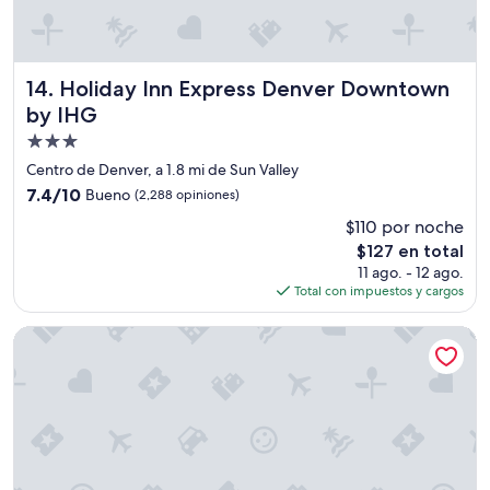
r
k
i
n
Holiday Inn Express Denver Downtown by IHG
14. Holiday Inn Express Denver Downtown
g
by IHG
g
a
Propiedad
r
de
Centro de Denver, a 1.8 mi de Sun Valley
a
3.0
7.4
7.4/10
Bueno
(2,288 opiniones)
g
estrellas
de
e
$110 por noche
10,
a
El
$127 en total
Bueno,
c
precio
(2,288
11 ago. - 12 ago.
c
actual
opiniones)
Total con impuestos y cargos
e
es
s
de
s
Hotel Indigo Denver Downtown - Union Station by IHG
$127
w
a
s
b
l
o
c