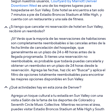
Según nuestros usuarios,
Courtyard by Marriott Denver
m
Downtown West
es uno de los mejores lugares para
i
hospedarse en Sun Valley. Este hotel se encuentra a tan solo
e
7 minutos a pie de Estadio Broncos Stadium at Mile High, y
n
cuenta con un restaurante y una sala de fitness.
t
o
¿Si tengo que cancelar mi reservación de hotel en Sun Valley,
e
recibiré un reembolso?
s
¡Sí! Verás que la mayoría de las reservaciones de habitaciones
c
son completamente reembolsables si las cancelas antes de la
a
fecha límite de cancelación del hospedaje, que
r
generalmente es un plazo de 24 o 48 horas antes de la
o
llegada programada. Si tienes una reservación no
p
reembolsable, es probable que todavía puedas cancelarla y
e
obtener un reembolso en un plazo de 24 horas desde la
r
reservación. Agrega las fechas, haz clic en "Buscar" y aplica el
o
filtro de opciones totalmente reembolsables para encontrar
a
las mejores opciones disponibles en Sun Valley.
l
r
¿Qué actividades hay en esta zona de Denver?
e
d
Agrega un toque cultural a tu estadía en Sun Valley con una
e
visita a Salón de la fama de los deportes de Colorado y
d
Seventh Circle Music Collective. Mientras recorres el área,
o
puedes visitar Estadio Broncos Stadium at Mile High y South
r