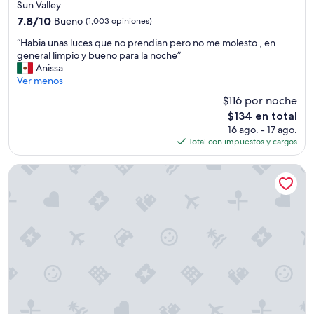
de
Sun Valley
2.5
7.8
7.8/10
Bueno
(1,003 opiniones)
estrellas
de
“
“Habia unas luces que no prendian pero no me molesto , en
10,
H
general limpio y bueno para la noche”
Bueno,
a
Anissa
(1,003
b
Ver menos
opiniones)
i
$116 por noche
a
El
$134 en total
u
precio
16 ago. - 17 ago.
n
actual
Total con impuestos y cargos
a
es
s
de
l
MainStay Suites Near Denver Downtown
$134
u
c
e
s
q
u
e
n
o
p
r