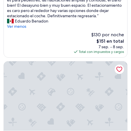
Magnífico,
i
a
bien! El desayuno bien y muy buen espacio. El estacionamiento
(2,267
t
u
es caro pero al rededor hay varias opciones donde dejar
opiniones)
a
b
estacionado el coche. Definitivamente regresaría.”
c
i
Eduardo Benadon
i
c
Ver menos
ó
a
$130 por noche
n
c
a
El
$151 en total
i
m
precio
7 sep. - 8 sep.
ó
p
actual
Total con impuestos y cargos
n
l
es
e
i
de
s
Staybridge Suites Denver Downtown by IHG
a
$151
m
y
u
c
y
o
b
n
u
l
e
a
n
s
a
a
,
m
h
e
a
n
y
i