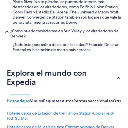
Platte River. No te pierdas los puntos de interés más
h
destacados en los alrededores, como Edificio Union Station,
a
Coors Field y Estadio Ball Arena. The Junkyard y Meow Wolf
y
Denver Convergence Station también son lugares que vale la
v
pena visitar mientras recorres Denver.
a
r
¿Cómo puedo trasladarme en Sun Valley y los alrededores de
i
Denver?
a
¿Todo listo para salir a descubrir la ciudad? Estación Decatur
s
Federal es la estación de metro más cercana.
o
p
c
i
o
Explora el mundo con
n
Expedia
e
s
d
o
Hospedajes
Vuelos
Paquetes
Autos
Rentas vacacionales
Otros
M
n
d
e
Hoteles cerca de Estación de tren Union Station-Coors Field-
d
16th St. Mall
e
Hoteles cerca de Museo de Arte Contemporáneo de Denver
j