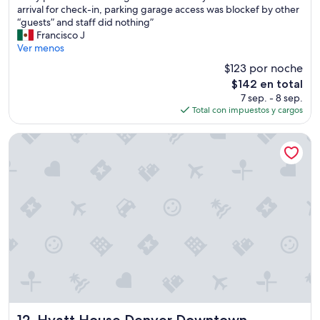
V
arrival for check-in, parking garage access was blockef by other
Excelente,
e
“guests” and staff did nothing”
(2,016
r
Francisco J
opiniones)
y
Ver menos
p
$123 por noche
o
El
$142 en total
o
precio
7 sep. - 8 sep.
r
actual
Total con impuestos y cargos
r
es
o
de
o
Hyatt House Denver Downtown
$142
m
c
l
e
a
n
i
n
g
a
n
d
“
o
Hyatt House Denver Downtown