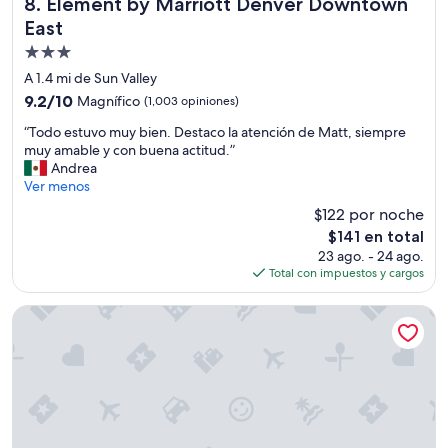
Element by Marriott Denver Downtown East
8. Element by Marriott Denver Downtown
e
s
East
a
Propiedad
y
de
A 1.4 mi de Sun Valley
u
3.0
n
9.2
9.2/10
Magnífico
(1,003 opiniones)
o
estrellas
de
“
“Todo estuvo muy bien. Destaco la atención de Matt, siempre
”
10,
T
muy amable y con buena actitud.”
Magnífico,
o
Andrea
(1,003
d
Ver menos
opiniones)
o
$122 por noche
e
El
$141 en total
s
precio
23 ago. - 24 ago.
t
actual
Total con impuestos y cargos
u
es
v
de
o
The Slate Denver, Tapestry Collection By Hilton
$141
m
u
y
b
i
e
n