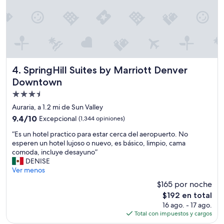
r
e
e
n
g
e
a
r
d
a
e
l
r
l
a
i
SpringHill Suites by Marriott Denver Downtown
4. SpringHill Suites by Marriott Denver
y
m
Downtown
e
p
Propiedad
l
i
p
o
de
Auraria, a 1.2 mi de Sun Valley
i
y
3.5
9.4
9.4/10
Excepcional
(1,344 opiniones)
s
b
estrellas
de
o
u
“
“Es un hotel practico para estar cerca del aeropuerto. No
10,
d
e
E
esperen un hotel lujoso o nuevo, es básico, limpio, cama
Excepcional,
e
n
s
comoda, incluye desayuno”
(1,344
l
o
u
DENISE
opiniones)
b
p
n
Ver menos
a
a
h
$165 por noche
ñ
r
o
o
a
El
$192 en total
t
e
l
precio
16 ago. - 17 ago.
e
s
a
actual
Total con impuestos y cargos
l
t
n
es
p