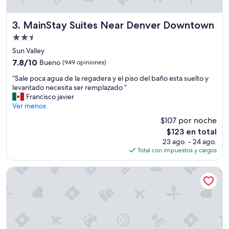
e
n
d
MainStay Suites Near Denver Downtown
3. MainStay Suites Near Denver Downtown
i
Propiedad
a
de
n
Sun Valley
2.5
p
7.8
7.8/10
Bueno
(949 opiniones)
e
estrellas
de
“
r
“Sale poca agua de la regadera y el piso del baño esta suelto y
10,
S
o
levantado necesita ser remplazado ”
Bueno,
a
n
Francisco javier
(949
l
o
Ver menos
opiniones)
e
m
$107 por noche
p
e
El
$123 en total
o
m
precio
23 ago. - 24 ago.
c
o
actual
Total con impuestos y cargos
a
l
es
a
e
de
g
s
SpringHill Suites by Marriott Denver Downtown
$123
u
t
a
o
d
,
e
e
l
n
a
g