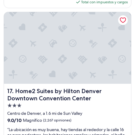
actual
Total con impuestos y cargos
n
t
es
t
a
de
e
t
Home2 Suites by Hilton Denver Downtown Convention Cen
$155
”
i
o
n
y
d
e
1
6
t
h
s
t
r
e
Home2 Suites by Hilton Denver Downtown Convention Ce
17. Home2 Suites by Hilton Denver
e
Downtown Convention Center
t
Propiedad
.
M
de
Centro de Denver, a 1.6 mi de Sun Valley
a
3.0
9.0
9.0/10
Magnífico
(2,267 opiniones)
h
estrellas
de
a
“
“La ubicación es muy buena, hay tiendas al rededor y la calle 16
10,
b
L
es para pedestres, las habitaciones amplias y cómodas, el baño