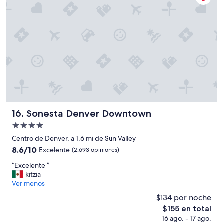
f
e
d
s
i
e
d
x
n
c
o
e
t
l
h
e
i
n
n
t
g
e
”
,
c
Sonesta Denver Downtown
16. Sonesta Denver Downtown
e
Propiedad
r
de
c
Centro de Denver, a 1.6 mi de Sun Valley
4.0
a
8.6
8.6/10
Excelente
(2,693 opiniones)
d
estrellas
de
“
e
“Excelente ”
10,
E
U
kitzia
Excelente,
x
n
Ver menos
(2,693
c
i
opiniones)
$134 por noche
e
o
El
$155 en total
l
n
precio
16 ago. - 17 ago.
e
S