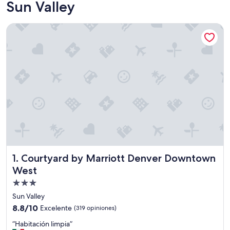
Sun Valley
Courtyard by Marriott Denver Downtown West
Courtyard by Marriott Denver Downtown West
1. Courtyard by Marriott Denver Downtown
West
Propiedad
de
Sun Valley
3.0
8.8
8.8/10
Excelente
(319 opiniones)
estrellas
de
“
“Habitación limpia”
10,