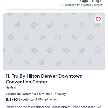
precio
16 ago. - 17 ago.
a
”
actual
Total con impuestos y cargos
c
es
t
de
Tru By Hilton Denver Downtown Convention Center
i
$151
t
u
d
.
”
Tru By Hilton Denver Downtown Convention Center
11. Tru By Hilton Denver Downtown
Convention Center
Propiedad
de
Centro de Denver, a 1.6 mi de Sun Valley
2.5
8.8
8.8/10
Excelente
(2,016 opiniones)
estrellas
de
“
“Very poor room cleaning and “ocassionally”. Poor breakfast. On
10,