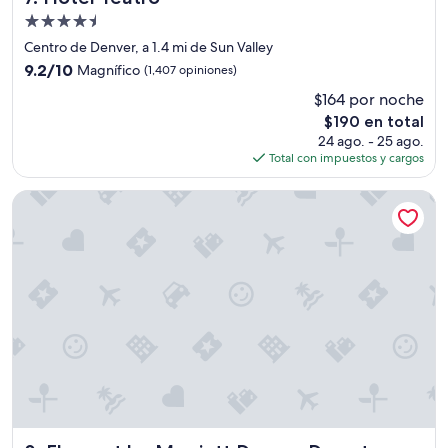
i
Propiedad
m
p
de
Centro de Denver, a 1.4 mi de Sun Valley
i
4.5
9.2
9.2/10
Magnífico
(1,407 opiniones)
o
estrellas
de
,
$164 por noche
10,
c
El
$190 en total
Magnífico,
a
precio
(1,407
24 ago. - 25 ago.
m
actual
opiniones)
Total con impuestos y cargos
a
es
c
de
Element by Marriott Denver Downtown East
o
$190
m
o
d
a
,
i
n
c
l
u
y
e
d