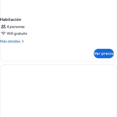
Habitación
4 personas
Wifi gratuito
Más
Más detalles
detalles
sobre
Ver precio
Habitación