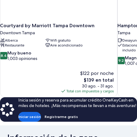
Courtyard by Marriott Tampa Downtown
Hampton
Downtown Tampa
Tampa
Alberca
Wifi gratuito
Desayuno
Restaurante
Aire acondicionado
Estacion
incluido
8.4
Muy bueno
8.4
9.2
Magní
de
1,003 opiniones
9.2
de
1,007 
10,
10,
Muy
$122 por noche
Magnífico
bueno,
El
1,007
$139 en total
1,003
precio
opiniones
opiniones
30 ago. - 31 ago.
actual
Total con impuestos y cargos
es
Inicia sesión y reserva para acumular crédito OneKeyCash en
de
miles de hoteles. ¡Más recompensas te llevan a más aventuras!
$139
Iniciar sesión
Registrarme gratis