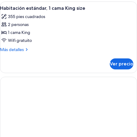
2
Abrir
Habitación de hotel con una cama gran
9
camas
Habitación estándar, 1 cama King size
todas
Queen
355 pies cuadrados
size
las
2 personas
fotos
de
1 cama King
Habitación
Wifi gratuito
estándar,
Más
Más detalles
1
detalles
cama
sobre
Ver precio
Habitación
King
estándar,
size
1
cama
King
size