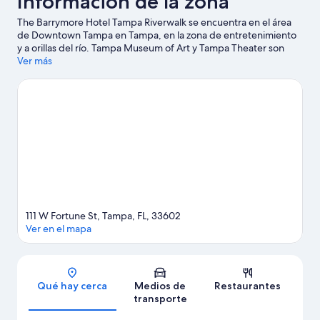
Información de la zona
The Barrymore Hotel Tampa Riverwalk se encuentra en el área
de Downtown Tampa en Tampa, en la zona de entretenimiento
y a orillas del río. Tampa Museum of Art y Tampa Theater son
lugares culturales emblemáticos, y algunos de los puntos de
Ver más
interés más conocidos del área incluyen Florida Aquarium y
ZooTampa en Lowry Park. Asiste a un evento o partido en
Estadio Raymond James, y haz algo de tiempo para conocer
Parque temático Busch Gardens de la bahía de Tampa, una de
las atracciones imperdibles del lugar. Las actividades como
kayaks y snorkel ofrecen una gran oportunidad de disfrutar del
agua y, si buscas un poco de adrenalina, puedes hacer paseos a
pie o ciclismo en senderos y tours ecológicos en los alrededores.
Visita nuestra guía de Tampa
111 W Fortune St, Tampa, FL, 33602
Ver en el mapa
Sección del mapa
Qué hay cerca
Medios de
Restaurantes
transporte