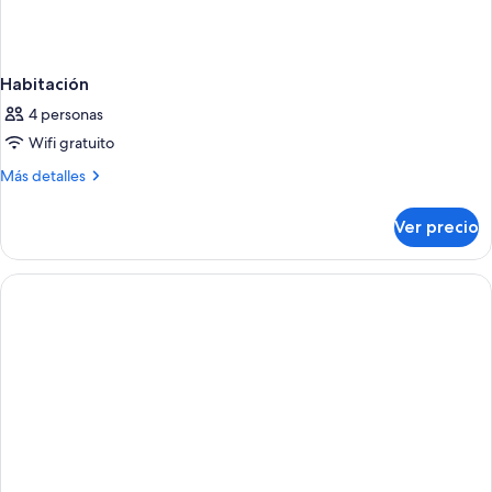
Habitación
4 personas
Wifi gratuito
Más
Más detalles
detalles
sobre
Ver precio
Habitación