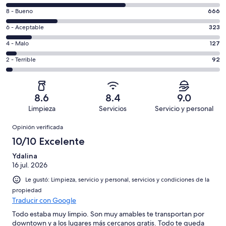
de
Puntuación
8 - Bueno
666
10,
de
es
Puntuación
6 - Aceptable
323
8,
decir,
de
es
Puntuación
4 - Malo
127
Excelente.
6,
decir,
de
Basada
es
Puntuación
2 - Terrible
92
Bueno.
4,
en
decir,
de
Basada
es
1551
Aceptable.
2,
en
decir,
de
Basada
es
666
Malo.
8.6
8.4
9.0
2759
en
decir,
de
Basada
Limpieza
Servicios
Servicio y personal
opiniones
323
Terrible.
2759
en
Opiniones
de
Basada
opiniones
Opinión verificada
127
2759
en
de
10/10 Excelente
opiniones
92
2759
de
Ydalina
opiniones
16 jul. 2026
2759
opiniones
Le gustó: Limpieza, servicio y personal, servicios y condiciones de la
propiedad
Traducir con Google
Todo estaba muy limpio. Son muy amables te transportan por
downtown y a los lugares más cercanos gratis. Todo te queda