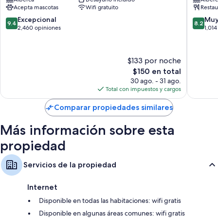
Downtown
Downto
Acepta mascotas
Wifi gratuito
Restau
Channel
Tampa
Las 332 habitaciones tienen comodidades como aire acondicionado, al
District
9.4
8.2
Excepcional
Muy
igual que detalles como wifi gratis y servicio a la habitación. Los
9.4
8.2
Downtown
de
de
2,460 opiniones
1,014
huéspedes destacan de manera positiva la limpieza de las habitaciones.
Tampa
10,
10,
Otros servicios que también encontrarás son:
Excepcional,
Muy
2,460
bueno,
$133 por noche
Baños con tinas con regadera y secadoras de cabello
opiniones
1,014
El
$150 en total
opinion
Televisiones LCD de 42 pulgadas con canales de televisión premium
precio
30 ago. - 31 ago.
Microondas (previa solicitud), cafeteras y servicio de limpieza diario
actual
Total con impuestos y cargos
es
de
Comparar propiedades similares
$150
Más información sobre esta
propiedad
Servicios de la propiedad
Internet
Disponible en todas las habitaciones: wifi gratis
Disponible en algunas áreas comunes: wifi gratis