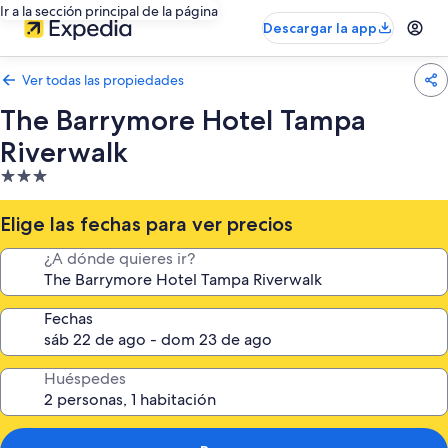
Ir a la sección principal de la página
Descargar la app
Ver todas las propiedades
The Barrymore Hotel Tampa
Riverwalk
Propiedad
de
3.0
Elige las fechas para ver precios
estrellas
¿A dónde quieres ir?
Fechas
Huéspedes