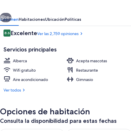
Hotel
Tampa
erior
Siguiente
Riverwalk
38+
Resumen
Habitaciones
Ubicación
Políticas
Opiniones
Excelente
8.6
Ver las 2,759 opiniones
8.6 de 10,
Servicios principales
Alberca
Acepta mascotas
Wifi gratuito
Restaurante
Aire acondicionado
Gimnasio
Sala de estar en el lobby
Ver todos
Opciones de habitación
Consulta la disponibilidad para estas fechas