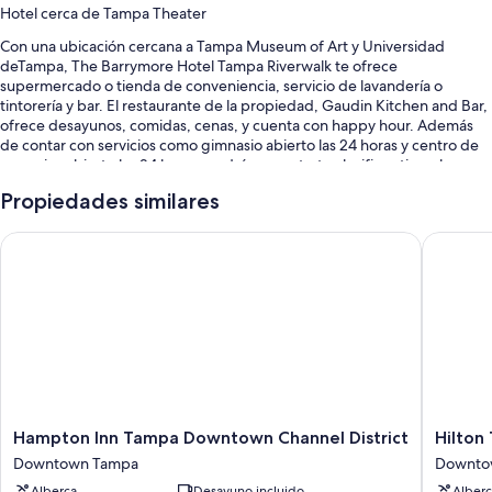
Hotel cerca de Tampa Theater
Con una ubicación cercana a Tampa Museum of Art y Universidad
deTampa, The Barrymore Hotel Tampa Riverwalk te ofrece
supermercado o tienda de conveniencia, servicio de lavandería o
tintorería y bar. El restaurante de la propiedad, Gaudin Kitchen and Bar,
ofrece desayunos, comidas, cenas, y cuenta con happy hour. Además
de contar con servicios como gimnasio abierto las 24 horas y centro de
negocios abierto las 24 horas, podrás conectarte al wifi gratis en las
habitaciones.
Propiedades similares
También te encantarán estos servicios:
Hampton Inn Tampa Downtown Channel District
Hilton 
Alberca al aire libre
Desayuno a la carta (con cargo), traslado por la zona gratis y
estacionamiento (con cargo)
Servicio de organización de bodas, salón de fiestas y servicio de
concierge
Salón de baile, máquina expendedora y no se permite fumar en la
propiedad
Los clientes comparten opiniones positivas de aspectos como la
Hampton
Hilton
Hampton Inn Tampa Downtown Channel District
Hilto
variedad de restaurantes, la atención del personal y la ubicación
Inn
Tampa
Downtown Tampa
Downto
Tampa
Downto
Características de la habitación
Alberca
Desayuno incluido
Alberc