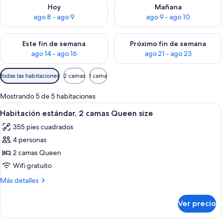
Consulta la disponibilidad para hoy ago 8 - ago 9
Consulta la disponibilidad pa
Hoy
Mañana
ago 8 - ago 9
ago 9 - ago 10
Consulta la disponibilidad para este fin de semana ago 14 - ag
Consulta la disponibilidad pa
Este fin de semana
Próximo fin de semana
ago 14 - ago 16
ago 21 - ago 23
Filtros
Todas las habitaciones
2 camas
1 cama
disponibles
para
Mostrando 5 de 5 habitaciones
las
Abrir
Habitación de hotel con dos camas, tel
11
Habitación estándar, 2 camas Queen size
habitaciones
todas
355 pies cuadrados
las
4 personas
fotos
de
2 camas Queen
Habitación
Wifi gratuito
estándar,
Más
Más detalles
2
detalles
camas
sobre
Ver precio
Habitación
Queen
estándar,
size