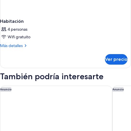
Habitación
4 personas
Wifi gratuito
Más
Más detalles
detalles
sobre
Ver precio
Habitación
También podría interesarte
Courtyard by Marriott Tampa Downtown
Hampton 
Anuncio
Anuncio