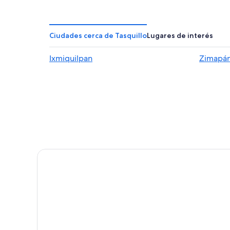
Hoteles en Cardonal
Hoteles en Progreso de Obregón
Cabañas en Ixmiquilpan
Ciudades cerca de Tasquillo
Lugares de interés
Hoteles todo incluido en Ixmiquilpan
Ixmiquilpan
Zimapá
Hoteles que aceptan mascotas en Ixmiquilpan
Hoteles 3 estrellas en Tecozautla
Cabañas en Tecozautla
Hoteles de lujo en Tecozautla
Hoteles en Tecozautla
Hoteles 3 estrellas en Zimapán
Hoteles en Zimapán