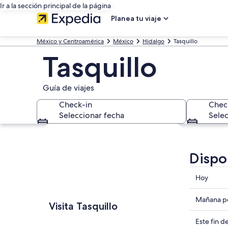
Ir a la sección principal de la página
Planea tu viaje
México y Centroamérica
México
Hidalgo
Tasquillo
Tasquillo
Guía de viajes
Check-in
Chec
Seleccionar fecha
Selec
Explorar mapa
Dispo
Consulta
Hoy
precios
en
Consulta
Mañana po
Visita Tasquillo
Tasquillo
precios
para
en
Consulta
Este fin 