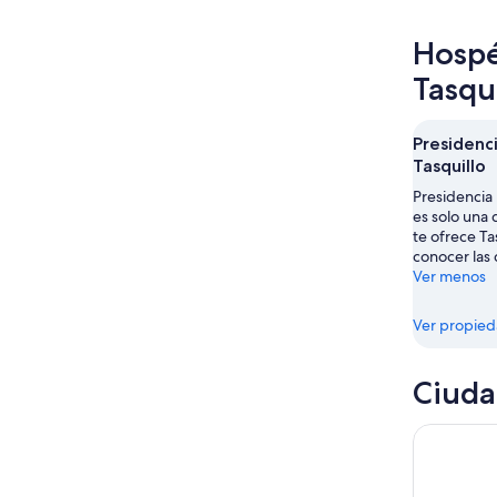
hoy,
Tasquillo
precios
7
para
en
Hospé
ago
mañana
Tasquillo
-
por
para
Tasqui
8
la
este
ago
noche,
fin
Presidenc
8
de
Tasquillo
ago
semana,
-
7
Presidencia 
es solo una 
9
ago
te ofrece Ta
ago
-
conocer las
9
Ver menos
ago
Ver propie
Ciuda