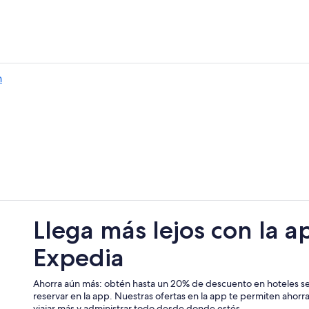
Hoteles 2 estrellas en Progreso d
Hoteles 3 estrellas en Ixmiquilpan
Apartamentos en Ixmiquilpan
Hoteles con alberca en Ixmiquilpan
n
Hoteles en Ixmiquilpan
Hoteles 5 estrellas en Tecozautla
Casas vacacionales en Tecozautla
Hoteles con parque acuático en Te
Hoteles 2 estrellas en Zimapán
Hoteles de lujo en Zimapán
Hoteles cerca de Parque EcoAlber
Llega más lejos con la a
Expedia
Ahorra aún más: obtén hasta un 20% de descuento en hoteles se
reservar en la app. Nuestras ofertas en la app te permiten ahor
viajar más y administrar todo desde donde estés.