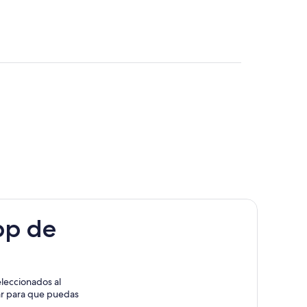
e Obregón
cozautla
to
pp de
leccionados al
rar para que puedas