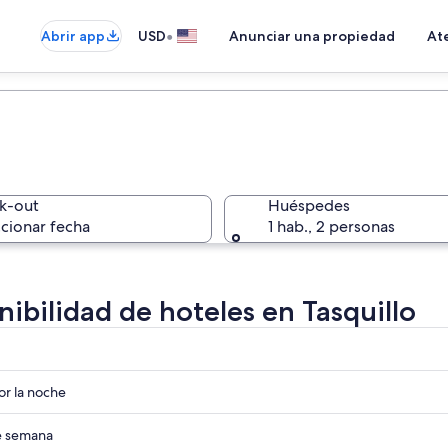
•
Abrir app
USD
Anunciar una propiedad
Ate
k-out
Huéspedes
cionar fecha
1 hab., 2 personas
nibilidad de hoteles en Tasquillo
r
r
r la noche
r
de semana