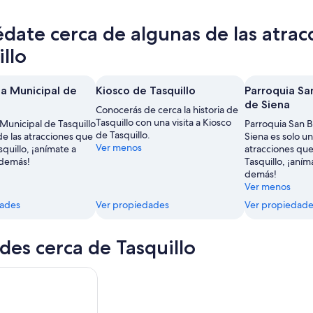
date cerca de algunas de las atrac
llo
ia Municipal de
Kiosco de Tasquillo
Parroquia Sa
de Siena
Conocerás de cerca la historia de
Tasquillo con una visita a Kiosco
Municipal de Tasquillo
Parroquia San 
de Tasquillo.
de las atracciones que
Siena es solo un
Ver menos
squillo, ¡anímate a
atracciones que
 demás!
Tasquillo, ¡aním
demás!
Ver menos
dades
Ver propiedades
Ver propiedade
des cerca de Tasquillo