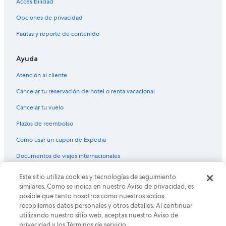
Accesibilidad
Opciones de privacidad
Pautas y reporte de contenido
Ayuda
Atención al cliente
Cancelar tu reservación de hotel o renta vacacional
Cancelar tu vuelo
Plazos de reembolso
Cómo usar un cupón de Expedia
Documentos de viajes internacionales
Este sitio utiliza cookies y tecnologías de seguimiento
© 2026 Expedia, Inc., una empresa de Expedia Group. Todos los
derechos reservados. Expedia y el logo de Expedia son marcas
similares. Como se indica en nuestro Aviso de privacidad, es
registradas o marcas comerciales de Expedia, Inc. CST# 2029030-50.
posible que tanto nosotros como nuestros socios
recopilemos datos personales y otros detalles. Al continuar
utilizando nuestro sitio web, aceptas nuestro Aviso de
privacidad y los Términos de servicio.