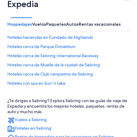
Expedia
Hospedajes
Vuelos
Paquetes
Autos
Rentas vacacionales
Hoteles haciendas en Condado de Highlands
Hoteles cerca de Parque Donaldson
Hoteles cerca de Sebring International Raceway
Hoteles cerca de Muelle de la ciudad de Sebring
Hoteles cerca de Club campestre de Sebring
Hoteles con spa en Sun 'n Lake
Hoteles todo incluido en Sun 'n Lake
¿Te diriges a Sebring? Explora Sebring con las guías de viaje de
Hoteles cerca de viñedos en Sun 'n Lake
Expedia y encuentra los mejores hoteles, paquetes, rentas de
Hoteles en Sun 'n Lake
auto y mucho más.
Vuelos a Sebring
Hoteles cerca de Club de campo Harder Hall
Hoteles en Sebring
Casas de campo en Avon Park
Rentas de hospedaje para las vacaciones en Sebring