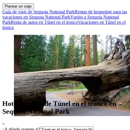
Planear un viaje
Guía de viaje de Sequoia National Park
Rentas de hospedaje para las
vacaciones en Sequoia National Park
Vuelos a Sequoia National
Park
Renta de autos en Túnel en el tronco
Vacaciones en Túnel en el
tronco
Hoteles cerca de Túnel en el tronco en
Sequoia National Park
¿A dónde quieres ir?