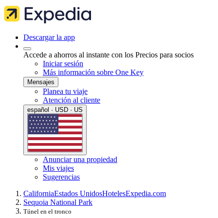
Descargar la app
Accede a ahorros al instante con los Precios para socios
Iniciar sesión
Más información sobre One Key
Mensajes
Planea tu viaje
Atención al cliente
español · USD · US
Anunciar una propiedad
Mis viajes
Sugerencias
California
Estados Unidos
Hoteles
Expedia.com
Sequoia National Park
Túnel en el tronco