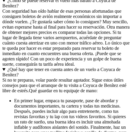
¿Cómo se puede reservar el vuelo más barato a Coyuca de
Benítez?
Con seguridad has oído hablar de esas personas afortunadas que
consiguen boletos de avión realmente económicos sin importar a
dónde vuelen. ¿Te gustaría saber cómo lo consiguen? Muy sencillo,
evitan esperarse hasta al final para hacer su reservación. Otra manera
de obtener mejores precios es comparar todas las opciones. Si tu
lugar de llegada tiene varios aeropuertos, acuérdate de preguntar
cuánto cuesta aterrizar en uno con menor tráfico aéreo. Lo único que
te queda por hacer es estar preparado para reservar tu boleto de
inmediato en cuanto encuentres una buena oferta. ¡Puede que se
agoten rápido! Con un poco de experiencia y un golpe de buena
suerte, conseguirás tu tarifa aérea ideal.
¿Qué hay que tener en cuenta antes de un vuelo a Coyuca de
Benítez?
Si no te preparas, volar puede resultar agotador. Sigue estos útiles
consejos para que el arranque de tu visita a Coyuca de Benítez esté
libre de estrés.
Qué guardar en tu equipaje de mano:
En primer lugar, empaca tu pasaporte, pase de abordar y
documentos importantes, tu cartera y todas tus medicinas.
Después, puedes incluir algo para entretenerte, como tus
revistas favoritas y tu lap con tus videos favoritos. Si quieres
un rato de sueño, una buena idea es incluir una almohada
inflable y audífonos aislantes del sonido. Finalmente, haz un