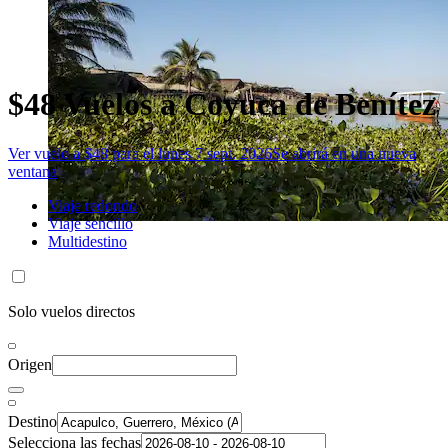
$48 Vuelos a Coyuca de Benítez
Ver vuelo a $48 para el lunes 7 sept. 2026
Se abrirá en una nueva
ventana
Viaje redondo
Viaje sencillo
Multidestino
Solo vuelos directos
Origen
Destino
Selecciona las fechas