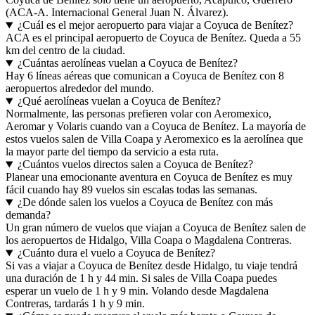
(ACA-A. Internacional General Juan N. Álvarez).
¿Cuál es el mejor aeropuerto para viajar a Coyuca de Benítez?
ACA es el principal aeropuerto de Coyuca de Benítez. Queda a 55
km del centro de la ciudad.
¿Cuántas aerolíneas vuelan a Coyuca de Benítez?
Hay 6 líneas aéreas que comunican a Coyuca de Benítez con 8
aeropuertos alrededor del mundo.
¿Qué aerolíneas vuelan a Coyuca de Benítez?
Normalmente, las personas prefieren volar con Aeromexico,
Aeromar y Volaris cuando van a Coyuca de Benítez. La mayoría de
estos vuelos salen de Villa Coapa y Aeromexico es la aerolínea que
la mayor parte del tiempo da servicio a esta ruta.
¿Cuántos vuelos directos salen a Coyuca de Benítez?
Planear una emocionante aventura en Coyuca de Benítez es muy
fácil cuando hay 89 vuelos sin escalas todas las semanas.
¿De dónde salen los vuelos a Coyuca de Benítez con más
demanda?
Un gran número de vuelos que viajan a Coyuca de Benítez salen de
los aeropuertos de Hidalgo, Villa Coapa o Magdalena Contreras.
¿Cuánto dura el vuelo a Coyuca de Benítez?
Si vas a viajar a Coyuca de Benítez desde Hidalgo, tu viaje tendrá
una duración de 1 h y 44 min. Si sales de Villa Coapa puedes
esperar un vuelo de 1 h y 9 min. Volando desde Magdalena
Contreras, tardarás 1 h y 9 min.