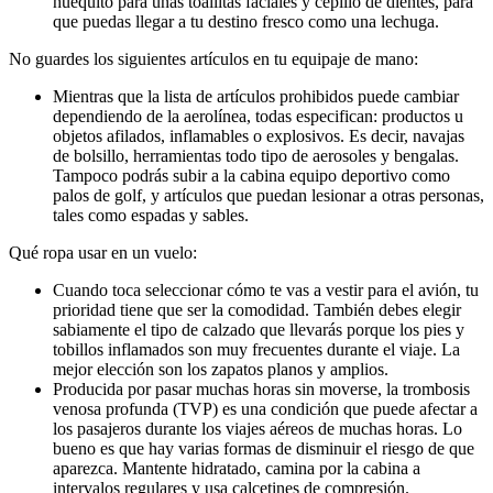
huequito para unas toallitas faciales y cepillo de dientes, para
que puedas llegar a tu destino fresco como una lechuga.
No guardes los siguientes artículos en tu equipaje de mano:
Mientras que la lista de artículos prohibidos puede cambiar
dependiendo de la aerolínea, todas especifican: productos u
objetos afilados, inflamables o explosivos. Es decir, navajas
de bolsillo, herramientas todo tipo de aerosoles y bengalas.
Tampoco podrás subir a la cabina equipo deportivo como
palos de golf, y artículos que puedan lesionar a otras personas,
tales como espadas y sables.
Qué ropa usar en un vuelo:
Cuando toca seleccionar cómo te vas a vestir para el avión, tu
prioridad tiene que ser la comodidad. También debes elegir
sabiamente el tipo de calzado que llevarás porque los pies y
tobillos inflamados son muy frecuentes durante el viaje. La
mejor elección son los zapatos planos y amplios.
Producida por pasar muchas horas sin moverse, la trombosis
venosa profunda (TVP) es una condición que puede afectar a
los pasajeros durante los viajes aéreos de muchas horas. Lo
bueno es que hay varias formas de disminuir el riesgo de que
aparezca. Mantente hidratado, camina por la cabina a
intervalos regulares y usa calcetines de compresión.