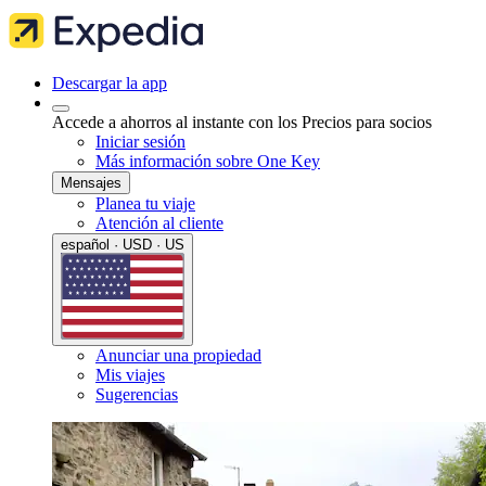
Descargar la app
Accede a ahorros al instante con los Precios para socios
Iniciar sesión
Más información sobre One Key
Mensajes
Planea tu viaje
Atención al cliente
español · USD · US
Anunciar una propiedad
Mis viajes
Sugerencias