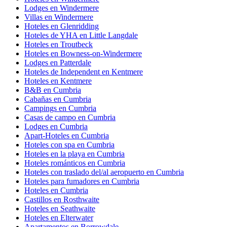
Lodges en Windermere
Villas en Windermere
Hoteles en Glenridding
Hoteles de YHA en Little Langdale
Hoteles en Troutbeck
Hoteles en Bowness-on-Windermere
Lodges en Patterdale
Hoteles de Independent en Kentmere
Hoteles en Kentmere
B&B en Cumbria
Cabañas en Cumbria
Campings en Cumbria
Casas de campo en Cumbria
Lodges en Cumbria
Apart-Hoteles en Cumbria
Hoteles con spa en Cumbria
Hoteles en la playa en Cumbria
Hoteles románticos en Cumbria
Hoteles con traslado del/al aeropuerto en Cumbria
Hoteles para fumadores en Cumbria
Hoteles en Cumbria
Castillos en Rosthwaite
Hoteles en Seathwaite
Hoteles en Elterwater
Apartamentos en Borrowdale