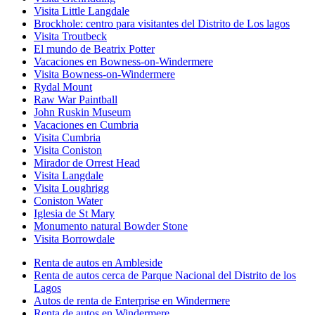
Visita Little Langdale
Brockhole: centro para visitantes del Distrito de Los lagos
Visita Troutbeck
El mundo de Beatrix Potter
Vacaciones en Bowness-on-Windermere
Visita Bowness-on-Windermere
Rydal Mount
Raw War Paintball
John Ruskin Museum
Vacaciones en Cumbria
Visita Cumbria
Visita Coniston
Mirador de Orrest Head
Visita Langdale
Visita Loughrigg
Coniston Water
Iglesia de St Mary
Monumento natural Bowder Stone
Visita Borrowdale
Renta de autos en Ambleside
Renta de autos cerca de Parque Nacional del Distrito de los
Lagos
Autos de renta de Enterprise en Windermere
Renta de autos en Windermere