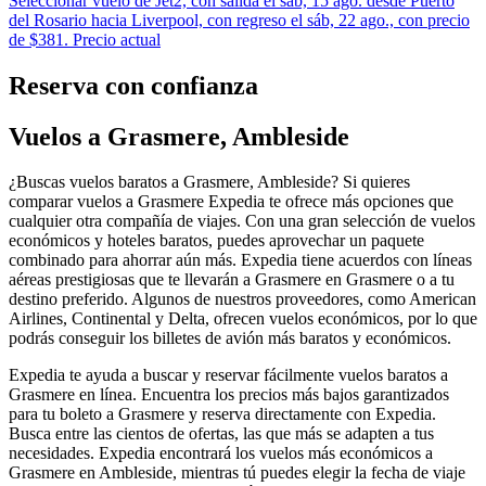
Seleccionar vuelo de Jet2, con salida el sáb, 15 ago. desde Puerto
del Rosario hacia Liverpool, con regreso el sáb, 22 ago., con precio
de $381. Precio actual
Reserva con confianza
Vuelos a Grasmere, Ambleside
¿Buscas vuelos baratos a Grasmere, Ambleside? Si quieres
comparar vuelos a Grasmere Expedia te ofrece más opciones que
cualquier otra compañía de viajes. Con una gran selección de vuelos
económicos y hoteles baratos, puedes aprovechar un paquete
combinado para ahorrar aún más. Expedia tiene acuerdos con líneas
aéreas prestigiosas que te llevarán a Grasmere en Grasmere o a tu
destino preferido. Algunos de nuestros proveedores, como American
Airlines, Continental y Delta, ofrecen vuelos económicos, por lo que
podrás conseguir los billetes de avión más baratos y económicos.
Expedia te ayuda a buscar y reservar fácilmente vuelos baratos a
Grasmere en línea. Encuentra los precios más bajos garantizados
para tu boleto a Grasmere y reserva directamente con Expedia.
Busca entre las cientos de ofertas, las que más se adapten a tus
necesidades. Expedia encontrará los vuelos más económicos a
Grasmere en Ambleside, mientras tú puedes elegir la fecha de viaje