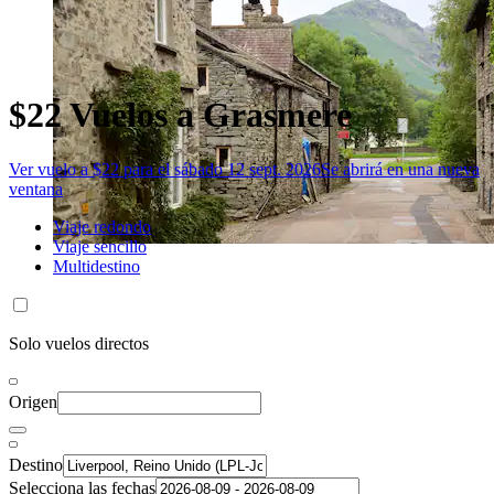
$22 Vuelos a Grasmere
Ver vuelo a $22 para el sábado 12 sept. 2026
Se abrirá en una nueva
ventana
Viaje redondo
Viaje sencillo
Multidestino
Solo vuelos directos
Origen
Destino
Selecciona las fechas