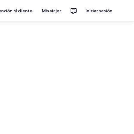
nción al cliente
Mis viajes
Iniciar sesión