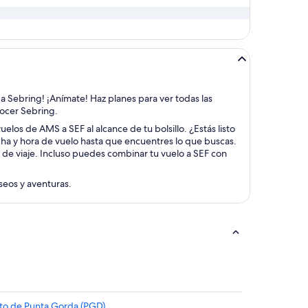
 a Sebring! ¡Anímate! Haz planes para ver todas las
nocer Sebring.
elos de AMS a SEF al alcance de tu bolsillo. ¿Estás listo
cha y hora de vuelo hasta que encuentres lo que buscas.
 de viaje. Incluso puedes combinar tu vuelo a SEF con
aseos y aventuras.
rto de Punta Gorda (PGD)