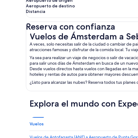
Aeropuerto de origen
Aeropuerto de destino
Distancia
Reserva con confianza
Vuelos de Ámsterdam a Sebring
Vuelos de Ámsterdam a Se
A veces, solo necesitas salir de la ciudad o cambiar de p
atracciones famosas y disfrutar de la comida local. Tu via
Ya sea para realizar un viaje de negocios o salir de vacac
para salir unos días de Ámsterdam en busca de un nuevo 
Desde vuelos directos hasta vuelos con llegadas en la ma
hoteles y rentas de autos para obtener mayores descuen
¿Listo para alcanzar las nubes? Reserva todos tus planes 
Explora el mundo con Expe
Vuelos
Vuelos de Antofagasta (ANF) a Aeropuerto de Punta Go