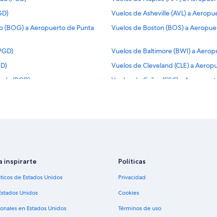
GD)
Vuelos de Asheville (AVL) a Aerop
do (BOG) a Aeropuerto de Punta
Vuelos de Boston (BOS) a Aeropue
PGD)
Vuelos de Baltimore (BWI) a Aero
GD)
Vuelos de Cleveland (CLE) a Aerop
orda (PGD)
Vuelos de Cañas (CSC) a Aeropuer
e Punta Gorda (PGD)
Vuelos de Denver (DEN) a Aeropue
PGD)
Vuelos de Des Moines (DSM) a Aer
)
Vuelos de Freeport (FPO) a Aerop
(PGD)
Vuelos de Greenville (GSP) a Aero
 (PGD)
Vuelos de Washington (IAD) a Aer
a inspirarte
Políticas
GD)
Vuelos de Indianápolis (IND) a Ae
sticos de Estados Unidos
Privacidad
a Gorda (PGD)
Vuelos de Jacksonville (JAX) a Ae
Estados Unidos
Cookies
a (PGD)
Vuelos de Lexington (LEX) a Aerop
ionales en Estados Unidos
Términos de uso
da (PGD)
Vuelos de Long Beach (LGB) a Aer