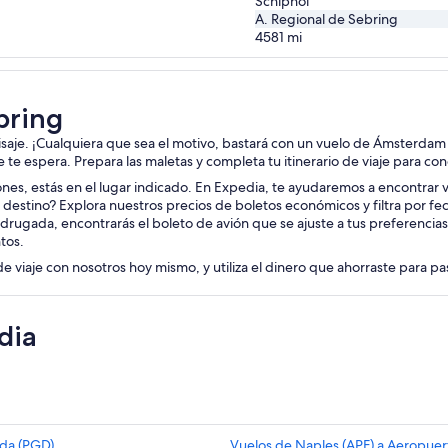
Schiphol
A. Regional de Sebring
4581
mi
bring
aisaje. ¡Cualquiera que sea el motivo, bastará con un vuelo de Ámsterdam
je te espera. Prepara las maletas y completa tu itinerario de viaje para co
iones, estás en el lugar indicado. En Expedia, te ayudaremos a encontrar vu
destino? Explora nuestros precios de boletos económicos y filtra por fe
drugada, encontrarás el boleto de avión que se ajuste a tus preferencias
tos.
de viaje con nosotros hoy mismo, y utiliza el dinero que ahorraste para p
dia
rda (PGD)
Vuelos de Naples (APF) a Aeropue