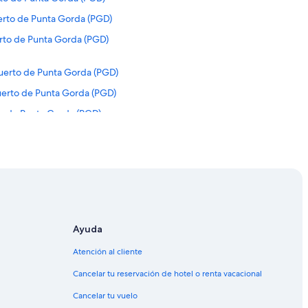
uerto de Punta Gorda (PGD)
rto de Punta Gorda (PGD)
puerto de Punta Gorda (PGD)
uerto de Punta Gorda (PGD)
to de Punta Gorda (PGD)
rto de Punta Gorda (PGD)
opuerto de Punta Gorda (PGD)
uerto de Punta Gorda (PGD)
puerto de Punta Gorda (PGD)
opuerto de Punta Gorda (PGD)
Ayuda
ropuerto de Punta Gorda (PGD)
Atención al cliente
ropuerto de Punta Gorda (PGD)
Cancelar tu reservación de hotel o renta vacacional
uerto de Punta Gorda (PGD)
Cancelar tu vuelo
opuerto de Punta Gorda (PGD)