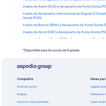
Vuelos de Austin (AUS) a Aeropuerto de Punta Gorda (P
Vuelos de Aeropuerto Internacional de Bogotá-El Dora
Gorda (PGD)
Vuelos de Barrow (BRW) a Aeropuerto de Punta Gorda (
Vuelos de Akron (CAK) a Aeropuerto de Punta Gorda (P
Vuelos de Corpus Christi (CRP) a Aeropuerto de Punta G
Vuelos de Colonia del Sacramento (CYR) a Aeropuerto d
*Disponible para los socios de Expedia.
Vuelos de Detroit (DET) a Aeropuerto de Punta Gorda (
Vuelos de Flint (FNT) a Aeropuerto de Punta Gorda (PGD
Vuelos de Gulfport (GPT) a Aeropuerto de Punta Gorda 
Vuelos de Houston (HOU) a Aeropuerto de Punta Gorda
Compañía
Ideas par
Vuelos de Wichita (ICT) a Aeropuerto de Punta Gorda (P
Quiénes somos
Lugares turí
Vuelos de Wisconsin Rapids (ISW) a Aeropuerto de Punt
Empleo
Hoteles en 
Vuelos de Nueva York (JFK) a Aeropuerto de Punta Gord
Anunciar una propiedad
Casas vacac
Vuelos de Nueva York (LGA) a Aeropuerto de Punta Gor