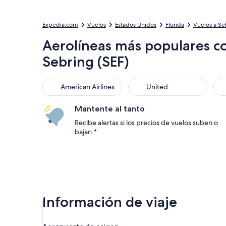
Expedia.com
Vuelos
Estados Unidos
Florida
Vuelos a Se
Aerolíneas más populares c
Sebring (SEF)
American Airlines
United
Sou
American Airlines
United
Mantente al tanto
Recibe alertas si los precios de vuelos suben o
bajan.*
Información de viaje