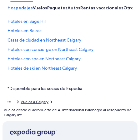
Hospedajes
Vuelos
Paquetes
Autos
Rentas vacacionales
Otros
Hoteles en Sage Hill
Hoteles en Balzac
Casas de ciudad en Northeast Calgary
Hoteles con concierge en Northeast Calgary
Hoteles con spa en Northeast Calgary
Hoteles de ski en Northeast Calgary
Hoteles baratos en Northeast Calgary
Hoteles en Northwest Calgary
*Disponible para los socios de Expedia.
Hoteles románticos en Centro de la ciudad de Calgary
Vuelos a Calgary
Hoteles en Centro de la ciudad de Calgary
Vuelos desde el aeropuerto de A. Internacional Palonegro al aeropuerto de
Apartamentos en Estación de tren ligero Bridgeland/ Memorial
Calgary Intl.
Hoteles en Banff Trail
Hoteles en Capitol Hill