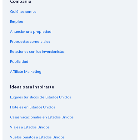
Compañía
Hoteles en Bridgeland
Quiénes somos
Hoteles en Panorama Hills
Cabañas en Calgary
Empleo
Condominios en Calgary
Anunciar una propiedad
Apartamentos en Calgary
Propuestas comerciales
Apart-Hoteles en Calgary
Relaciones con los inversionistas
Hoteles con spa en Calgary
Publicidad
Hoteles de lujo en Calgary
Affiliate Marketing
Hoteles baratos en Calgary
Ideas para inspirarte
Hoteles con desayuno incluido en Calgary
Hoteles con parque acuático en Calgary
Lugares turísticos de Estados Unidos
Hoteles con traslado del/al aeropuerto en Calgary
Hoteles en Estados Unidos
Hoteles que aceptan mascotas en Calgary
Casas vacacionales en Estados Unidos
Hoteles en Calgary
Viajes a Estados Unidos
Moteles en Calgary
Vuelos baratos a Estados Unidos