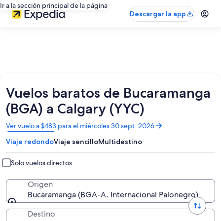
Ir a la sección principal de la página
Descargar la app
Vuelos baratos de Bucaramanga
(BGA) a Calgary (YYC)
Se
Ver vuelo a $483 para el miércoles 30 sept. 2026
abrirá
Viaje redondo
Viaje sencillo
Multidestino
en
una
nueva
Solo vuelos directos
ventana
Origen
Bucaramanga (BGA-A. Internacional Palonegro)
Destino