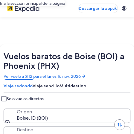
Ir a la sección principal de la página
Descargar la app
Vuelos baratos de Boise (BOI) a
Phoenix (PHX)
Se
Ver vuelo a $112 para el lunes 16 nov. 2026
abrirá
Viaje redondo
Viaje sencillo
Multidestino
en
una
nueva
Solo vuelos directos
ventana
Origen
Boise, ID (BOI)
Destino