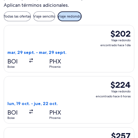
Aplican términos adicionales.
Todas las ofertas
Viaje sencillo
Viaje redondo
Seleccionar vuelo de Alaska Airlines, con salida el mar, 29 
$202
$202
Viaje
Viaje redondo
redondo,
encontrado hace 1 día
encontrado
mar, 29 sept. - mar, 29 sept.
hace
BOI
PHX
1
Boise
Phoenix
día
Seleccionar vuelo de Frontier Airlines, con salida el lun, 19
$224
$224
Viaje
Viaje redondo
redondo,
encontrado hace 6 horas
encontrado
lun, 19 oct. - jue, 22 oct.
hace
BOI
PHX
6
Boise
Phoenix
horas
Seleccionar vuelo de Southwest Airlines, con salida el sáb, 
$257
$257