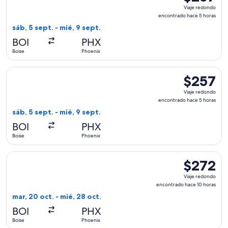
Viaje
Viaje redondo
redondo,
encontrado hace 5 horas
encontrado
sáb, 5 sept. - mié, 9 sept.
hace
BOI
PHX
5
Boise
Phoenix
horas
Seleccionar vuelo de American Airlines, con salida el sáb, 5
$257
$257
Viaje
Viaje redondo
redondo,
encontrado hace 5 horas
encontrado
sáb, 5 sept. - mié, 9 sept.
hace
BOI
PHX
5
Boise
Phoenix
horas
Seleccionar vuelo de United, con salida el mar, 20 oct. desd
$272
$272
Viaje
Viaje redondo
redondo,
encontrado hace 10 horas
encontrado
mar, 20 oct. - mié, 28 oct.
hace
BOI
PHX
10
Boise
Phoenix
horas