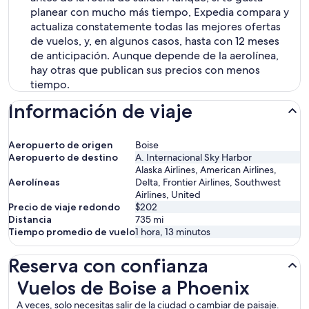
planear con mucho más tiempo, Expedia compara y
actualiza constatemente todas las mejores ofertas
de vuelos, y, en algunos casos, hasta con 12 meses
de anticipación. Aunque depende de la aerolínea,
hay otras que publican sus precios con menos
tiempo.
Información de viaje
Aeropuerto de origen
Boise
Aeropuerto de destino
A. Internacional Sky Harbor
Alaska Airlines, American Airlines,
Aerolíneas
Delta, Frontier Airlines, Southwest
Airlines, United
Precio de viaje redondo
$202
Distancia
735
mi
Tiempo promedio de vuelo
1 hora, 13 minutos
Reserva con confianza
Vuelos de Boise a Phoenix
Vuelos de Boise a Phoenix
A veces, solo necesitas salir de la ciudad o cambiar de paisaje.