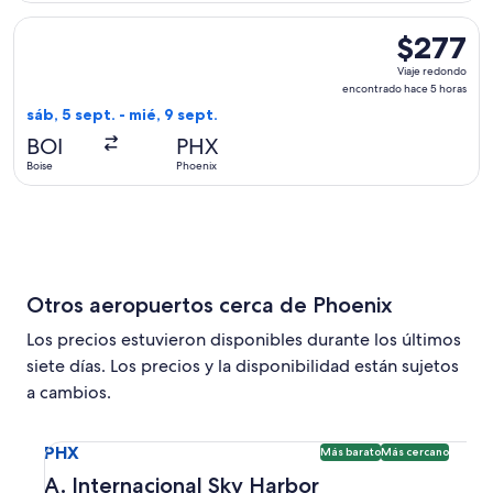
Seleccionar vuelo de Delta, con salida el sáb, 5 sept. desde
$277
$277
Viaje
Viaje redondo
redondo,
encontrado hace 5 horas
encontrado
sáb, 5 sept. - mié, 9 sept.
hace
BOI
PHX
5
Boise
Phoenix
horas
Otros aeropuertos cerca de Phoenix
Los precios estuvieron disponibles durante los últimos
siete días. Los precios y la disponibilidad están sujetos
a cambios.
Seleccionar vuelo a A. Internacional Sky Harbor PHX. Opci
PHX
Más barato
Más cercano
A. Internacional Sky Harbor