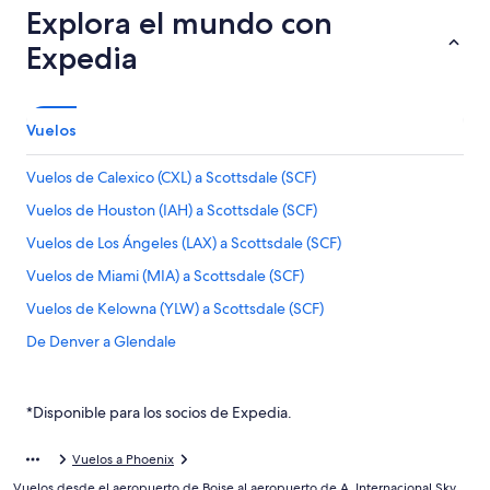
Explora el mundo con
Expedia
Vuelos
Vuelos de Calexico (CXL) a Scottsdale (SCF)
Vuelos de Houston (IAH) a Scottsdale (SCF)
Vuelos de Los Ángeles (LAX) a Scottsdale (SCF)
Vuelos de Miami (MIA) a Scottsdale (SCF)
Vuelos de Kelowna (YLW) a Scottsdale (SCF)
De Denver a Glendale
De Houston a Glendale
De Denver a Centro de Phoenix
*Disponible para los socios de Expedia.
De Portland a Centro de Phoenix
Vuelos a Phoenix
Vuelos de Albuquerque (ABQ) a Mesa (AZA)
Vuelos desde el aeropuerto de Boise al aeropuerto de A. Internacional Sky