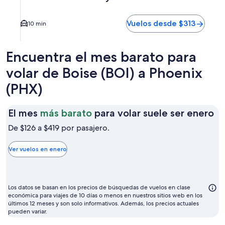
Vuelos desde $313
10 min
Encuentra el mes barato para
volar de Boise (BOI) a Phoenix
(PHX)
El
El mes
más barato
para volar suele ser enero
m
De $126 a $419 por pasajero.
m
ba
Ver vuelos en enero
pa
vo
su
Los datos se basan en los precios de búsquedas de vuelos en clase
se
económica para viajes de 10 días o menos en nuestros sitios web en los
últimos 12 meses y son solo informativos. Además, los precios actuales
en
pueden variar.