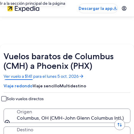
Ir a la sección principal de la página
Descargar la app
Vuelos baratos de Columbus
(CMH) a Phoenix (PHX)
Se
Ver vuelo a $141 para el lunes 5 oct. 2026
abrirá
Viaje redondo
Viaje sencillo
Multidestino
en
una
nueva
Solo vuelos directos
ventana
Origen
Columbus, OH (CMH-John Glenn Columbus Intl.)
Destino