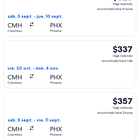
Viaje
Viaje redondo
redondo,
encontrado hace 4 horas
encontrado
sáb, 5 sept. - jue, 10 sept.
hace
CMH
PHX
4
Columbus
Phoenix
horas
Seleccionar vuelo de Southwest Airlines, con salida el vie, 
$337
$337
Viaje
Viaje redondo
redondo,
encontrado hace 1 día
encontrado
vie, 30 oct. - mié, 4 nov.
hace
CMH
PHX
1
Columbus
Phoenix
día
Seleccionar vuelo de Delta, con salida el sáb, 5 sept. desde
$357
$357
Viaje
Viaje redondo
redondo,
encontrado hace 2 horas
encontrado
sáb, 5 sept. - vie, 11 sept.
hace
CMH
PHX
2
Columbus
Phoenix
horas