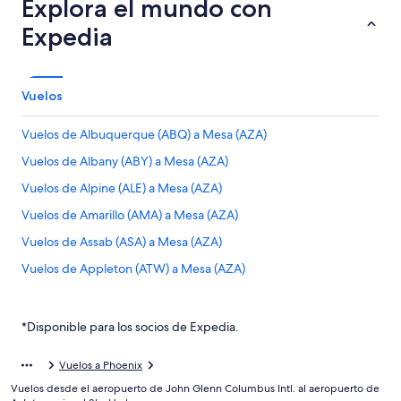
Explora el mundo con
Expedia
Vuelos
Vuelos de Albuquerque (ABQ) a Mesa (AZA)
Vuelos de Albany (ABY) a Mesa (AZA)
Vuelos de Alpine (ALE) a Mesa (AZA)
Vuelos de Amarillo (AMA) a Mesa (AZA)
Vuelos de Assab (ASA) a Mesa (AZA)
Vuelos de Appleton (ATW) a Mesa (AZA)
Vuelos de Hartford (BDL) a Mesa (AZA)
Vuelos de Billings (BIL) a Mesa (AZA)
*Disponible para los socios de Expedia.
Vuelos de Bismarck (BIS) a Mesa (AZA)
Vuelos a Phoenix
Vuelos de Bloomington (BMI) a Mesa (AZA)
Vuelos desde el aeropuerto de John Glenn Columbus Intl. al aeropuerto de