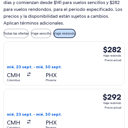
días y comienzan desde $141 para vuelos sencillos y $282
para vuelos rendondos, para el periodo especificado. Los
precios y la disponibilidad están sujetos a cambios.
Aplican términos adicionales.
Todas las ofertas
Viaje sencillo
Viaje redondo
Seleccionar vuelo de Frontier Airlines, con salida el mié, 2
$282
$282
Viaje
Viaje redondo
redondo,
Precio actual
Precio
mié, 23 sept. - mié, 30 sept.
actual
CMH
PHX
Columbus
Phoenix
Seleccionar vuelo de Frontier Airlines, con salida el mié, 2
$292
$292
Viaje
Viaje redondo
redondo,
Precio actual
Precio
mié, 23 sept. - mié, 30 sept.
actual
CMH
PHX
Columbus
Phoenix