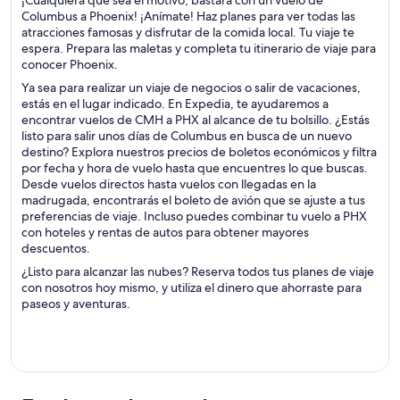
¡Cualquiera que sea el motivo, bastará con un vuelo de
Columbus a Phoenix! ¡Anímate! Haz planes para ver todas las
atracciones famosas y disfrutar de la comida local. Tu viaje te
espera. Prepara las maletas y completa tu itinerario de viaje para
conocer Phoenix.
Ya sea para realizar un viaje de negocios o salir de vacaciones,
estás en el lugar indicado. En Expedia, te ayudaremos a
encontrar vuelos de CMH a PHX al alcance de tu bolsillo. ¿Estás
listo para salir unos días de Columbus en busca de un nuevo
destino? Explora nuestros precios de boletos económicos y filtra
por fecha y hora de vuelo hasta que encuentres lo que buscas.
Desde vuelos directos hasta vuelos con llegadas en la
madrugada, encontrarás el boleto de avión que se ajuste a tus
preferencias de viaje. Incluso puedes combinar tu vuelo a PHX
con hoteles y rentas de autos para obtener mayores
descuentos.
¿Listo para alcanzar las nubes? Reserva todos tus planes de viaje
con nosotros hoy mismo, y utiliza el dinero que ahorraste para
paseos y aventuras.