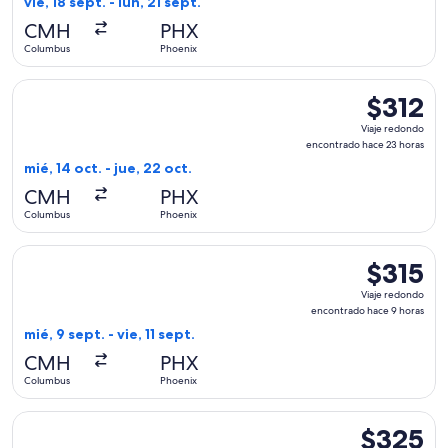
vie, 18 sept. - lun, 21 sept.
hace
CMH
PHX
1
Columbus
Phoenix
hora
Seleccionar vuelo de Frontier Airlines, con salida el mié, 1
$312
$312
Viaje
Viaje redondo
redondo,
encontrado hace 23 horas
encontrad
mié, 14 oct. - jue, 22 oct.
hace
CMH
PHX
23
Columbus
Phoenix
horas
Seleccionar vuelo de Frontier Airlines, con salida el mié, 9 
$315
$315
Viaje
Viaje redondo
redondo,
encontrado hace 9 horas
encontrad
mié, 9 sept. - vie, 11 sept.
hace
CMH
PHX
9
Columbus
Phoenix
horas
Seleccionar vuelo de United, con salida el sáb, 5 sept. desd
$325
$325