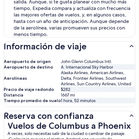
salida. Aunque, si te gusta planear con mucho más
tiempo, Expedia compara y actualiza con frecuencia
las mejores ofertas de vuelos, y, en algunos casos,
hasta con un año de anticipación. Aunque depende
de la aerolínea, varias promueven sus precios con
menos tiempo.
Información de viaje
Aeropuerto de origen
John Glenn Columbus Intl.
Aeropuerto de destino
A. Internacional Sky Harbor
Alaska Airlines, American Airlines,
Aerolíneas
Delta, Frontier Airlines, Southwest
Airlines, Sun Country Airlines, United
Precio de viaje redondo
$282
Distancia
1667
mi
Tiempo promedio de vuelo
1 hora, 52 minutos
Reserva con confianza
Vuelos de Columbus a Phoenix
Vuelos de Columbus a Phoenix
A veces, solo necesitas salir de la ciudad o cambiar de paisaje.