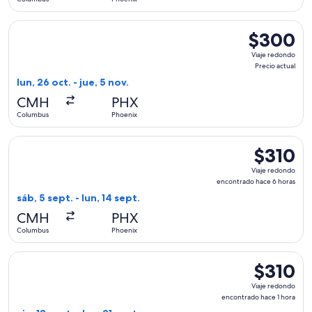
Seleccionar vuelo de Frontier Airlines, con salida el lun, 26
$300
$300
Viaje
Viaje redondo
redondo,
Precio actual
Precio
lun, 26 oct. - jue, 5 nov.
actual
CMH
PHX
Columbus
Phoenix
Seleccionar vuelo de American Airlines, con salida el sáb, 5
$310
$310
Viaje
Viaje redondo
redondo,
encontrado hace 6 horas
encontrado
sáb, 5 sept. - lun, 14 sept.
hace
CMH
PHX
6
Columbus
Phoenix
horas
Seleccionar vuelo de Frontier Airlines, con salida el vie, 18
$310
$310
Viaje
Viaje redondo
redondo,
encontrado hace 1 hora
encontrado