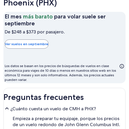
Phoenix (PHX)
El mes
más barato
para volar suele ser
El
septiembre
mes
De $248 a $373 por pasajero.
más
barato
Ver vuelos en septiembre
para
volar
suele
Los datos se basan en los precios de búsquedas de vuelos en clase
ser
económica para viajes de 10 días o menos en nuestros sitios web en los
últimos 12 meses y son solo informativos. Además, los precios actuales
septiembre
pueden variar.
Preguntas frecuentes
¿Cuánto cuesta un vuelo de CMH a PHX?
Empieza a preparar tu equipaje, porque los precios
de un vuelo redondo de John Glenn Columbus Intl.