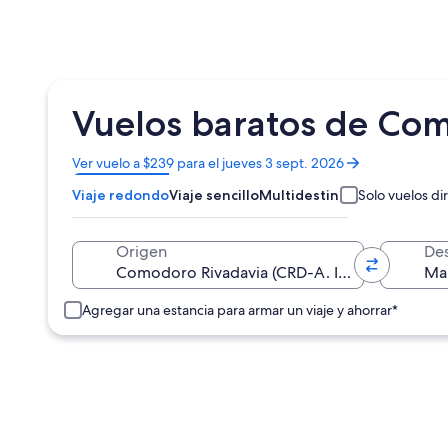
Vuelos baratos de Com
Se
Ver vuelo a $239 para el jueves 3 sept. 2026
abrirá
Viaje redondo
Viaje sencillo
Multidestino
Solo vuelos di
en
una
nueva
Origen
Des
ventana
Agregar una estancia para armar un viaje y ahorrar*