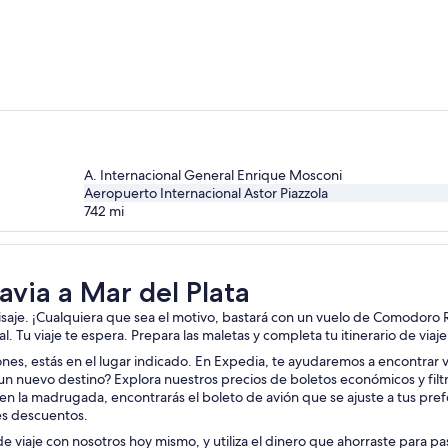
A. Internacional General Enrique Mosconi
Aeropuerto Internacional Astor Piazzola
742
mi
via a Mar del Plata
aisaje. ¡Cualquiera que sea el motivo, bastará con un vuelo de Comodoro R
l. Tu viaje te espera. Prepara las maletas y completa tu itinerario de viaj
iones, estás en el lugar indicado. En Expedia, te ayudaremos a encontrar v
un nuevo destino? Explora nuestros precios de boletos económicos y filt
en la madrugada, encontrarás el boleto de avión que se ajuste a tus pref
es descuentos.
de viaje con nosotros hoy mismo, y utiliza el dinero que ahorraste para p