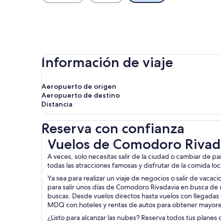
Información de viaje
Aeropuerto de origen
Aeropuerto de destino
Distancia
Reserva con confianza
Vuelos de Comodoro Rivadavia a Mar del Plata
Vuelos de Comodoro Rivada
A veces, solo necesitas salir de la ciudad o cambiar de p
todas las atracciones famosas y disfrutar de la comida loca
Ya sea para realizar un viaje de negocios o salir de vacac
para salir unos días de Comodoro Rivadavia en busca de 
buscas. Desde vuelos directos hasta vuelos con llegadas 
MDQ con hoteles y rentas de autos para obtener mayor
¿Listo para alcanzar las nubes? Reserva todos tus planes 