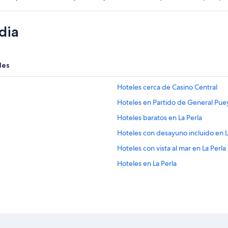
dia
les
Hoteles cerca de Casino Central
Hoteles en Partido de General Pu
Hoteles baratos en La Perla
Hoteles con desayuno incluido en L
Hoteles con vista al mar en La Perla
Hoteles en La Perla
Hoteles 4 estrellas en Mar del Plata
B&B en Mar del Plata
Casas vacacionales en Mar del Plat
Hostales en Mar del Plata