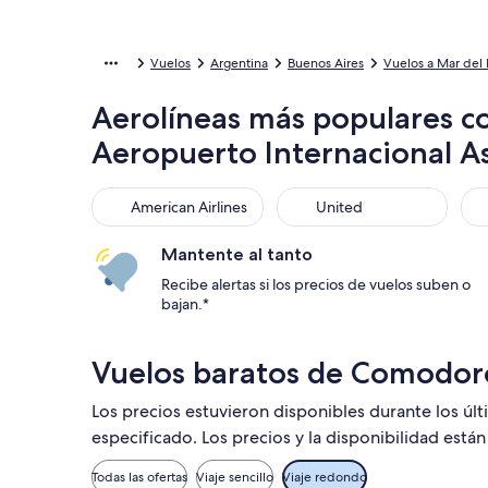
Vuelos
Argentina
Buenos Aires
Vuelos a Mar del 
Aerolíneas más populares co
Aeropuerto Internacional A
American Airlines
United
Sou
American Airlines
United
Mantente al tanto
Recibe alertas si los precios de vuelos suben o
bajan.*
Vuelos baratos de Comodoro
Los precios estuvieron disponibles durante los úl
especificado. Los precios y la disponibilidad está
Todas las ofertas
Viaje sencillo
Viaje redondo