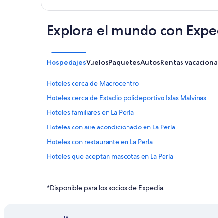
Explora el mundo con Expe
Hospedajes
Vuelos
Paquetes
Autos
Rentas vacaciona
Hoteles cerca de Macrocentro
Hoteles cerca de Estadio polideportivo Islas Malvinas
Hoteles familiares en La Perla
Hoteles con aire acondicionado en La Perla
Hoteles con restaurante en La Perla
Hoteles que aceptan mascotas en La Perla
Hoteles 3 estrellas en Mar del Plata
Apart-Hoteles en Mar del Plata
*Disponible para los socios de Expedia.
Cabañas en Mar del Plata
Apartamentos en Mar del Plata