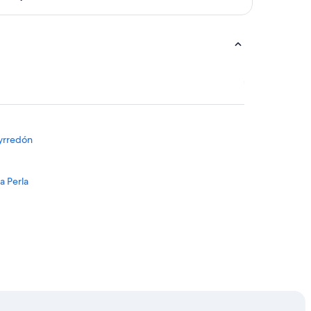
eyrredón
a Perla
a