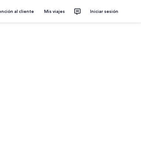
nción al cliente
Mis viajes
Iniciar sesión