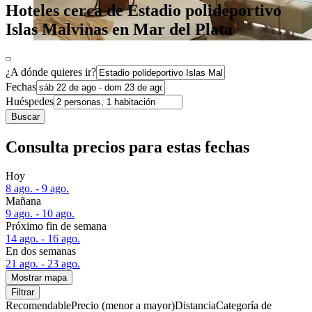
Hoteles cerca de Estadio polideportivo
Islas Malvinas en Mar del Plata
¿A dónde quieres ir?
Fechas
Huéspedes
Buscar
Consulta precios para estas fechas
Hoy
8 ago. - 9 ago.
Mañana
9 ago. - 10 ago.
Próximo fin de semana
14 ago. - 16 ago.
En dos semanas
21 ago. - 23 ago.
Mostrar mapa
Filtrar
Recomendable
Precio (menor a mayor)
Distancia
Categoría de