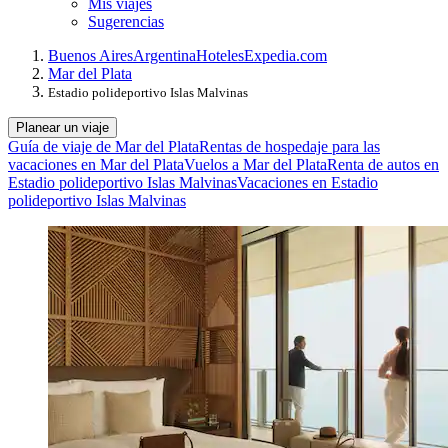
Mis viajes
Sugerencias
Buenos Aires
Argentina
Hoteles
Expedia.com
Mar del Plata
Estadio polideportivo Islas Malvinas
Planear un viaje
Guía de viaje de Mar del Plata
Rentas de hospedaje para las
vacaciones en Mar del Plata
Vuelos a Mar del Plata
Renta de autos en
Estadio polideportivo Islas Malvinas
Vacaciones en Estadio
polideportivo Islas Malvinas