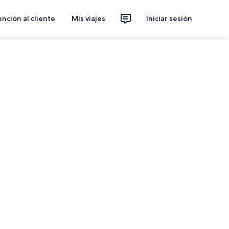
nción al cliente
Mis viajes
Iniciar sesión