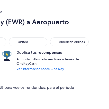
tl.
rty (EWR) a Aeropuerto
United
American Airlines
United
American Airlines
Duplica tus recompensas
Acumula millas de la aerolínea además de
OneKeyCash.
Ver información sobre One Key
468 para vuelos rendondos, para el periodo