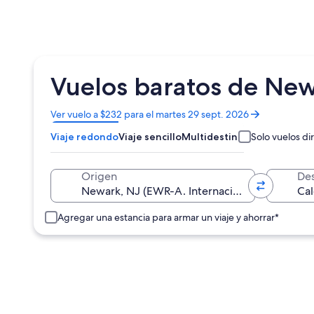
Vuelos baratos de New
Se
Ver vuelo a $232 para el martes 29 sept. 2026
abrirá
Viaje redondo
Viaje sencillo
Multidestino
Solo vuelos di
en
una
nueva
Origen
Des
ventana
Agregar una estancia para armar un viaje y ahorrar*