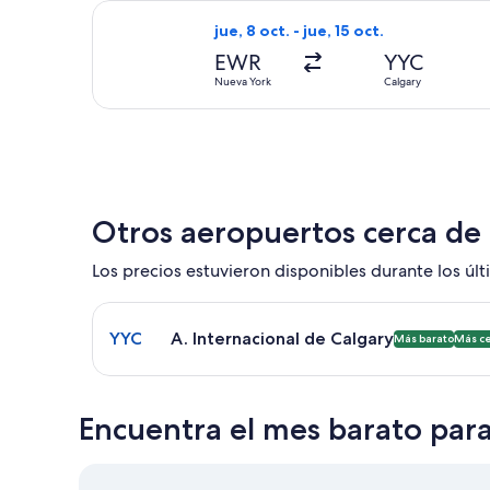
Seleccionar vuelo de Porter Airlines,
jue, 8 oct. - jue, 15 oct.
EWR
YYC
Nueva York
Calgary
Otros aeropuertos cerca de
Los precios estuvieron disponibles durante los últi
Seleccionar vuelo a A. Internacional de Calgary Y
YYC
A. Internacional de Calgary
Más barato
Más c
Encuentra el mes barato para