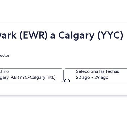
ark (EWR) a Calgary (YYC)
rectos
tino
Selecciona las fechas
22 ago - 29 ago