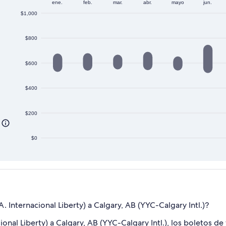
ene.
feb.
mar.
abr.
mayo
jun.
$1,000
$800
$600
$400
$200
$0
Internacional Liberty) a Calgary, AB (YYC-Calgary Intl.)?
ional Liberty) a Calgary, AB (YYC-Calgary Intl.), los boletos d