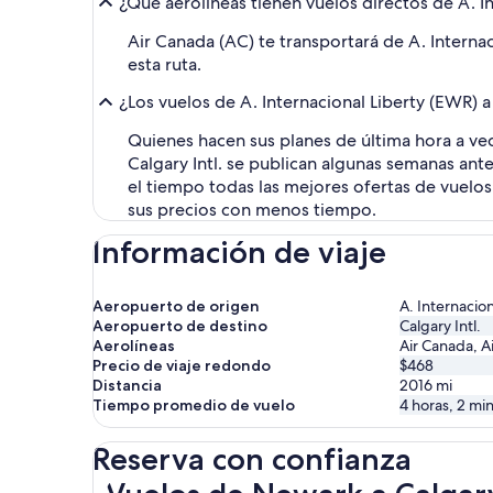
¿Qué aerolíneas tienen vuelos directos de A. In
Air Canada (AC) te transportará de A. Interna
esta ruta.
¿Los vuelos de A. Internacional Liberty (EWR) a
Quienes hacen sus planes de última hora a vec
Calgary Intl. se publican algunas semanas ant
el tiempo todas las mejores ofertas de vuelos
sus precios con menos tiempo.
Información de viaje
Aeropuerto de origen
A. Internacion
Aeropuerto de destino
Calgary Intl.
Aerolíneas
Air Canada, Ai
Precio de viaje redondo
$468
Distancia
2016
mi
Tiempo promedio de vuelo
4 horas, 2 mi
Reserva con confianza
Vuelos de Newark a Calgary