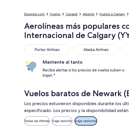
Expedia.com
Vuelos
Canadá
Alberta
Vuelos a Calgary
Aerolíneas más populares co
Internacional de Calgary (Y
Porter Airlines
Alaska Airlines
We
Porter Airlines
Alaska Airlines
Mantente al tanto
Recibe alertas si los precios de vuelos suben o
bajan.*
Vuelos baratos de Newark (
Los precios estuvieron disponibles durante los úl
especificado. Los precios y la disponibilidad está
Todas las ofertas
Viaje sencillo
Viaje redondo