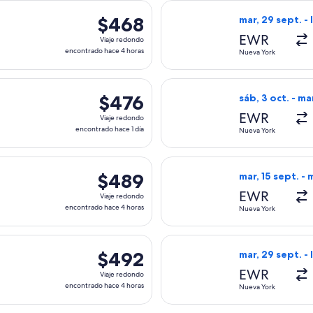
da el mar, 29 sept. desde Nueva York hacia Calgary, con regres
Seleccionar vuel
$468
$468
mar, 29 sept. - 
Viaje
EWR
Viaje redondo
redondo,
encontrado hace 4 horas
Nueva York
encontrado
hace
es, con salida el mar, 22 sept. desde Nueva York hacia Calgary,
Seleccionar vuel
4
$476
$476
sáb, 3 oct. - ma
horas
Viaje
EWR
Viaje redondo
redondo,
encontrado hace 1 día
Nueva York
encontrado
hace
da el sáb, 23 ene. desde Nueva York hacia Calgary, con regreso
Seleccionar vuel
1
$489
$489
mar, 15 sept. - 
día
Viaje
EWR
Viaje redondo
redondo,
encontrado hace 4 horas
Nueva York
encontrado
hace
es, con salida el lun, 23 nov. desde Nueva York hacia Calgary,
Seleccionar vuel
4
$492
$492
mar, 29 sept. - 
horas
Viaje
EWR
Viaje redondo
redondo,
encontrado hace 4 horas
Nueva York
encontrado