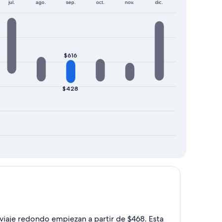
jul.
ago.
sep.
oct.
nov.
dic.
$616
$428
e viaje redondo empiezan a partir de $468. Esta