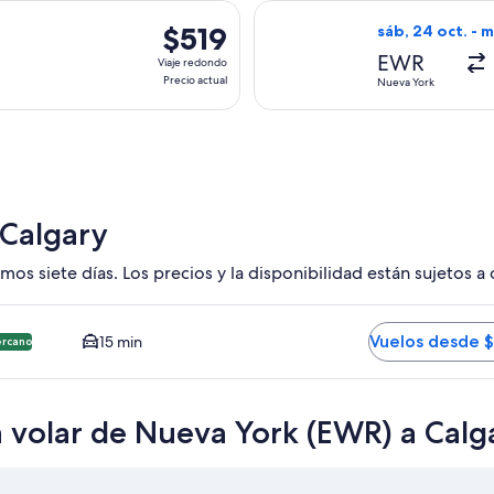
hace
 con salida el jue, 8 oct. desde Nueva York hacia Calgary, con re
Seleccionar vuel
4
$519
$519
sáb, 24 oct. - m
horas
Viaje
EWR
Viaje redondo
redondo,
Precio actual
Nueva York
Precio
actual
 Calgary
mos siete días. Los precios y la disponibilidad están sujetos a
YC. Opción más barata y cercana disponible. El tiempo promedi
Vuelos desde 
15 min
ercano
 volar de Nueva York (EWR) a Calg