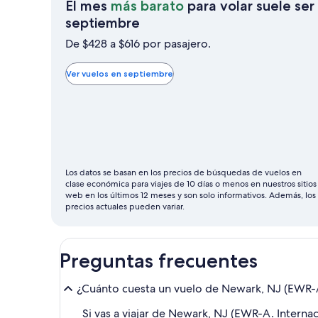
El mes
más barato
para volar suele ser
El
septiembre
mes
De $428 a $616 por pasajero.
más
barato
Ver vuelos en septiembre
para
volar
suele
ser
septiembre
Los datos se basan en los precios de búsquedas de vuelos en
clase económica para viajes de 10 días o menos en nuestros sitios
web en los últimos 12 meses y son solo informativos. Además, los
precios actuales pueden variar.
Preguntas frecuentes
¿Cuánto cuesta un vuelo de Newark, NJ (EWR-A. 
Si vas a viajar de Newark, NJ (EWR-A. Internac