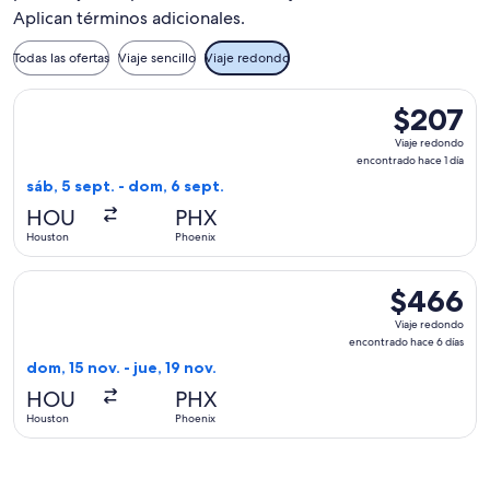
Aplican términos adicionales.
Todas las ofertas
Viaje sencillo
Viaje redondo
Seleccionar vuelo de Southwest Airlines, con salida el sáb, 
$207
$207
Viaje
Viaje redondo
redondo,
encontrado hace 1 día
encontrado
sáb, 5 sept. - dom, 6 sept.
hace
HOU
PHX
1
Houston
Phoenix
día
Seleccionar vuelo de Sun Country Airlines, con salida el dom
$466
$466
Viaje
Viaje redondo
redondo,
encontrado hace 6 días
encontrado
dom, 15 nov. - jue, 19 nov.
hace
HOU
PHX
6
Houston
Phoenix
días