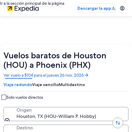
Ir a la sección principal de la página
Descargar la app
Vuelos baratos de Houston
(HOU) a Phoenix (PHX)
Se
Ver vuelo a $104 para el jueves 26 nov. 2026
abrirá
Viaje redondo
Viaje sencillo
Multidestino
en
una
nueva
Solo vuelos directos
ventana
Origen
Houston, TX (HOU-William P. Hobby)
Destino