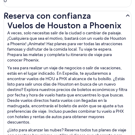
0
Reserva con confianza
Vuelos de Houston a Phoenix
Vuelos de Houston a Phoenix
A veces, solo necesitas salir de la ciudad o cambiar de paisaje.
¡Cualquiera que sea el motivo, bastará con un vuelo de Houston
a Phoenix! ¡Anímate! Haz planes para ver todas las atracciones
famosas y disfrutar de la comida local. Tu viaje te espera.
Prepara las maletas y completa tu itinerario de viaje para
conocer Phoenix.
Ya sea para realizar un viaje de negocios o salir de vacaciones,
estás en el lugar indicado. En Expedia, te ayudaremos a
encontrar vuelos de HOU a PHX al alcance de tu bolsillo. ¿Estás
listo para salir unos días de Houston en busca de un nuevo
destino? Explora nuestros precios de boletos económicos y filtra
por fecha y hora de vuelo hasta que encuentres lo que buscas.
Desde vuelos directos hasta vuelos con llegadas en la
madrugada, encontrarás el boleto de avión que se ajuste a tus
preferencias de viaje. Incluso puedes combinar tu vuelo a PHX
con hoteles y rentas de autos para obtener mayores
descuentos.
¿Listo para alcanzar las nubes? Reserva todos tus planes de viaje