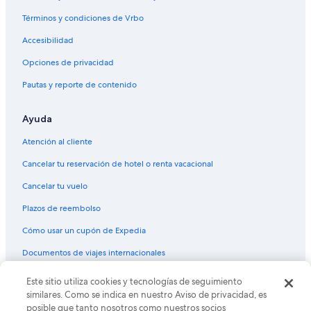
Vuelos de Medford (MFR) a Mesa (AZA)
Términos y condiciones de Vrbo
Vuelos de Moline (MLI) a Mesa (AZA)
Accesibilidad
Vuelos de Morelia (MLM) a Mesa (AZA)
Opciones de privacidad
Vuelos de Missoula (MSO) a Mesa (AZA)
Pautas y reporte de contenido
Vuelos de Tokio (NRT) a Mesa (AZA)
Vuelos de Odesa (ODS) a Mesa (AZA)
Ayuda
Vuelos de Ogden (OGD) a Mesa (AZA)
Atención al cliente
Vuelos de Omaha (OMA) a Mesa (AZA)
Cancelar tu reservación de hotel o renta vacacional
Vuelos de Portland (PDX) a Mesa (AZA)
Cancelar tu vuelo
Vuelos de Filadelfia (PHL) a Mesa (AZA)
Plazos de reembolso
Vuelos de Panamá (PTY) a Mesa (AZA)
Cómo usar un cupón de Expedia
Vuelos de Rapid City (RAP) a Mesa (AZA)
Documentos de viajes internacionales
Vuelos de San Bernardino (SBD) a Mesa (AZA)
Vuelos de San Luis Obispo (SBP) a Mesa (AZA)
Este sitio utiliza cookies y tecnologías de seguimiento
© 2026 Expedia, Inc., una empresa de Expedia Group. Todos los
derechos reservados. Expedia y el logo de Expedia son marcas
similares. Como se indica en nuestro Aviso de privacidad, es
Vuelos de Louisville (SDF) a Mesa (AZA)
registradas o marcas comerciales de Expedia, Inc. CST# 2029030-50.
posible que tanto nosotros como nuestros socios