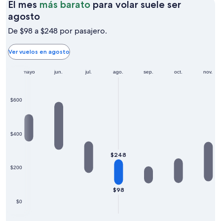
El mes
más barato
para volar suele ser
El
agosto
mes
De $98 a $248 por pasajero.
más
barato
Ver vuelos en agosto
para
r.
mayo
volar
jun.
jul.
ago.
sep.
oct.
nov.
suele
ser
$600
agosto
$400
$248
$200
$98
$0